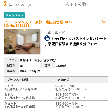
2
件（1/1ページ）
キャンペーン
フルーツマンスリー京都 京阪四宮駅 302・
1K(No.1016551)
お気
に入
京都市山科区
り登
録
Free Wi-Fi☆バストイレセパレート
♪京阪四宮駅まで徒歩９分です☆
アクセス
湖西線「山科駅」徒歩13分
間取り
1K
面積
23.9m²
築年数
1999年 10月 築
プラン名・期間
月額目安
98,400
円/月～
ロング
7ヶ月以上～12ヶ月未満
初期費用他 17,600円～
101,400
円/月～
ミドル
3ヶ月以上～7ヶ月未満
初期費用他 17,600円～
110,400
円/月～
ショート
1ヶ月以上～3ヶ月未満
初期費用他 17,600円～