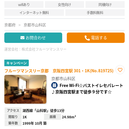
wifiあり
女性向け
同棲向け
インターネット無料
手数料無料
京都府
京都市山科区
お問合わせ
電話する
運営会社：
株式会社フルーツマンスリー
キャンペーン
フルーツマンスリー京都 京阪四宮駅 301・1K(No.819725)
お気
京都市山科区
に入
り登
Free Wi-Fi☆バストイレセパレート
録
♪京阪四宮駅まで徒歩９分です☆
アクセス
湖西線「山科駅」徒歩13分
間取り
1K
面積
24.98m²
築年数
1999年 10月 築