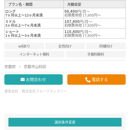
プラン名・期間
月額目安
98,400
円/月～
ロング
7ヶ月以上～12ヶ月未満
初期費用他 17,600円～
107,400
円/月～
ミドル
3ヶ月以上～7ヶ月未満
初期費用他 17,600円～
110,400
円/月～
ショート
1ヶ月以上～3ヶ月未満
初期費用他 17,600円～
wifiあり
女性向け
同棲向け
インターネット無料
手数料無料
京都府
京都市山科区
お問合わせ
電話する
運営会社：
株式会社フルーツマンスリー
選択条件変更