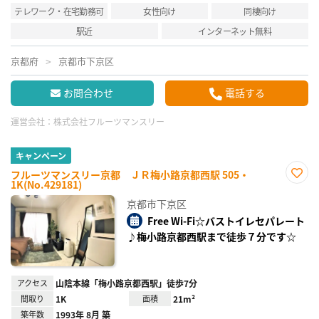
テレワーク・在宅勤務可
女性向け
同棲向け
駅近
インターネット無料
京都府
京都市下京区
お問合わせ
電話する
運営会社：
株式会社フルーツマンスリー
キャンペーン
フルーツマンスリー京都 ＪＲ梅小路京都西駅 505・
1K(No.429181)
お気
に入
京都市下京区
り登
録
Free Wi-Fi☆バストイレセパレート
♪梅小路京都西駅まで徒歩７分です☆
アクセス
山陰本線「梅小路京都西駅」徒歩7分
間取り
1K
面積
21m²
築年数
1993年 8月 築