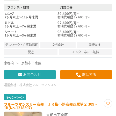
プラン名・期間
月額目安
89,400
円/月～
ロング
7ヶ月以上～12ヶ月未満
初期費用他 17,600円～
92,400
円/月～
ミドル
3ヶ月以上～7ヶ月未満
初期費用他 17,600円～
98,400
円/月～
ショート
1ヶ月以上～3ヶ月未満
初期費用他 17,600円～
テレワーク・在宅勤務可
女性向け
同棲向け
駅近
インターネット無料
京都府
京都市下京区
お問合わせ
電話する
運営会社：
株式会社フルーツマンスリー
キャンペーン
フルーツマンスリー京都 ＪＲ梅小路京都西駅第２ 309・
1K(No.1218397)
お気
に入
京都市下京区