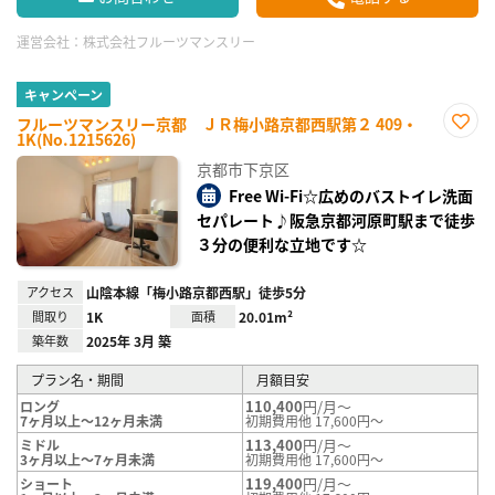
運営会社：
株式会社フルーツマンスリー
キャンペーン
フルーツマンスリー京都 ＪＲ梅小路京都西駅第２ 409・
1K(No.1215626)
お気
に入
京都市下京区
り登
録
Free Wi-Fi☆広めのバストイレ洗面
セパレート♪阪急京都河原町駅まで徒歩
３分の便利な立地です☆
アクセス
山陰本線「梅小路京都西駅」徒歩5分
間取り
1K
面積
20.01m²
築年数
2025年 3月 築
プラン名・期間
月額目安
110,400
円/月～
ロング
7ヶ月以上～12ヶ月未満
初期費用他 17,600円～
113,400
円/月～
ミドル
3ヶ月以上～7ヶ月未満
初期費用他 17,600円～
119,400
円/月～
ショート