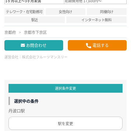
1ヶ月以上～3ヶ月未満
初期費用他 17,600円～
テレワーク・在宅勤務可
女性向け
同棲向け
駅近
インターネット無料
京都府
京都市下京区
お問合わせ
電話する
運営会社：
株式会社フルーツマンスリー
選択条件変更
選択中の条件
丹波口駅
駅を変更