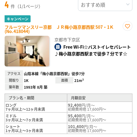
4
件（1/1ページ）
キャンペーン
フルーツマンスリー京都 ＪＲ梅小路京都西駅 507・1Ｋ
(No.418044)
お気
に入
京都市下京区
り登
録
Free Wi-Fi☆バストイレセパレート
♪梅小路京都西駅まで徒歩７分です☆
アクセス
山陰本線「梅小路京都西駅」徒歩7分
間取り
1K
面積
21m²
築年数
1993年 8月 築
プラン名・期間
月額目安
92,400
円/月～
ロング
7ヶ月以上～12ヶ月未満
初期費用他 17,600円～
95,400
円/月～
ミドル
3ヶ月以上～7ヶ月未満
初期費用他 17,600円～
101,400
円/月～
ショート
1ヶ月以上～3ヶ月未満
初期費用他 17,600円～