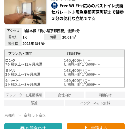
り登
録
Free Wi-Fi☆広めのバストイレ洗面
セパレート♪阪急京都河原町駅まで徒歩
３分の便利な立地です☆
アクセス
山陰本線「梅小路京都西駅」徒歩5分
間取り
1K
面積
20.01m²
築年数
2025年 3月 築
プラン名・期間
月額目安
140,400
円/月～
ロング
7ヶ月以上～12ヶ月未満
初期費用他 17,600円～
143,400
円/月～
ミドル
3ヶ月以上～7ヶ月未満
初期費用他 17,600円～
149,400
円/月～
ショート
1ヶ月以上～3ヶ月未満
初期費用他 17,600円～
テレワーク・在宅勤務可
女性向け
同棲向け
駅近
インターネット無料
京都府
京都市下京区
お問合わせ
電話する