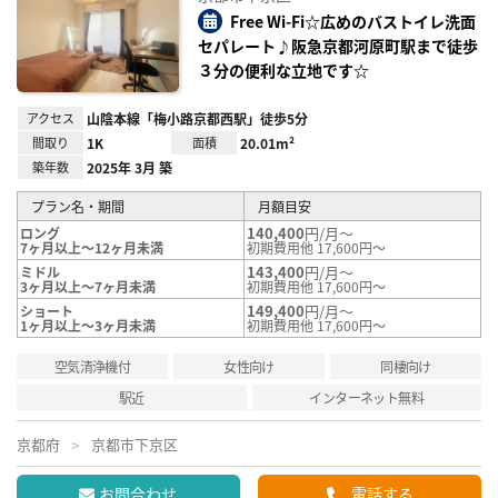
り登
録
Free Wi-Fi☆広めのバストイレ洗面
セパレート♪阪急京都河原町駅まで徒歩
３分の便利な立地です☆
アクセス
山陰本線「梅小路京都西駅」徒歩5分
間取り
1K
面積
20.01m²
築年数
2025年 3月 築
プラン名・期間
月額目安
140,400
円/月～
ロング
7ヶ月以上～12ヶ月未満
初期費用他 17,600円～
143,400
円/月～
ミドル
3ヶ月以上～7ヶ月未満
初期費用他 17,600円～
149,400
円/月～
ショート
1ヶ月以上～3ヶ月未満
初期費用他 17,600円～
空気清浄機付
女性向け
同棲向け
駅近
インターネット無料
京都府
京都市下京区
お問合わせ
電話する