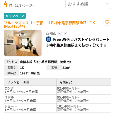
4
件（1/1ページ）
キャンペーン
フルーツマンスリー京都 ＪＲ梅小路京都西駅 507・1Ｋ
(No.418044)
お気
に入
京都市下京区
り登
録
Free Wi-Fi☆バストイレセパレート
♪梅小路京都西駅まで徒歩７分です☆
アクセス
山陰本線「梅小路京都西駅」徒歩7分
間取り
1K
面積
21m²
築年数
1993年 8月 築
プラン名・期間
月額目安
92,400
円/月～
ロング
7ヶ月以上～12ヶ月未満
初期費用他 17,600円～
95,400
円/月～
ミドル
3ヶ月以上～7ヶ月未満
初期費用他 17,600円～
101,400
円/月～
ショート
1ヶ月以上～3ヶ月未満
初期費用他 17,600円～