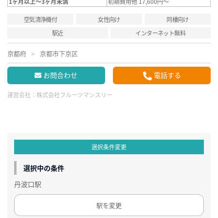
1ヶ月以上～3ヶ月未満
初期費用他 17,600円～
空気清浄機付
女性向け
同棲向け
駅近
インターネット無料
京都府
京都市下京区
お問合わせ
電話する
運営会社：
株式会社フルーツマンスリー
選択条件変更
選択中の条件
丹波口駅
駅を変更