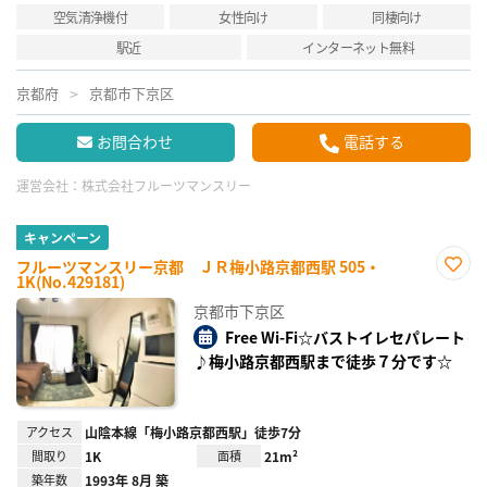
空気清浄機付
女性向け
同棲向け
駅近
インターネット無料
京都府
京都市下京区
お問合わせ
電話する
運営会社：
株式会社フルーツマンスリー
キャンペーン
フルーツマンスリー京都 ＪＲ梅小路京都西駅 505・
1K(No.429181)
お気
に入
京都市下京区
り登
録
Free Wi-Fi☆バストイレセパレート
♪梅小路京都西駅まで徒歩７分です☆
アクセス
山陰本線「梅小路京都西駅」徒歩7分
間取り
1K
面積
21m²
築年数
1993年 8月 築