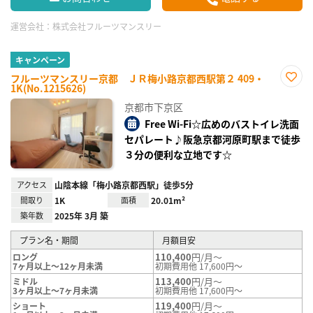
運営会社：
株式会社フルーツマンスリー
キャンペーン
フルーツマンスリー京都 ＪＲ梅小路京都西駅第２ 409・
1K(No.1215626)
お気
に入
京都市下京区
り登
録
Free Wi-Fi☆広めのバストイレ洗面
セパレート♪阪急京都河原町駅まで徒歩
３分の便利な立地です☆
アクセス
山陰本線「梅小路京都西駅」徒歩5分
間取り
1K
面積
20.01m²
築年数
2025年 3月 築
プラン名・期間
月額目安
110,400
円/月～
ロング
7ヶ月以上～12ヶ月未満
初期費用他 17,600円～
113,400
円/月～
ミドル
3ヶ月以上～7ヶ月未満
初期費用他 17,600円～
119,400
円/月～
ショート