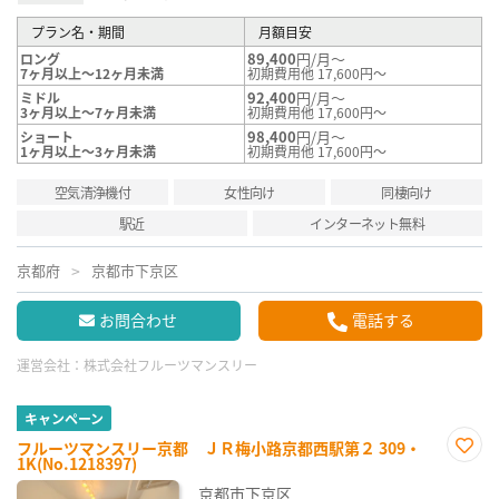
プラン名・期間
月額目安
89,400
円/月～
ロング
7ヶ月以上～12ヶ月未満
初期費用他 17,600円～
92,400
円/月～
ミドル
3ヶ月以上～7ヶ月未満
初期費用他 17,600円～
98,400
円/月～
ショート
1ヶ月以上～3ヶ月未満
初期費用他 17,600円～
空気清浄機付
女性向け
同棲向け
駅近
インターネット無料
京都府
京都市下京区
お問合わせ
電話する
運営会社：
株式会社フルーツマンスリー
キャンペーン
フルーツマンスリー京都 ＪＲ梅小路京都西駅第２ 309・
1K(No.1218397)
お気
に入
京都市下京区