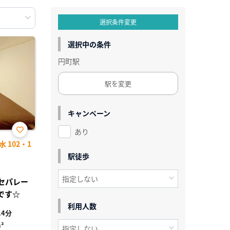
選択条件変更
選択中の条件
円町駅
駅を変更
キャンペーン
あり
お気
102・1
に入
り登
駅徒歩
録
レセパレー
です☆
利用人数
4分
²