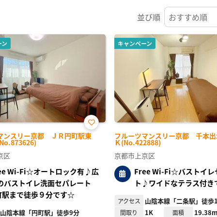
並び順
ーン
キャンペーン
お気
マンスリー京都 ＪＲ円町駅東
フルーツマンスリー京都 千本出水 
に入
No.873626)
Ｋ(No.422888)
り登
録
京区
京都市上京区
ree Wi-Fi☆オートロック有♪広
Free Wi-Fi☆バストイ
のバストイレ洗面セパレート
ト♪ワイドなテラス付き
円町駅まで徒歩９分です☆
山陰本線「二条駅」徒歩1
アクセス
山陰本線「円町駅」徒歩9分
1K
19.38m
間取り
面積