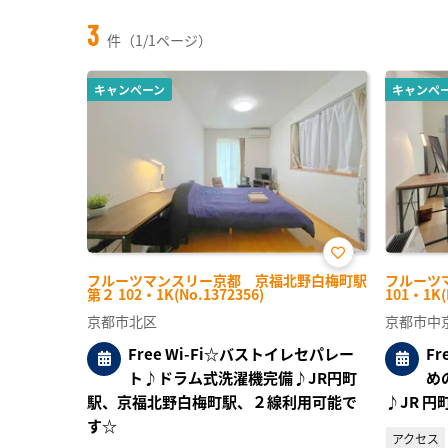
3
件（1/1ページ）
キャンペーン
キャンペ
お気
フルーツマンスリー京都 京福北野白梅町駅
フルーツ
に入
第２ 102・1K(No.1372356)
101・1K(
り登
録
京都市北区
京都市中
Free Wi-Fi☆バストイレセパレー
F
ト♪ドラム式洗濯機完備♪JR円町
め
駅、京福北野白梅町駅、２線利用可能で
♪JR 
す☆
アクセス