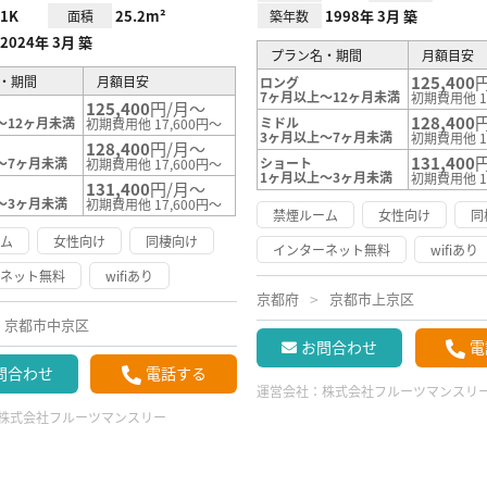
1K
25.2m²
1998年 3月 築
面積
築年数
2024年 3月 築
プラン名・期間
月額目安
125,400
・期間
月額目安
ロング
7ヶ月以上～12ヶ月未満
初期費用他 1
125,400
円/月～
128,400
～12ヶ月未満
ミドル
初期費用他 17,600円～
3ヶ月以上～7ヶ月未満
初期費用他 1
128,400
円/月～
131,400
～7ヶ月未満
ショート
初期費用他 17,600円～
1ヶ月以上～3ヶ月未満
初期費用他 1
131,400
円/月～
～3ヶ月未満
初期費用他 17,600円～
禁煙ルーム
女性向け
同
ーム
女性向け
同棲向け
インターネット無料
wifiあり
ーネット無料
wifiあり
京都府
京都市上京区
京都市中京区
お問合わせ
電
問合わせ
電話する
運営会社：
株式会社フルーツマンスリ
株式会社フルーツマンスリー