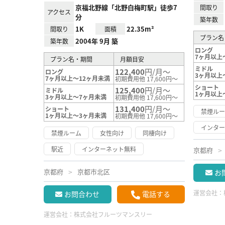
京福北野線「北野白梅町駅」徒歩7
間取り
アクセス
分
築年数
1K
22.35m²
間取り
面積
プラン名
2004年 9月 築
築年数
ロング
7ヶ月以上
プラン名・期間
月額目安
ミドル
122,400
円/月～
ロング
3ヶ月以上
7ヶ月以上～12ヶ月未満
初期費用他 17,600円～
ショート
125,400
円/月～
ミドル
1ヶ月以上
3ヶ月以上～7ヶ月未満
初期費用他 17,600円～
131,400
円/月～
ショート
禁煙ル
1ヶ月以上～3ヶ月未満
初期費用他 17,600円～
インタ
禁煙ルーム
女性向け
同棲向け
駅近
インターネット無料
京都府
京都府
京都市北区
お
運営会社：
お問合わせ
電話する
運営会社：
株式会社フルーツマンスリー