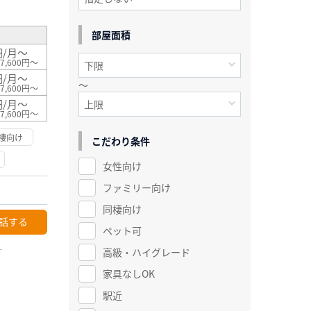
部屋面積
円/月～
7,600円～
円/月～
～
7,600円～
円/月～
7,600円～
棲向け
こだわり条件
女性向け
ファミリー向け
同棲向け
話する
ペット可
ー
高級・ハイグレード
家具なしOK
駅近