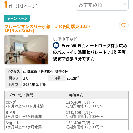
1
件（1/1ページ）
キャンペーン
フルーツマンスリー京都 ＪＲ円町駅東 101・
1K(No.873626)
お気
に入
京都市中京区
り登
録
Free Wi-Fi☆オートロック有♪広め
のバストイレ洗面セパレート♪JR 円町
駅まで徒歩９分です☆
アクセス
山陰本線「円町駅」徒歩9分
間取り
1K
面積
25.2m²
築年数
2024年 3月 築
プラン名・期間
月額目安
125,400
円/月～
ロング
7ヶ月以上～12ヶ月未満
初期費用他 17,600円～
128,400
円/月～
ミドル
3ヶ月以上～7ヶ月未満
初期費用他 17,600円～
131,400
円/月～
ショート
1ヶ月以上～3ヶ月未満
初期費用他 17,600円～