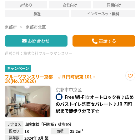
wifiあり
女性向け
同棲向け
駅近
インターネット無料
京都府
京都市北区
お問合わせ
電話する
運営会社：
株式会社フルーツマンスリー
キャンペーン
フルーツマンスリー京都 ＪＲ円町駅東 101・
1K(No.873626)
お気
に入
京都市中京区
り登
録
Free Wi-Fi☆オートロック有♪広め
のバストイレ洗面セパレート♪JR 円町
駅まで徒歩９分です☆
アクセス
山陰本線「円町駅」徒歩9分
間取り
1K
面積
25.2m²
築年数
2024年 3月 築