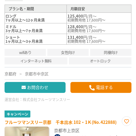
プラン名・期間
月額目安
125,400
円/月～
ロング
7ヶ月以上～12ヶ月未満
初期費用他 17,600円～
128,400
円/月～
ミドル
3ヶ月以上～7ヶ月未満
初期費用他 17,600円～
131,400
円/月～
ショート
1ヶ月以上～3ヶ月未満
初期費用他 17,600円～
wifiあり
女性向け
同棲向け
インターネット無料
オートロック
京都府
京都市中京区
お問合わせ
電話する
運営会社：
株式会社フルーツマンスリー
キャンペーン
フルーツマンスリー京都 千本出水 102・1Ｋ(No.422888)
お気
京都市上京区
に入