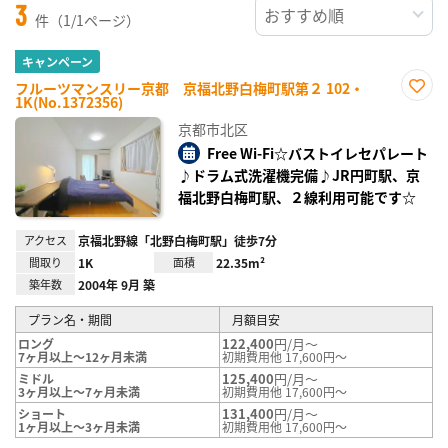
3
件（1/1ページ）
キャンペーン
フルーツマンスリー京都 京福北野白梅町駅第２ 102・
1K(No.1372356)
お気
に入
京都市北区
り登
録
Free Wi-Fi☆バストイレセパレート
♪ドラム式洗濯機完備♪JR円町駅、京
福北野白梅町駅、２線利用可能です☆
アクセス
京福北野線「北野白梅町駅」徒歩7分
間取り
1K
面積
22.35m²
築年数
2004年 9月 築
プラン名・期間
月額目安
122,400
円/月～
ロング
7ヶ月以上～12ヶ月未満
初期費用他 17,600円～
125,400
円/月～
ミドル
3ヶ月以上～7ヶ月未満
初期費用他 17,600円～
131,400
円/月～
ショート
1ヶ月以上～3ヶ月未満
初期費用他 17,600円～