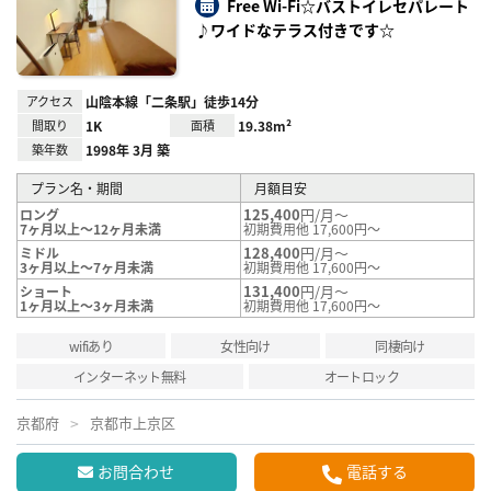
り登
Free Wi-Fi☆バストイレセパレート
録
♪ワイドなテラス付きです☆
アクセス
山陰本線「二条駅」徒歩14分
間取り
1K
面積
19.38m²
築年数
1998年 3月 築
プラン名・期間
月額目安
125,400
円/月～
ロング
7ヶ月以上～12ヶ月未満
初期費用他 17,600円～
128,400
円/月～
ミドル
3ヶ月以上～7ヶ月未満
初期費用他 17,600円～
131,400
円/月～
ショート
1ヶ月以上～3ヶ月未満
初期費用他 17,600円～
wifiあり
女性向け
同棲向け
インターネット無料
オートロック
京都府
京都市上京区
お問合わせ
電話する