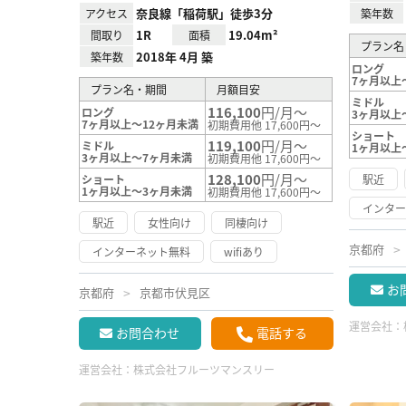
奈良線「稲荷駅」徒歩3分
アクセス
築年数
1R
19.04m²
間取り
面積
プラン名
2018年 4月 築
築年数
ロング
7ヶ月以上
プラン名・期間
月額目安
ミドル
116,100
円/月～
ロング
3ヶ月以上
7ヶ月以上～12ヶ月未満
初期費用他 17,600円～
ショート
119,100
円/月～
ミドル
1ヶ月以上
3ヶ月以上～7ヶ月未満
初期費用他 17,600円～
128,100
円/月～
ショート
駅近
1ヶ月以上～3ヶ月未満
初期費用他 17,600円～
インタ
駅近
女性向け
同棲向け
京都府
インターネット無料
wifiあり
お
京都府
京都市伏見区
運営会社：
お問合わせ
電話する
運営会社：
株式会社フルーツマンスリー