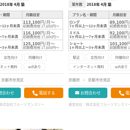
2018年 4月 築
2018年 4月 築
築年数
・期間
月額目安
プラン名・期間
月額目安
113,100
円/月～
89,100
円
ロング
～12ヶ月未満
7ヶ月以上～12ヶ月未満
初期費用他 17,600円～
初期費用他 1
116,100
円/月～
92,100
円
ミドル
～7ヶ月未満
3ヶ月以上～7ヶ月未満
初期費用他 17,600円～
初期費用他 1
125,100
円/月～
101,100
ショート
～3ヶ月未満
1ヶ月以上～3ヶ月未満
初期費用他 17,600円～
初期費用他 1
女性向け
同棲向け
駅近
女性向け
同棲向け
ーネット無料
wifiあり
インターネット無料
wifiあり
京都市伏見区
京都府
京都市伏見区
問合わせ
電話する
お問合わせ
電
株式会社フルーツマンスリー
運営会社：
株式会社フルーツマンスリ