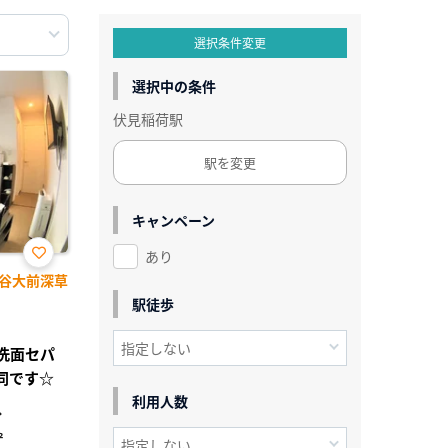
選択条件変更
選択中の条件
伏見稲荷駅
駅を変更
キャンペーン
あり
お気
谷大前深草
に入
り登
駅徒歩
録
レ洗面セパ
同です☆
利用人数
分
²