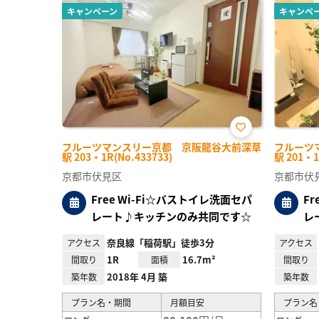
キャンペーン
キャンペ
お気
フルーツマンスリー京都 京阪龍谷大前深草
フルーツ
に入
駅 203・1R(No.433733)
駅 201・1
り登
録
京都市伏見区
京都市伏
Free Wi-Fi☆バストイレ洗面セパ
F
レート♪キッチンのみ共同です☆
レ
奈良線「稲荷駅」徒歩3分
アクセス
アクセス
1R
16.7m²
間取り
面積
間取り
2018年 4月 築
築年数
築年数
プラン名・期間
月額目安
プラン名