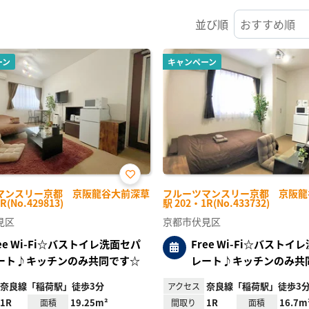
並び順
ーン
キャンペーン
お気
マンスリー京都 京阪龍谷大前深草
フルーツマンスリー京都 京阪龍
に入
R(No.429813)
駅 202・1R(No.433732)
り登
録
見区
京都市伏見区
ree Wi-Fi☆バストイレ洗面セパ
Free Wi-Fi☆バストイ
ート♪キッチンのみ共同です☆
レート♪キッチンのみ共
奈良線「稲荷駅」徒歩3分
奈良線「稲荷駅」徒歩3
アクセス
1R
19.25m²
1R
16.7m
面積
間取り
面積