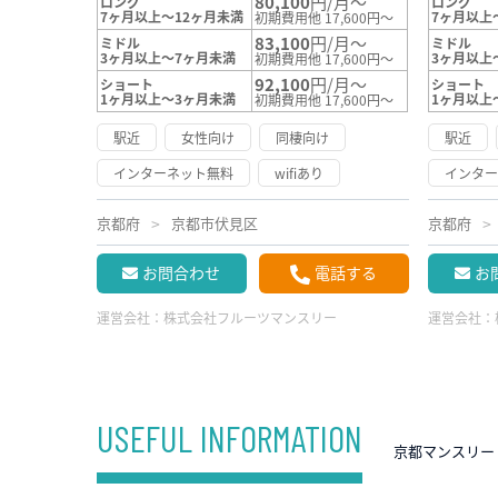
80,100
円/月～
ロング
ロング
7ヶ月以上～12ヶ月未満
7ヶ月以上
初期費用他 17,600円～
83,100
円/月～
ミドル
ミドル
3ヶ月以上～7ヶ月未満
3ヶ月以上
初期費用他 17,600円～
92,100
円/月～
ショート
ショート
1ヶ月以上～3ヶ月未満
1ヶ月以上
初期費用他 17,600円～
駅近
女性向け
同棲向け
駅近
インターネット無料
wifiあり
インタ
京都府
京都市伏見区
京都府
お問合わせ
電話する
お
運営会社：
株式会社フルーツマンスリー
運営会社：
USEFUL INFORMATION
京都マンスリー