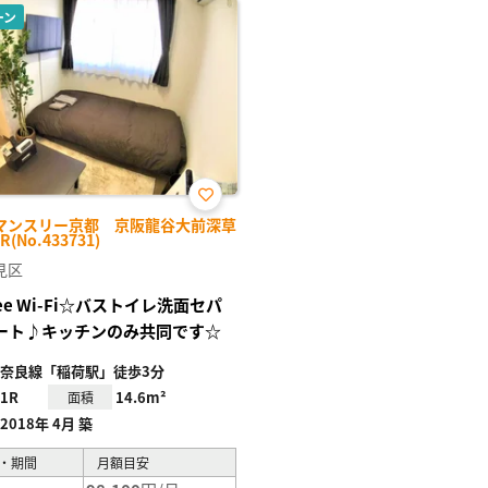
ーン
お気
マンスリー京都 京阪龍谷大前深草
に入
R(No.433731)
り登
録
見区
ree Wi-Fi☆バストイレ洗面セパ
ート♪キッチンのみ共同です☆
奈良線「稲荷駅」徒歩3分
1R
14.6m²
面積
2018年 4月 築
・期間
月額目安