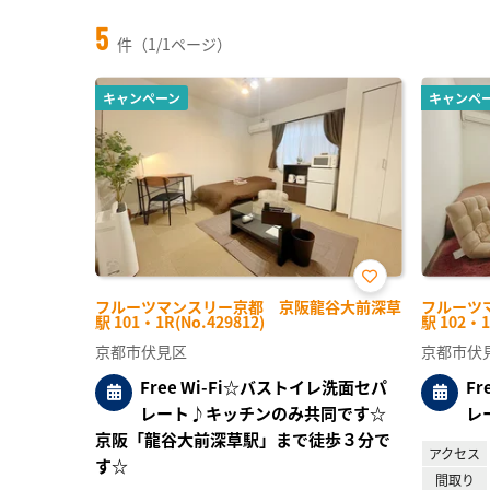
5
件（1/1ページ）
キャンペーン
キャンペ
お気
フルーツマンスリー京都 京阪龍谷大前深草
フルーツ
に入
駅 101・1R(No.429812)
駅 102・1
り登
録
京都市伏見区
京都市伏
Free Wi-Fi☆バストイレ洗面セパ
F
レート♪キッチンのみ共同です☆
レ
京阪「龍谷大前深草駅」まで徒歩３分で
アクセス
す☆
間取り