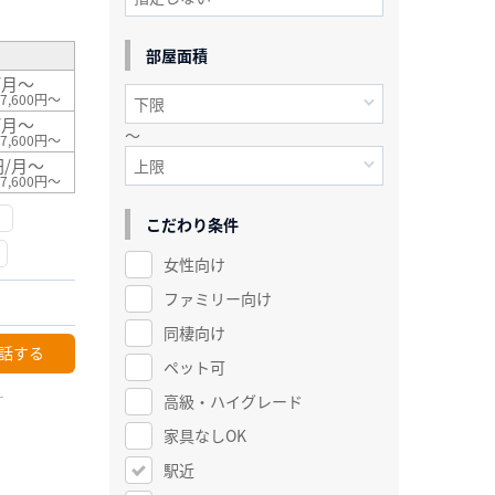
部屋面積
/月～
7,600円～
/月～
～
7,600円～
円/月～
7,600円～
こだわり条件
女性向け
ファミリー向け
同棲向け
話する
ペット可
ー
高級・ハイグレード
家具なしOK
駅近