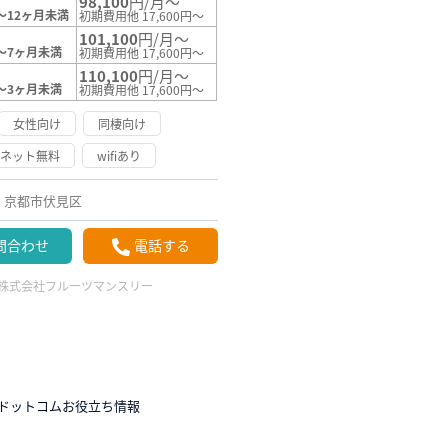
98,100
円/月～
～12ヶ月未満
初期費用他 17,600円～
101,100
円/月～
～7ヶ月未満
初期費用他 17,600円～
110,100
円/月～
～3ヶ月未満
初期費用他 17,600円～
女性向け
同棲向け
ーネット無料
wifiあり
京都市伏見区
問合わせ
電話する
株式会社フルーツマンスリー
ドットコムお役立ち情報