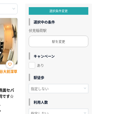
選択条件変更
選択中の条件
伏見稲荷駅
駅を変更
キャンペーン
あり
お気
谷大前深草
に入
り登
駅徒歩
録
レ洗面セパ
同です☆
利用人数
分
²