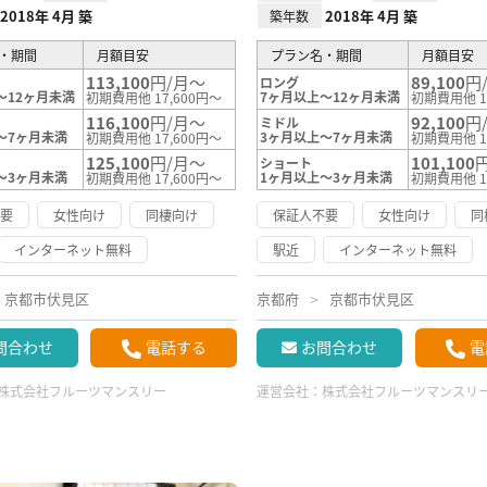
2018年 4月 築
2018年 4月 築
築年数
・期間
月額目安
プラン名・期間
月額目安
113,100
円/月～
89,100
円
ロング
～12ヶ月未満
7ヶ月以上～12ヶ月未満
初期費用他 17,600円～
初期費用他 1
116,100
円/月～
92,100
円
ミドル
～7ヶ月未満
3ヶ月以上～7ヶ月未満
初期費用他 17,600円～
初期費用他 1
125,100
円/月～
101,100
ショート
～3ヶ月未満
1ヶ月以上～3ヶ月未満
初期費用他 17,600円～
初期費用他 1
不要
女性向け
同棲向け
保証人不要
女性向け
同
インターネット無料
駅近
インターネット無料
京都市伏見区
京都府
京都市伏見区
問合わせ
電話する
お問合わせ
電
株式会社フルーツマンスリー
運営会社：
株式会社フルーツマンスリ