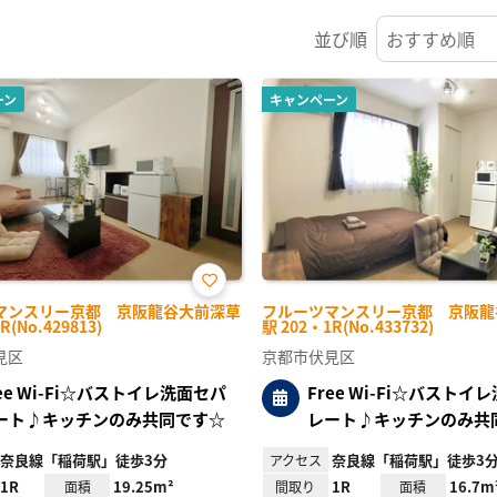
並び順
ーン
キャンペーン
お気
マンスリー京都 京阪龍谷大前深草
フルーツマンスリー京都 京阪龍
に入
R(No.429813)
駅 202・1R(No.433732)
り登
録
見区
京都市伏見区
ree Wi-Fi☆バストイレ洗面セパ
Free Wi-Fi☆バストイ
ート♪キッチンのみ共同です☆
レート♪キッチンのみ共
奈良線「稲荷駅」徒歩3分
奈良線「稲荷駅」徒歩3
アクセス
1R
19.25m²
1R
16.7m
面積
間取り
面積