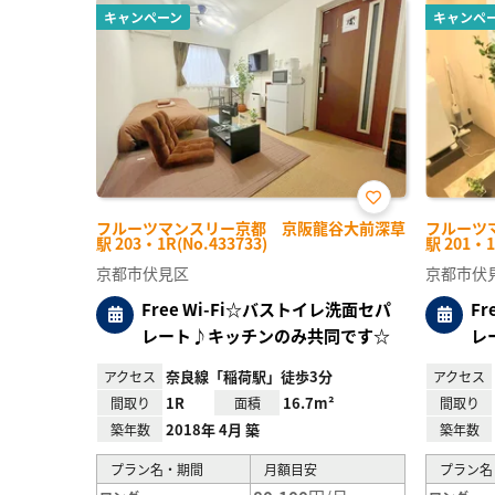
キャンペーン
キャンペ
お気
フルーツマンスリー京都 京阪龍谷大前深草
フルーツ
に入
駅 203・1R(No.433733)
駅 201・1
り登
録
京都市伏見区
京都市伏
Free Wi-Fi☆バストイレ洗面セパ
F
レート♪キッチンのみ共同です☆
レ
奈良線「稲荷駅」徒歩3分
アクセス
アクセス
1R
16.7m²
間取り
面積
間取り
2018年 4月 築
築年数
築年数
プラン名・期間
月額目安
プラン名