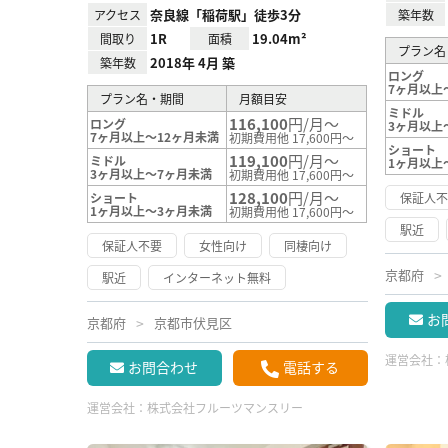
奈良線「稲荷駅」徒歩3分
アクセス
築年数
1R
19.04m²
間取り
面積
プラン名
2018年 4月 築
築年数
ロング
7ヶ月以上
プラン名・期間
月額目安
ミドル
116,100
円/月～
ロング
3ヶ月以上
7ヶ月以上～12ヶ月未満
初期費用他 17,600円～
ショート
119,100
円/月～
ミドル
1ヶ月以上
3ヶ月以上～7ヶ月未満
初期費用他 17,600円～
128,100
円/月～
ショート
保証人
1ヶ月以上～3ヶ月未満
初期費用他 17,600円～
駅近
保証人不要
女性向け
同棲向け
京都府
駅近
インターネット無料
お
京都府
京都市伏見区
運営会社：
お問合わせ
電話する
運営会社：
株式会社フルーツマンスリー