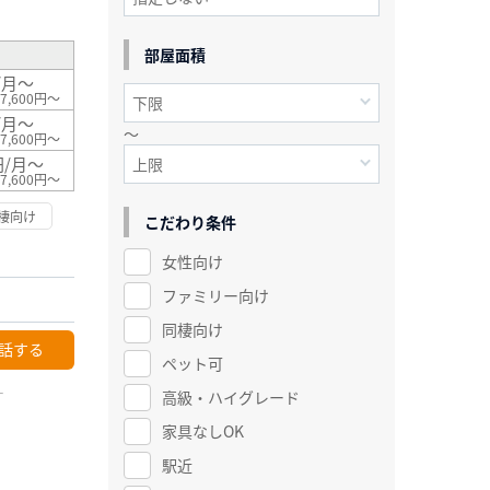
部屋面積
/月～
7,600円～
/月～
～
7,600円～
円/月～
7,600円～
棲向け
こだわり条件
女性向け
ファミリー向け
同棲向け
話する
ペット可
ー
高級・ハイグレード
家具なしOK
駅近