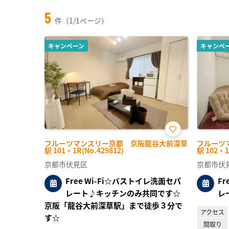
5
件（1/1ページ）
キャンペーン
キャンペ
お気
フルーツマンスリー京都 京阪龍谷大前深草
フルーツ
に入
駅 101・1R(No.429812)
駅 102・1
り登
録
京都市伏見区
京都市伏
Free Wi-Fi☆バストイレ洗面セパ
F
レート♪キッチンのみ共同です☆
レ
京阪「龍谷大前深草駅」まで徒歩３分で
アクセス
す☆
間取り