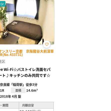
ーン
お気
マンスリー京都 京阪龍谷大前深草
に入
R(No.433731)
り登
録
見区
ree Wi-Fi☆バストイレ洗面セパ
ート♪キッチンのみ共同です☆
奈良線「稲荷駅」徒歩3分
1R
14.6m²
面積
2018年 4月 築
・期間
月額目安