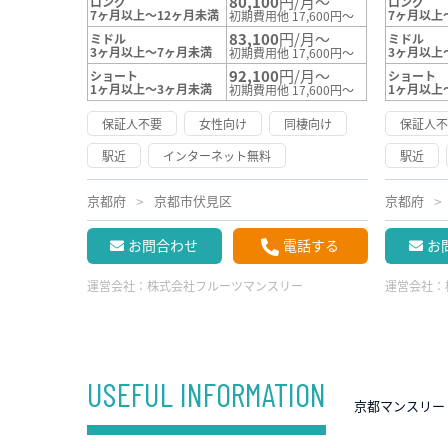
80,100
円/月～
ロング
ロング
7ヶ月以上～12ヶ月未満
7ヶ月以上
初期費用他 17,600円～
83,100
円/月～
ミドル
ミドル
3ヶ月以上～7ヶ月未満
3ヶ月以上
初期費用他 17,600円～
92,100
円/月～
ショート
ショート
1ヶ月以上～3ヶ月未満
1ヶ月以上
初期費用他 17,600円～
保証人不要
女性向け
同棲向け
保証人
駅近
インターネット無料
駅近
京都府
京都市伏見区
京都府
お問合わせ
電話する
お
運営会社：
株式会社フルーツマンスリー
運営会社：
USEFUL INFORMATION
京都マンスリー