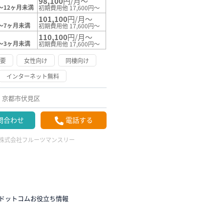
98,100
円/月～
～12ヶ月未満
初期費用他 17,600円～
101,100
円/月～
～7ヶ月未満
初期費用他 17,600円～
110,100
円/月～
～3ヶ月未満
初期費用他 17,600円～
不要
女性向け
同棲向け
インターネット無料
京都市伏見区
問合わせ
電話する
株式会社フルーツマンスリー
ドットコムお役立ち情報