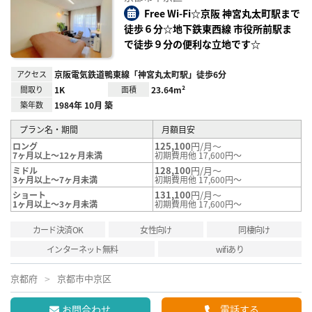
り登
録
Free Wi-Fi☆京阪 神宮丸太町駅まで
徒歩６分☆地下鉄東西線 市役所前駅ま
で徒歩９分の便利な立地です☆
アクセス
京阪電気鉄道鴨東線「神宮丸太町駅」徒歩6分
間取り
1K
面積
23.64m²
築年数
1984年 10月 築
プラン名・期間
月額目安
125,100
円/月～
ロング
7ヶ月以上～12ヶ月未満
初期費用他 17,600円～
128,100
円/月～
ミドル
3ヶ月以上～7ヶ月未満
初期費用他 17,600円～
131,100
円/月～
ショート
1ヶ月以上～3ヶ月未満
初期費用他 17,600円～
カード決済OK
女性向け
同棲向け
インターネット無料
wifiあり
京都府
京都市中京区
お問合わせ
電話する