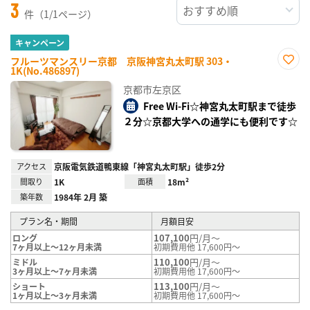
3
件（1/1ページ）
キャンペーン
フルーツマンスリー京都 京阪神宮丸太町駅 303・
1K(No.486897)
お気
に入
京都市左京区
り登
録
Free Wi-Fi☆神宮丸太町駅まで徒歩
２分☆京都大学への通学にも便利です☆
アクセス
京阪電気鉄道鴨東線「神宮丸太町駅」徒歩2分
間取り
1K
面積
18m²
築年数
1984年 2月 築
プラン名・期間
月額目安
107,100
円/月～
ロング
7ヶ月以上～12ヶ月未満
初期費用他 17,600円～
110,100
円/月～
ミドル
3ヶ月以上～7ヶ月未満
初期費用他 17,600円～
113,100
円/月～
ショート
1ヶ月以上～3ヶ月未満
初期費用他 17,600円～