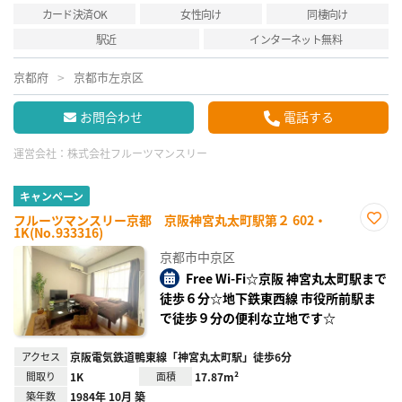
カード決済OK
女性向け
同棲向け
駅近
インターネット無料
京都府
京都市左京区
お問合わせ
電話する
運営会社：
株式会社フルーツマンスリー
キャンペーン
フルーツマンスリー京都 京阪神宮丸太町駅第２ 602・
1K(No.933316)
お気
に入
京都市中京区
り登
録
Free Wi-Fi☆京阪 神宮丸太町駅まで
徒歩６分☆地下鉄東西線 市役所前駅ま
で徒歩９分の便利な立地です☆
アクセス
京阪電気鉄道鴨東線「神宮丸太町駅」徒歩6分
間取り
1K
面積
17.87m²
築年数
1984年 10月 築