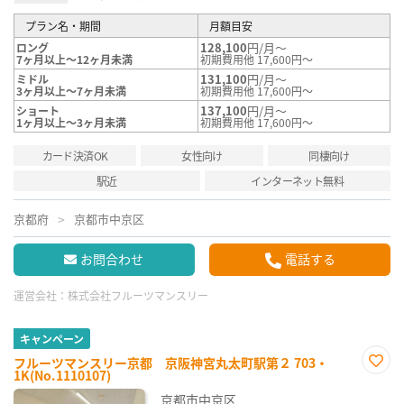
プラン名・期間
月額目安
128,100
円/月～
ロング
7ヶ月以上～12ヶ月未満
初期費用他 17,600円～
131,100
円/月～
ミドル
3ヶ月以上～7ヶ月未満
初期費用他 17,600円～
137,100
円/月～
ショート
1ヶ月以上～3ヶ月未満
初期費用他 17,600円～
カード決済OK
女性向け
同棲向け
駅近
インターネット無料
京都府
京都市中京区
お問合わせ
電話する
運営会社：
株式会社フルーツマンスリー
キャンペーン
フルーツマンスリー京都 京阪神宮丸太町駅第２ 703・
1K(No.1110107)
お気
に入
京都市中京区