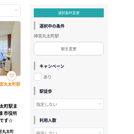
選択条件変更
選択中の条件
神宮丸太町駅
駅を変更
キャンペーン
あり
お気
宮丸太町駅
に入
り登
駅徒歩
録
宮丸太町駅ま
 市役所
です☆
利用人数
宮丸太町