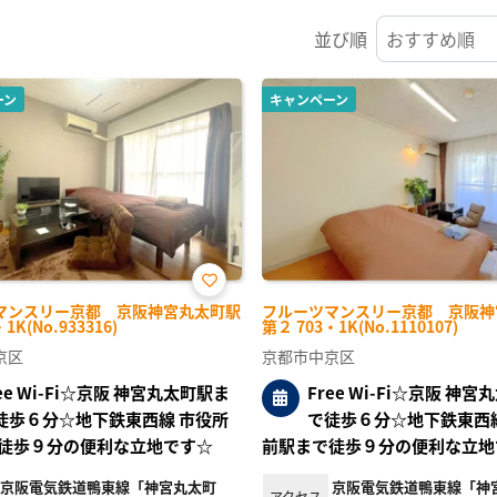
並び順
ーン
キャンペーン
お気
マンスリー京都 京阪神宮丸太町駅
フルーツマンスリー京都 京阪神
に入
1K(No.933316)
第２ 703・1K(No.1110107)
り登
録
京区
京都市中京区
ree Wi-Fi☆京阪 神宮丸太町駅ま
Free Wi-Fi☆京阪 神
徒歩６分☆地下鉄東西線 市役所
で徒歩６分☆地下鉄東西線
徒歩９分の便利な立地です☆
前駅まで徒歩９分の便利な立地
京阪電気鉄道鴨東線「神宮丸太町
京阪電気鉄道鴨東線「神
アクセス