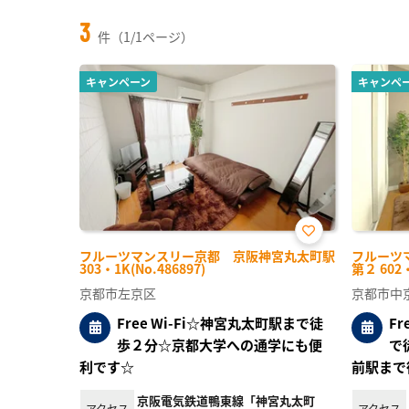
3
件（1/1ページ）
キャンペーン
キャンペ
お気
フルーツマンスリー京都 京阪神宮丸太町駅
フルーツ
に入
303・1K(No.486897)
第２ 602・
り登
録
京都市左京区
京都市中
Free Wi-Fi☆神宮丸太町駅まで徒
F
歩２分☆京都大学への通学にも便
で
利です☆
前駅まで
京阪電気鉄道鴨東線「神宮丸太町
アクセス
アクセス