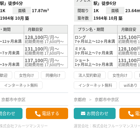
駅」徒歩6分
駅」徒歩6分
1K
17.87m²
1K
23.64m
面積
間取り
面積
1984年 10月 築
1984年 10月 築
築年数
・期間
月額目安
プラン名・期間
月額目安
128,100
円/月～
125,100
ロング
～12ヶ月未満
7ヶ月以上～12ヶ月未満
初期費用他 17,600円～
初期費用他 1
131,100
円/月～
128,100
ミドル
～7ヶ月未満
3ヶ月以上～7ヶ月未満
初期費用他 17,600円～
初期費用他 1
137,100
円/月～
131,100
ショート
～3ヶ月未満
1ヶ月以上～3ヶ月未満
初期費用他 17,600円～
初期費用他 1
約歓迎
女性向け
同棲向け
法人契約歓迎
女性向け
インターネット無料
インターネット無料
wifiあり
京都市中京区
京都府
京都市中京区
問合わせ
電話する
お問合わせ
電
株式会社フルーツマンスリー
運営会社：
株式会社フルーツマンスリ