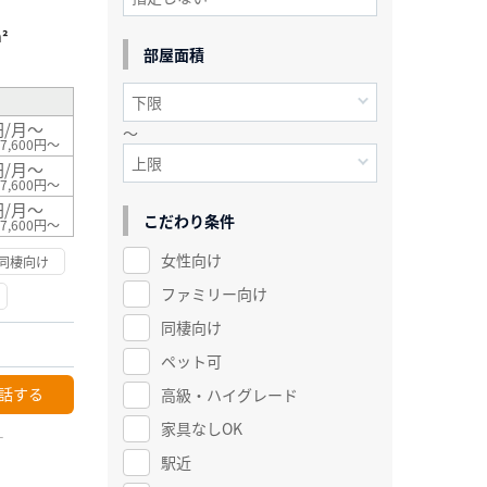
²
部屋面積
円/月～
～
7,600円～
円/月～
7,600円～
円/月～
こだわり条件
7,600円～
女性向け
同棲向け
ファミリー向け
同棲向け
ペット可
話する
高級・ハイグレード
家具なしOK
ー
駅近