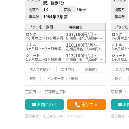
駅」徒歩2分
1K
18m²
間取り
面積
間取り
1984年 2月 築
築年数
築年数
プラン名・期間
月額目安
プラン名
107,100
円/月～
ロング
ロング
7ヶ月以上～12ヶ月未満
7ヶ月以上
初期費用他 17,600円～
110,100
円/月～
ミドル
ミドル
3ヶ月以上～7ヶ月未満
3ヶ月以上
初期費用他 17,600円～
113,100
円/月～
ショート
ショート
1ヶ月以上～3ヶ月未満
1ヶ月以上
初期費用他 17,600円～
法人契約歓迎
女性向け
同棲向け
法人契
駅近
インターネット無料
駅近
京都府
京都市左京区
京都府
お問合わせ
電話する
お
運営会社：
株式会社フルーツマンスリー
運営会社：