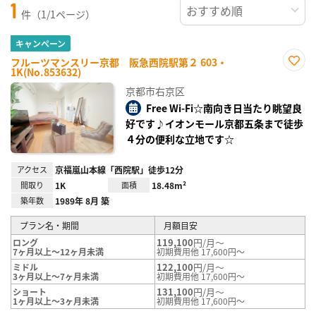
1
件（1/1ページ）
キャンペーン
フルーツマンスリー京都 阪急西院駅第２ 603・
1K(No.853632)
お気
に入
京都市右京区
り登
録
Free Wi-Fi☆南向き日当たり眺望良
好です♪イオンモール京都五条まで徒歩
４分の便利な立地です☆
アクセス
京福嵐山本線「西院駅」徒歩12分
間取り
1K
面積
18.48m²
築年数
1989年 8月 築
プラン名・期間
月額目安
119,100
円/月～
ロング
7ヶ月以上～12ヶ月未満
初期費用他 17,600円～
122,100
円/月～
ミドル
3ヶ月以上～7ヶ月未満
初期費用他 17,600円～
131,100
円/月～
ショート
1ヶ月以上～3ヶ月未満
初期費用他 17,600円～