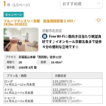
1
件（1/1ページ）
キャンペーン
フルーツマンスリー京都 阪急西院駅第２ 603・
1K(No.853632)
お気
に入
京都市右京区
り登
録
Free Wi-Fi☆南向き日当たり眺望良
好です♪イオンモール京都五条まで徒歩
４分の便利な立地です☆
アクセス
京福嵐山本線「西院駅」徒歩12分
間取り
1K
面積
18.48m²
築年数
1989年 8月 築
プラン名・期間
月額目安
119,100
円/月～
ロング
7ヶ月以上～12ヶ月未満
初期費用他 17,600円～
122,100
円/月～
ミドル
3ヶ月以上～7ヶ月未満
初期費用他 17,600円～
131,100
円/月～
ショート
1ヶ月以上～3ヶ月未満
初期費用他 17,600円～