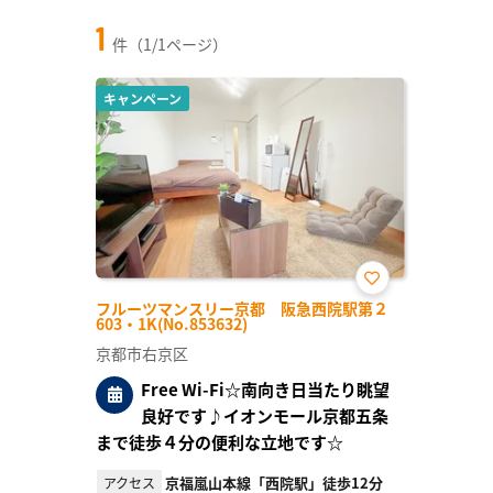
1
件（1/1ページ）
キャンペーン
お気
フルーツマンスリー京都 阪急西院駅第２
に入
603・1K(No.853632)
り登
録
京都市右京区
Free Wi-Fi☆南向き日当たり眺望
良好です♪イオンモール京都五条
まで徒歩４分の便利な立地です☆
京福嵐山本線「西院駅」徒歩12分
アクセス