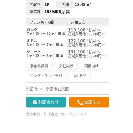
1K
18.48m²
間取り
面積
1989年 8月 築
築年数
プラン名・期間
月額目安
119,100
円/月～
ロング
7ヶ月以上～12ヶ月未満
初期費用他 17,600円～
122,100
円/月～
ミドル
3ヶ月以上～7ヶ月未満
初期費用他 17,600円～
131,100
円/月～
ショート
1ヶ月以上～3ヶ月未満
初期費用他 17,600円～
手数料無料
女性向け
同棲向け
インターネット無料
wifiあり
京都府
京都市右京区
お問合わせ
電話する
運営会社：
株式会社フルーツマンスリー