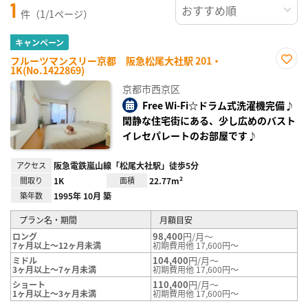
1
件（1/1ページ）
キャンペーン
フルーツマンスリー京都 阪急松尾大社駅 201・
1K(No.1422869)
お気
に入
京都市西京区
り登
録
Free Wi-Fi☆ドラム式洗濯機完備♪
閑静な住宅街にある、少し広めのバスト
イレセパレートのお部屋です♪
アクセス
阪急電鉄嵐山線「松尾大社駅」徒歩5分
間取り
1K
面積
22.77m²
築年数
1995年 10月 築
プラン名・期間
月額目安
98,400
円/月～
ロング
7ヶ月以上～12ヶ月未満
初期費用他 17,600円～
104,400
円/月～
ミドル
3ヶ月以上～7ヶ月未満
初期費用他 17,600円～
110,400
円/月～
ショート
1ヶ月以上～3ヶ月未満
初期費用他 17,600円～