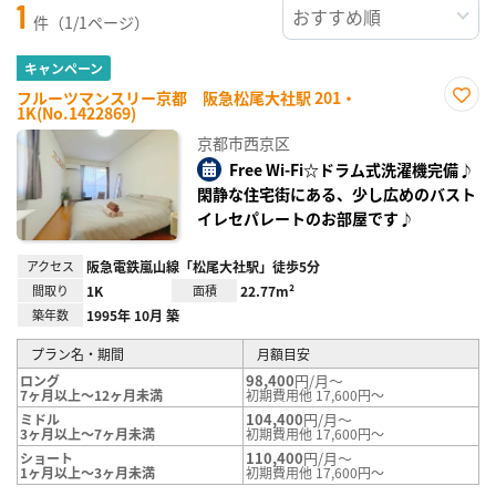
1
件（1/1ページ）
キャンペーン
フルーツマンスリー京都 阪急松尾大社駅 201・
1K(No.1422869)
お気
に入
京都市西京区
り登
録
Free Wi-Fi☆ドラム式洗濯機完備♪
閑静な住宅街にある、少し広めのバスト
イレセパレートのお部屋です♪
アクセス
阪急電鉄嵐山線「松尾大社駅」徒歩5分
間取り
1K
面積
22.77m²
築年数
1995年 10月 築
プラン名・期間
月額目安
98,400
円/月～
ロング
7ヶ月以上～12ヶ月未満
初期費用他 17,600円～
104,400
円/月～
ミドル
3ヶ月以上～7ヶ月未満
初期費用他 17,600円～
110,400
円/月～
ショート
1ヶ月以上～3ヶ月未満
初期費用他 17,600円～