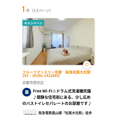
1
件（1/1ページ）
キャンペーン
お気
フルーツマンスリー京都 阪急松尾大社駅
に入
201・1K(No.1422869)
り登
録
京都市西京区
Free Wi-Fi☆ドラム式洗濯機完備
♪閑静な住宅街にある、少し広め
のバストイレセパレートのお部屋です♪
阪急電鉄嵐山線「松尾大社駅」徒歩
アクセス