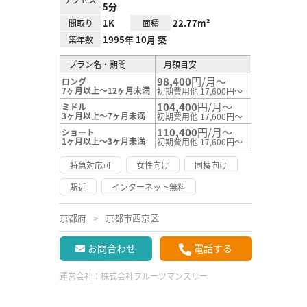
5分
1K
22.77m²
間取り
面積
1995年 10月 築
築年数
プラン名・期間
月額目安
98,400
円/月～
ロング
7ヶ月以上～12ヶ月未満
初期費用他 17,600円～
104,400
円/月～
ミドル
3ヶ月以上～7ヶ月未満
初期費用他 17,600円～
110,400
円/月～
ショート
1ヶ月以上～3ヶ月未満
初期費用他 17,600円～
特急対応可
女性向け
同棲向け
駅近
インターネット無料
京都府
京都市西京区
お問合わせ
電話する
運営会社：
株式会社フルーツマンスリー