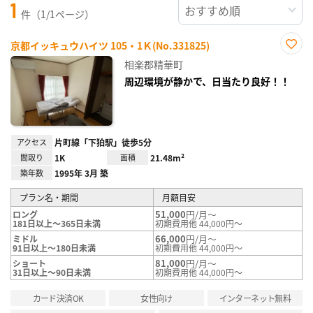
1
件（1/1ページ）
京都イッキュウハイツ 105・1Ｋ(No.331825)
お気
相楽郡精華町
に入
り登
周辺環境が静かで、日当たり良好！！
録
アクセス
片町線「下狛駅」徒歩5分
間取り
1K
面積
21.48m²
築年数
1995年 3月 築
プラン名・期間
月額目安
51,000
円/月～
ロング
181日以上～365日未満
初期費用他 44,000円～
66,000
円/月～
ミドル
91日以上～180日未満
初期費用他 44,000円～
81,000
円/月～
ショート
31日以上～90日未満
初期費用他 44,000円～
カード決済OK
女性向け
インターネット無料