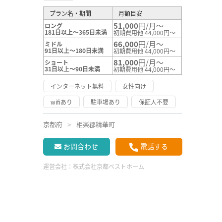
プラン名・期間
月額目安
51,000
円/月～
ロング
181日以上～365日未満
初期費用他 44,000円～
66,000
円/月～
ミドル
91日以上～180日未満
初期費用他 44,000円～
81,000
円/月～
ショート
31日以上～90日未満
初期費用他 44,000円～
インターネット無料
女性向け
wifiあり
駐車場あり
保証人不要
京都府
相楽郡精華町
お問合わせ
電話する
運営会社：
株式会社京都ベストホーム