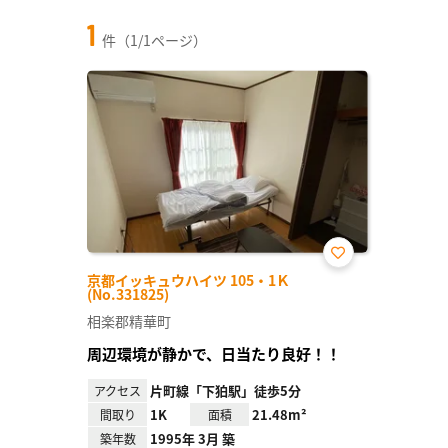
1
件（1/1ページ）
お気
京都イッキュウハイツ 105・1Ｋ
に入
(No.331825)
り登
録
相楽郡精華町
周辺環境が静かで、日当たり良好！！
片町線「下狛駅」徒歩5分
アクセス
1K
21.48m²
間取り
面積
1995年 3月 築
築年数