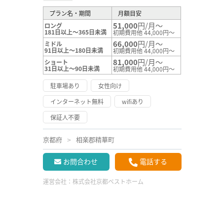
プラン名・期間
月額目安
51,000
円/月～
ロング
181日以上～365日未満
初期費用他 44,000円～
66,000
円/月～
ミドル
91日以上～180日未満
初期費用他 44,000円～
81,000
円/月～
ショート
31日以上～90日未満
初期費用他 44,000円～
駐車場あり
女性向け
インターネット無料
wifiあり
保証人不要
京都府
相楽郡精華町
お問合わせ
電話する
運営会社：
株式会社京都ベストホーム