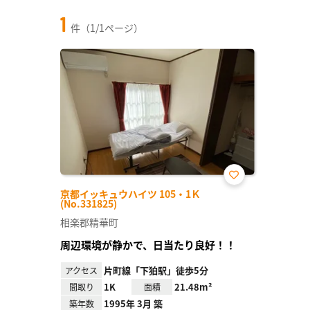
1
件（1/1ページ）
お気
京都イッキュウハイツ 105・1Ｋ
に入
(No.331825)
り登
録
相楽郡精華町
周辺環境が静かで、日当たり良好！！
片町線「下狛駅」徒歩5分
アクセス
1K
21.48m²
間取り
面積
1995年 3月 築
築年数