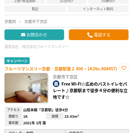
上階･眺望抜群
女性向け
同棲向け
駅近
インターネット無料
京都府
京都市下京区
お問合わせ
電話する
運営会社：
株式会社フルーツマンスリー
キャンペーン
フルーツマンスリー京都 京都駅第２ 806・1K(No.808457)
お気
京都市下京区
に入
り登
Free Wi-Fi☆広めのバストイレセパ
録
レート♪京都駅まで徒歩４分の便利な立
地です☆
アクセス
山陰本線「京都駅」徒歩4分
間取り
1K
面積
25.43m²
築年数
2001年 3月 築