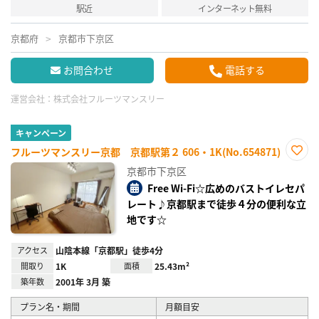
駅近
インターネット無料
京都府
京都市下京区
お問合わせ
電話する
運営会社：
株式会社フルーツマンスリー
キャンペーン
フルーツマンスリー京都 京都駅第２ 606・1K(No.654871)
お気
京都市下京区
に入
り登
Free Wi-Fi☆広めのバストイレセパ
録
レート♪京都駅まで徒歩４分の便利な立
地です☆
アクセス
山陰本線「京都駅」徒歩4分
間取り
1K
面積
25.43m²
築年数
2001年 3月 築
プラン名・期間
月額目安