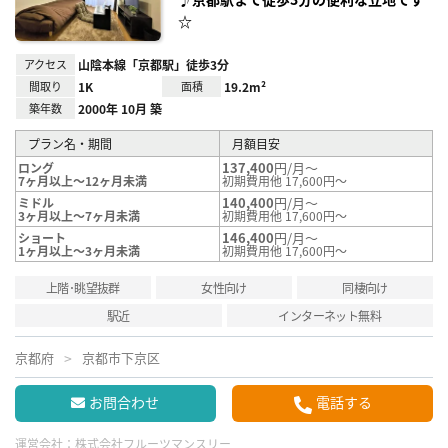
☆
アクセス
山陰本線「京都駅」徒歩3分
間取り
1K
面積
19.2m²
築年数
2000年 10月 築
プラン名・期間
月額目安
137,400
円/月～
ロング
7ヶ月以上～12ヶ月未満
初期費用他 17,600円～
140,400
円/月～
ミドル
3ヶ月以上～7ヶ月未満
初期費用他 17,600円～
146,400
円/月～
ショート
1ヶ月以上～3ヶ月未満
初期費用他 17,600円～
上階･眺望抜群
女性向け
同棲向け
駅近
インターネット無料
京都府
京都市下京区
お問合わせ
電話する
運営会社：
株式会社フルーツマンスリー