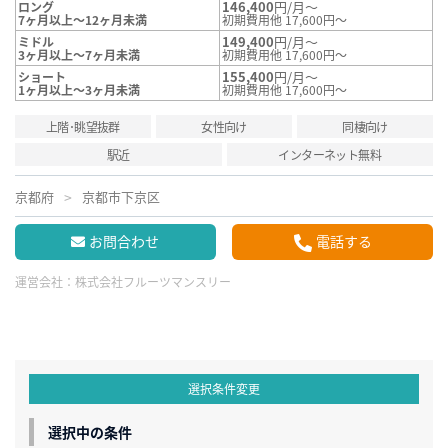
146,400
円/月～
ロング
7ヶ月以上～12ヶ月未満
初期費用他 17,600円～
149,400
円/月～
ミドル
3ヶ月以上～7ヶ月未満
初期費用他 17,600円～
155,400
円/月～
ショート
1ヶ月以上～3ヶ月未満
初期費用他 17,600円～
上階･眺望抜群
女性向け
同棲向け
駅近
インターネット無料
京都府
京都市下京区
お問合わせ
電話する
運営会社：
株式会社フルーツマンスリー
選択条件変更
選択中の条件