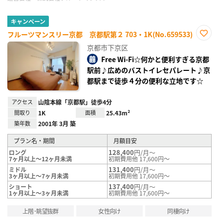
キャンペーン
フルーツマンスリー京都 京都駅第２ 703・1K(No.659533)
お気
京都市下京区
に入
り登
Free Wi-Fi☆何かと便利すぎる京都
録
駅前♪広めのバストイレセパレート♪京
都駅まで徒歩４分の便利な立地です☆
アクセス
山陰本線「京都駅」徒歩4分
間取り
1K
面積
25.43m²
築年数
2001年 3月 築
プラン名・期間
月額目安
128,400
円/月～
ロング
7ヶ月以上～12ヶ月未満
初期費用他 17,600円～
131,400
円/月～
ミドル
3ヶ月以上～7ヶ月未満
初期費用他 17,600円～
137,400
円/月～
ショート
1ヶ月以上～3ヶ月未満
初期費用他 17,600円～
上階･眺望抜群
女性向け
同棲向け