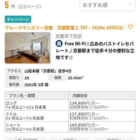
5
件（1/1ページ）
キャンペーン
フルーツマンスリー京都 京都駅第２ 707・1K(No.659532)
お気
京都市下京区
に入
り登
Free Wi-Fi☆広めのバストイレセパ
録
レート♪京都駅まで徒歩４分の便利な立
地です☆
アクセス
山陰本線「京都駅」徒歩4分
間取り
1K
面積
25.43m²
築年数
2001年 3月 築
プラン名・期間
月額目安
134,400
円/月～
ロング
7ヶ月以上～12ヶ月未満
初期費用他 17,600円～
137,400
円/月～
ミドル
3ヶ月以上～7ヶ月未満
初期費用他 17,600円～
143,400
円/月～
ショート
1ヶ月以上～3ヶ月未満
初期費用他 17,600円～