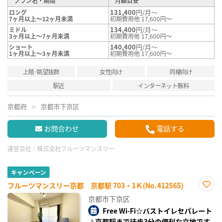
プラン名・期間
月額目安
131,400
円/月～
ロング
7ヶ月以上～12ヶ月未満
初期費用他 17,600円～
134,400
円/月～
ミドル
3ヶ月以上～7ヶ月未満
初期費用他 17,600円～
140,400
円/月～
ショート
1ヶ月以上～3ヶ月未満
初期費用他 17,600円～
上階･眺望抜群
女性向け
同棲向け
駅近
インターネット無料
京都府
京都市下京区
お問合わせ
電話する
運営会社：
株式会社フルーツマンスリー
キャンペーン
フルーツマンスリー京都 京都駅 703・1Ｋ(No.412565)
お気
京都市下京区
に入
り登
Free Wi-Fi☆バストイレセパレート
録
♪京都駅まで徒歩3分の便利な立地です