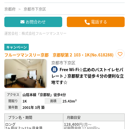
京都府
京都市下京区
お問合わせ
電話する
運営会社：
株式会社フルーツマンスリー
キャンペーン
フルーツマンスリー京都 京都駅第２ 103・1K(No.618288)
お気
京都市下京区
に入
り登
Free Wi-Fi☆広めのバストイレセパ
録
レート♪京都駅まで徒歩４分の便利な立
地です☆
アクセス
山陰本線「京都駅」徒歩4分
間取り
1K
面積
25.43m²
築年数
2001年 3月 築
プラン名・期間
月額目安
128,400
円/月～
ロング
7ヶ月以上～12ヶ月未満
初期費用他 17,600円～