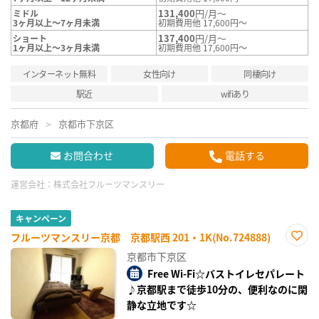
131,400
円/月～
ミドル
3ヶ月以上～7ヶ月未満
初期費用他 17,600円～
137,400
円/月～
ショート
1ヶ月以上～3ヶ月未満
初期費用他 17,600円～
インターネット無料
女性向け
同棲向け
駅近
wifiあり
京都府
京都市下京区
お問合わせ
電話する
運営会社：
株式会社フルーツマンスリー
キャンペーン
フルーツマンスリー京都 京都駅西 201・1K(No.724888)
お気
京都市下京区
に入
り登
Free Wi-Fi☆バストイレセパレート
録
♪京都駅まで徒歩10分の、便利なのに閑
静な立地です☆