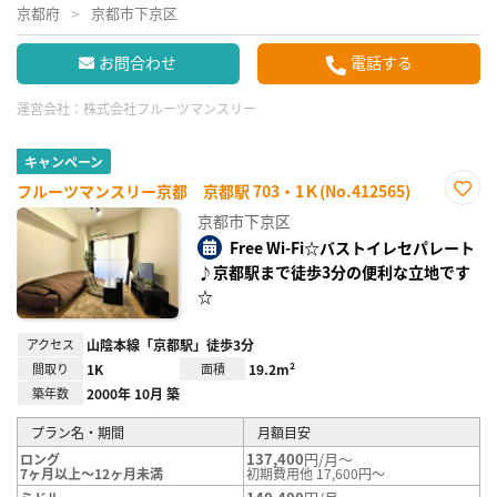
京都府
京都市下京区
お問合わせ
電話する
運営会社：
株式会社フルーツマンスリー
キャンペーン
フルーツマンスリー京都 京都駅 703・1Ｋ(No.412565)
お気
京都市下京区
に入
り登
Free Wi-Fi☆バストイレセパレート
録
♪京都駅まで徒歩3分の便利な立地です
☆
アクセス
山陰本線「京都駅」徒歩3分
間取り
1K
面積
19.2m²
築年数
2000年 10月 築
プラン名・期間
月額目安
137,400
円/月～
ロング
7ヶ月以上～12ヶ月未満
初期費用他 17,600円～