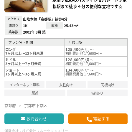
都駅まで徒歩４分の便利な立地です☆
アクセス
山陰本線「京都駅」徒歩4分
間取り
1K
面積
25.43m²
築年数
2001年 3月 築
プラン名・期間
月額目安
125,400
円/月～
ロング
7ヶ月以上～12ヶ月未満
初期費用他 17,600円～
128,400
円/月～
ミドル
3ヶ月以上～7ヶ月未満
初期費用他 17,600円～
134,400
円/月～
ショート
1ヶ月以上～3ヶ月未満
初期費用他 17,600円～
インターネット無料
女性向け
同棲向け
駅近
wifiあり
京都府
京都市下京区
お問合わせ
電話する
運営会社：
株式会社フルーツマンスリー