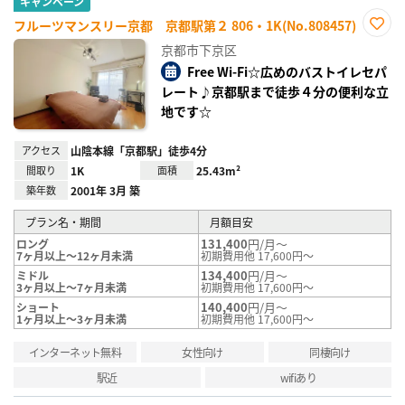
キャンペーン
フルーツマンスリー京都 京都駅第２ 806・1K(No.808457)
お気
京都市下京区
に入
り登
Free Wi-Fi☆広めのバストイレセパ
録
レート♪京都駅まで徒歩４分の便利な立
地です☆
アクセス
山陰本線「京都駅」徒歩4分
間取り
1K
面積
25.43m²
築年数
2001年 3月 築
プラン名・期間
月額目安
131,400
円/月～
ロング
7ヶ月以上～12ヶ月未満
初期費用他 17,600円～
134,400
円/月～
ミドル
3ヶ月以上～7ヶ月未満
初期費用他 17,600円～
140,400
円/月～
ショート
1ヶ月以上～3ヶ月未満
初期費用他 17,600円～
インターネット無料
女性向け
同棲向け
駅近
wifiあり