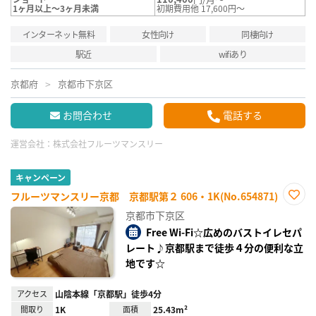
1ヶ月以上～3ヶ月未満
初期費用他 17,600円～
インターネット無料
女性向け
同棲向け
駅近
wifiあり
京都府
京都市下京区
お問合わせ
電話する
運営会社：
株式会社フルーツマンスリー
キャンペーン
フルーツマンスリー京都 京都駅第２ 606・1K(No.654871)
お気
京都市下京区
に入
り登
Free Wi-Fi☆広めのバストイレセパ
録
レート♪京都駅まで徒歩４分の便利な立
地です☆
アクセス
山陰本線「京都駅」徒歩4分
間取り
1K
面積
25.43m²