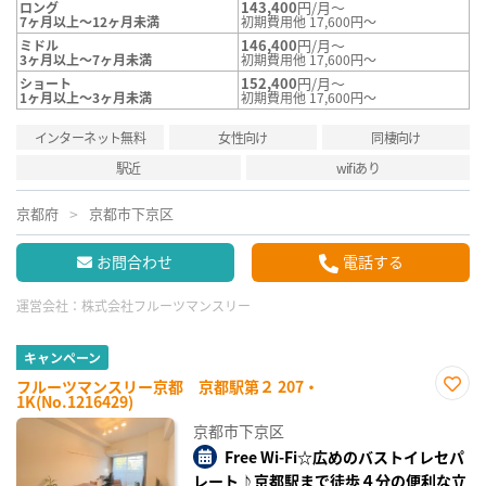
143,400
円/月～
ロング
7ヶ月以上～12ヶ月未満
初期費用他 17,600円～
146,400
円/月～
ミドル
3ヶ月以上～7ヶ月未満
初期費用他 17,600円～
152,400
円/月～
ショート
1ヶ月以上～3ヶ月未満
初期費用他 17,600円～
インターネット無料
女性向け
同棲向け
駅近
wifiあり
京都府
京都市下京区
お問合わせ
電話する
運営会社：
株式会社フルーツマンスリー
キャンペーン
フルーツマンスリー京都 京都駅第２ 207・
1K(No.1216429)
お気
に入
京都市下京区
り登
録
Free Wi-Fi☆広めのバストイレセパ
レート♪京都駅まで徒歩４分の便利な立