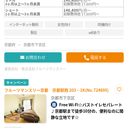
140,400
円/月～
ミドル
3ヶ月以上～7ヶ月未満
初期費用他 17,600円～
146,400
円/月～
ショート
1ヶ月以上～3ヶ月未満
初期費用他 17,600円～
インターネット無料
女性向け
同棲向け
駅近
wifiあり
京都府
京都市下京区
お問合わせ
電話する
運営会社：
株式会社フルーツマンスリー
キャンペーン
フルーツマンスリー京都 京都駅西 203・1K(No.724895)
お気
京都市下京区
に入
り登
Free Wi-Fi☆バストイレセパレート
録
♪京都駅まで徒歩10分の、便利なのに閑
静な立地です☆