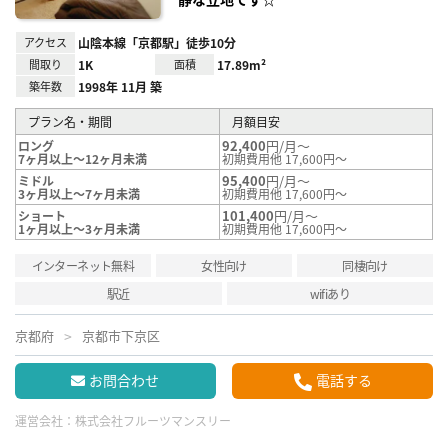
アクセス
山陰本線「京都駅」徒歩10分
間取り
1K
面積
17.89m²
築年数
1998年 11月 築
プラン名・期間
月額目安
92,400
円/月～
ロング
7ヶ月以上～12ヶ月未満
初期費用他 17,600円～
95,400
円/月～
ミドル
3ヶ月以上～7ヶ月未満
初期費用他 17,600円～
101,400
円/月～
ショート
1ヶ月以上～3ヶ月未満
初期費用他 17,600円～
インターネット無料
女性向け
同棲向け
駅近
wifiあり
京都府
京都市下京区
お問合わせ
電話する
運営会社：
株式会社フルーツマンスリー