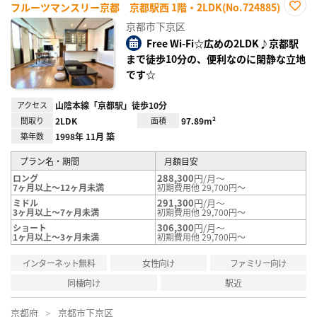
フルーツマンスリー京都 京都駅西 1階・2LDK(No.724885)
お気
京都市下京区
に入
り登
Free Wi-Fi☆広めの2LDK♪京都駅
録
まで徒歩10分の、便利なのに閑静な立地
です☆
アクセス
山陰本線「京都駅」徒歩10分
間取り
2LDK
面積
97.89m²
築年数
1998年 11月 築
プラン名・期間
月額目安
288,300
円/月～
ロング
7ヶ月以上～12ヶ月未満
初期費用他 29,700円～
291,300
円/月～
ミドル
3ヶ月以上～7ヶ月未満
初期費用他 29,700円～
306,300
円/月～
ショート
1ヶ月以上～3ヶ月未満
初期費用他 29,700円～
インターネット無料
女性向け
ファミリー向け
同棲向け
駅近
京都府
京都市下京区