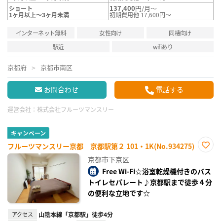
137,400
円/月～
ショート
1ヶ月以上～3ヶ月未満
初期費用他 17,600円～
インターネット無料
女性向け
同棲向け
駅近
wifiあり
京都府
京都市南区
お問合わせ
電話する
運営会社：
株式会社フルーツマンスリー
キャンペーン
フルーツマンスリー京都 京都駅第２ 101・1K(No.934275)
お気
京都市下京区
に入
り登
Free Wi-Fi☆浴室乾燥機付きのバス
録
トイレセパレート♪京都駅まで徒歩４分
の便利な立地です☆
アクセス
山陰本線「京都駅」徒歩4分