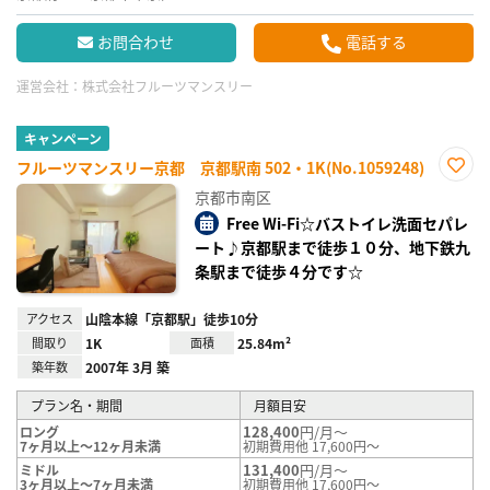
お問合わせ
電話する
運営会社：
株式会社フルーツマンスリー
キャンペーン
フルーツマンスリー京都 京都駅南 502・1K(No.1059248)
お気
京都市南区
に入
り登
Free Wi-Fi☆バストイレ洗面セパレ
録
ート♪京都駅まで徒歩１０分、地下鉄九
条駅まで徒歩４分です☆
アクセス
山陰本線「京都駅」徒歩10分
間取り
1K
面積
25.84m²
築年数
2007年 3月 築
プラン名・期間
月額目安
128,400
円/月～
ロング
7ヶ月以上～12ヶ月未満
初期費用他 17,600円～
131,400
円/月～
ミドル
3ヶ月以上～7ヶ月未満
初期費用他 17,600円～