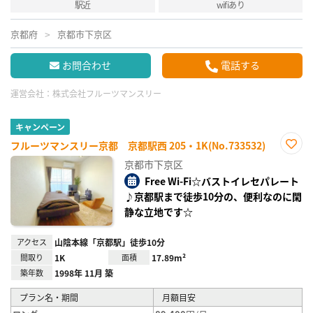
駅近
wifiあり
京都府
京都市下京区
お問合わせ
電話する
運営会社：
株式会社フルーツマンスリー
キャンペーン
フルーツマンスリー京都 京都駅西 205・1K(No.733532)
お気
京都市下京区
に入
り登
Free Wi-Fi☆バストイレセパレート
録
♪京都駅まで徒歩10分の、便利なのに閑
静な立地です☆
アクセス
山陰本線「京都駅」徒歩10分
間取り
1K
面積
17.89m²
築年数
1998年 11月 築
プラン名・期間
月額目安