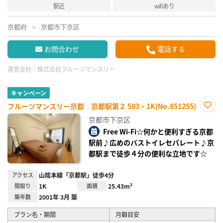
駅近
wifiあり
京都府
京都市下京区
お問合わせ
電話する
運営会社：
株式会社フルーツマンスリー
キャンペーン
フルーツマンスリー京都 京都駅第２ 503・1K(No.851255)
お気
京都市下京区
に入
り登
Free Wi-Fi☆何かと便利すぎる京都
録
駅前♪広めのバストイレセパレート♪京
都駅まで徒歩４分の便利な立地です☆
アクセス
山陰本線「京都駅」徒歩4分
間取り
1K
面積
25.43m²
築年数
2001年 3月 築
プラン名・期間
月額目安