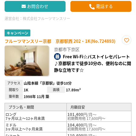
お問合わせ
電話する
運営会社：
株式会社フルーツマンスリー
キャンペーン
フルーツマンスリー京都 京都駅西 202・1K(No.724893)
お気
京都市下京区
に入
り登
Free Wi-Fi☆バストイレセパレート
録
♪京都駅まで徒歩10分の、便利なのに閑
静な立地です☆
アクセス
山陰本線「京都駅」徒歩10分
間取り
1K
面積
17.89m²
築年数
1998年 11月 築
プラン名・期間
月額目安
101,400
円/月～
ロング
7ヶ月以上～12ヶ月未満
初期費用他 17,600円～
104,400
円/月～
ミドル
3ヶ月以上～7ヶ月未満
初期費用他 17,600円～
110,400
円/月～
ショート