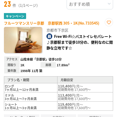
23
件（1/1ページ）
キャンペーン
フルーツマンスリー京都 京都駅西 305・1K(No.733545)
お気
京都市下京区
に入
り登
Free Wi-Fi☆バストイレセパレート
録
♪京都駅まで徒歩10分の、便利なのに閑
静な立地です☆
アクセス
山陰本線「京都駅」徒歩10分
間取り
1K
面積
17.89m²
築年数
1998年 11月 築
プラン名・期間
月額目安
110,400
円/月～
ロング
7ヶ月以上～12ヶ月未満
初期費用他 17,600円～
113,400
円/月～
ミドル
3ヶ月以上～7ヶ月未満
初期費用他 17,600円～
119,400
円/月～
ショート
1ヶ月以上～3ヶ月未満
初期費用他 17,600円～