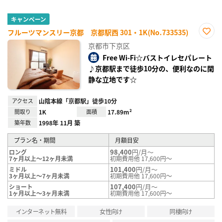
キャンペーン
フルーツマンスリー京都 京都駅西 301・1K(No.733535)
お気
京都市下京区
に入
り登
Free Wi-Fi☆バストイレセパレート
録
♪京都駅まで徒歩10分の、便利なのに閑
静な立地です☆
アクセス
山陰本線「京都駅」徒歩10分
間取り
1K
面積
17.89m²
築年数
1998年 11月 築
プラン名・期間
月額目安
98,400
円/月～
ロング
7ヶ月以上～12ヶ月未満
初期費用他 17,600円～
101,400
円/月～
ミドル
3ヶ月以上～7ヶ月未満
初期費用他 17,600円～
107,400
円/月～
ショート
1ヶ月以上～3ヶ月未満
初期費用他 17,600円～
インターネット無料
女性向け
同棲向け