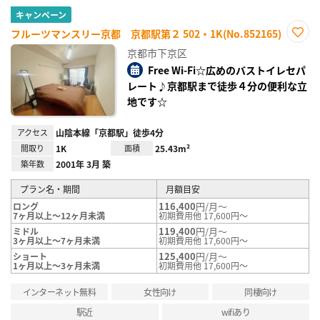
キャンペーン
フルーツマンスリー京都 京都駅第２ 502・1K(No.852165)
お気
京都市下京区
に入
り登
Free Wi-Fi☆広めのバストイレセパ
録
レート♪京都駅まで徒歩４分の便利な立
地です☆
アクセス
山陰本線「京都駅」徒歩4分
間取り
1K
面積
25.43m²
築年数
2001年 3月 築
プラン名・期間
月額目安
116,400
円/月～
ロング
7ヶ月以上～12ヶ月未満
初期費用他 17,600円～
119,400
円/月～
ミドル
3ヶ月以上～7ヶ月未満
初期費用他 17,600円～
125,400
円/月～
ショート
1ヶ月以上～3ヶ月未満
初期費用他 17,600円～
インターネット無料
女性向け
同棲向け
駅近
wifiあり