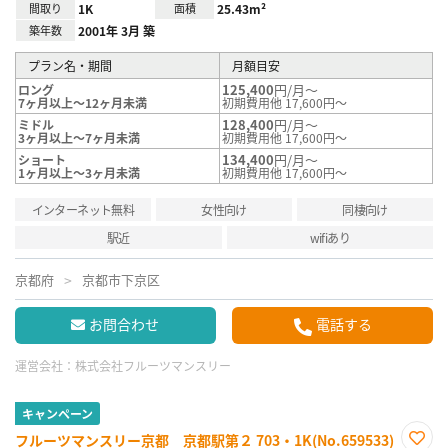
間取り
1K
面積
25.43m²
築年数
2001年 3月 築
プラン名・期間
月額目安
125,400
円/月～
ロング
7ヶ月以上～12ヶ月未満
初期費用他 17,600円～
128,400
円/月～
ミドル
3ヶ月以上～7ヶ月未満
初期費用他 17,600円～
134,400
円/月～
ショート
1ヶ月以上～3ヶ月未満
初期費用他 17,600円～
インターネット無料
女性向け
同棲向け
駅近
wifiあり
京都府
京都市下京区
お問合わせ
電話する
運営会社：
株式会社フルーツマンスリー
キャンペーン
フルーツマンスリー京都 京都駅第２ 703・1K(No.659533)