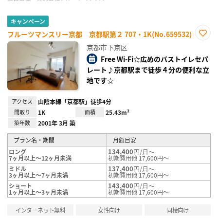
キャンペーン
フルーツマンスリー京都 京都駅第２ 707・1K(No.659532)
お気
京都市下京区
に入
り登
Free Wi-Fi☆広めのバストイレセパ
録
レート♪京都駅まで徒歩４分の便利な立
地です☆
アクセス
山陰本線「京都駅」徒歩4分
間取り
1K
面積
25.43m²
築年数
2001年 3月 築
プラン名・期間
月額目安
134,400
円/月～
ロング
7ヶ月以上～12ヶ月未満
初期費用他 17,600円～
137,400
円/月～
ミドル
3ヶ月以上～7ヶ月未満
初期費用他 17,600円～
143,400
円/月～
ショート
1ヶ月以上～3ヶ月未満
初期費用他 17,600円～
インターネット無料
女性向け
同棲向け