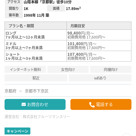
アクセス
山陰本線「京都駅」徒歩10分
間取り
1K
面積
17.89m²
築年数
1998年 11月 築
プラン名・期間
月額目安
98,400
円/月～
ロング
7ヶ月以上～12ヶ月未満
初期費用他 17,600円～
101,400
円/月～
ミドル
3ヶ月以上～7ヶ月未満
初期費用他 17,600円～
107,400
円/月～
ショート
1ヶ月以上～3ヶ月未満
初期費用他 17,600円～
インターネット無料
女性向け
同棲向け
駅近
wifiあり
京都府
京都市下京区
お問合わせ
電話する
運営会社：
株式会社フルーツマンスリー
キャンペーン