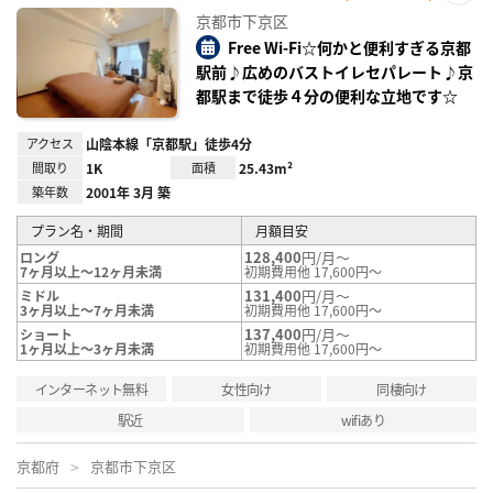
お気
京都市下京区
に入
り登
Free Wi-Fi☆何かと便利すぎる京都
録
駅前♪広めのバストイレセパレート♪京
都駅まで徒歩４分の便利な立地です☆
アクセス
山陰本線「京都駅」徒歩4分
間取り
1K
面積
25.43m²
築年数
2001年 3月 築
プラン名・期間
月額目安
128,400
円/月～
ロング
7ヶ月以上～12ヶ月未満
初期費用他 17,600円～
131,400
円/月～
ミドル
3ヶ月以上～7ヶ月未満
初期費用他 17,600円～
137,400
円/月～
ショート
1ヶ月以上～3ヶ月未満
初期費用他 17,600円～
インターネット無料
女性向け
同棲向け
駅近
wifiあり
京都府
京都市下京区