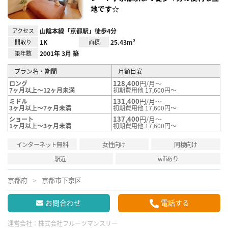
地です☆
アクセス
山陰本線「京都駅」徒歩4分
間取り
1K
面積
25.43m²
築年数
2001年 3月 築
プラン名・期間
月額目安
128,400
円/月～
ロング
7ヶ月以上～12ヶ月未満
初期費用他 17,600円～
131,400
円/月～
ミドル
3ヶ月以上～7ヶ月未満
初期費用他 17,600円～
137,400
円/月～
ショート
1ヶ月以上～3ヶ月未満
初期費用他 17,600円～
インターネット無料
女性向け
同棲向け
駅近
wifiあり
京都府
京都市下京区
お問合わせ
電話する
運営会社：
株式会社フルーツマンスリー