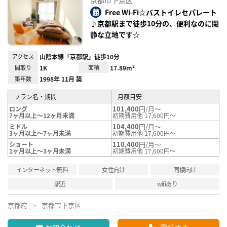
京都市下京区
に入
り登
Free Wi-Fi☆バストイレセパレート
録
♪京都駅まで徒歩10分の、便利なのに閑
静な立地です☆
アクセス
山陰本線「京都駅」徒歩10分
間取り
1K
面積
17.89m²
築年数
1998年 11月 築
プラン名・期間
月額目安
101,400
円/月～
ロング
7ヶ月以上～12ヶ月未満
初期費用他 17,600円～
104,400
円/月～
ミドル
3ヶ月以上～7ヶ月未満
初期費用他 17,600円～
110,400
円/月～
ショート
1ヶ月以上～3ヶ月未満
初期費用他 17,600円～
インターネット無料
女性向け
同棲向け
駅近
wifiあり
京都府
京都市下京区