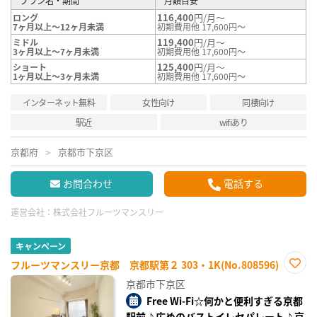
プラン名・期間
月額目安
116,400
円/月～
ロング
7ヶ月以上～12ヶ月未満
初期費用他 17,600円～
119,400
円/月～
ミドル
3ヶ月以上～7ヶ月未満
初期費用他 17,600円～
125,400
円/月～
ショート
1ヶ月以上～3ヶ月未満
初期費用他 17,600円～
インターネット無料
女性向け
同棲向け
駅近
wifiあり
京都府
京都市下京区
お問合わせ
電話する
運営会社：
株式会社フルーツマンスリー
キャンペーン
フルーツマンスリー京都 京都駅第２ 303・1K(No.808596)
お気
京都市下京区
に入
り登
Free Wi-Fi☆何かと便利すぎる京都
録
駅前♪広めのバストイレセパレート♪京