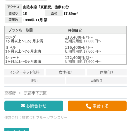
アクセス
山陰本線「京都駅」徒歩10分
間取り
1K
面積
17.89m²
築年数
1998年 11月 築
プラン名・期間
月額目安
113,400
円/月～
ロング
7ヶ月以上～12ヶ月未満
初期費用他 17,600円～
116,400
円/月～
ミドル
3ヶ月以上～7ヶ月未満
初期費用他 17,600円～
122,400
円/月～
ショート
1ヶ月以上～3ヶ月未満
初期費用他 17,600円～
インターネット無料
女性向け
同棲向け
駅近
wifiあり
京都府
京都市下京区
お問合わせ
電話する
運営会社：
株式会社フルーツマンスリー