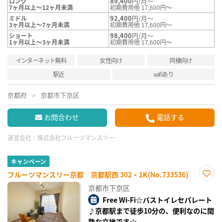
89,400
円/月～
ロング
7ヶ月以上～12ヶ月未満
初期費用他 17,600円～
92,400
円/月～
ミドル
3ヶ月以上～7ヶ月未満
初期費用他 17,600円～
98,400
円/月～
ショート
1ヶ月以上～3ヶ月未満
初期費用他 17,600円～
インターネット無料
女性向け
同棲向け
駅近
wifiあり
京都府
京都市下京区
お問合わせ
電話する
運営会社：
株式会社フルーツマンスリー
キャンペーン
フルーツマンスリー京都 京都駅西 302・1K(No.733536)
お気
京都市下京区
に入
り登
Free Wi-Fi☆バストイレセパレート
録
♪京都駅まで徒歩10分の、便利なのに閑
静な立地です☆