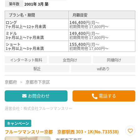
築年数
2001年 3月 築
プラン名・期間
月額目安
146,400
円/月～
ロング
7ヶ月以上～12ヶ月未満
初期費用他 17,600円～
149,400
円/月～
ミドル
3ヶ月以上～7ヶ月未満
初期費用他 17,600円～
155,400
円/月～
ショート
1ヶ月以上～3ヶ月未満
初期費用他 17,600円～
インターネット無料
女性向け
同棲向け
駅近
wifiあり
京都府
京都市下京区
お問合わせ
電話する
運営会社：
株式会社フルーツマンスリー
キャンペーン
フルーツマンスリー京都 京都駅西 303・1K(No.733538)
お気