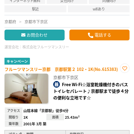
インターネット無料
女性向け
同棲向け
駅近
wifiあり
京都府
京都市下京区
お問合わせ
電話する
運営会社：
株式会社フルーツマンスリー
キャンペーン
フルーツマンスリー京都 京都駅第２ 102・1K(No.615383)
お気
京都市下京区
に入
り登
Free Wi-Fi☆浴室乾燥機付きのバス
録
トイレセパレート♪京都駅まで徒歩４分
の便利な立地です☆
アクセス
山陰本線「京都駅」徒歩4分
間取り
1K
面積
25.43m²
築年数
2001年 3月 築