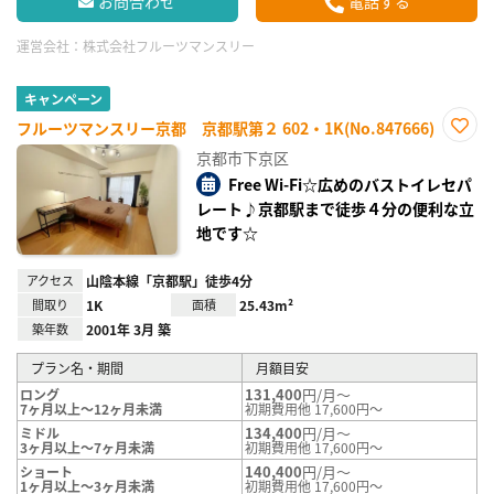
お問合わせ
電話する
運営会社：
株式会社フルーツマンスリー
キャンペーン
フルーツマンスリー京都 京都駅第２ 602・1K(No.847666)
お気
京都市下京区
に入
り登
Free Wi-Fi☆広めのバストイレセパ
録
レート♪京都駅まで徒歩４分の便利な立
地です☆
アクセス
山陰本線「京都駅」徒歩4分
間取り
1K
面積
25.43m²
築年数
2001年 3月 築
プラン名・期間
月額目安
131,400
円/月～
ロング
7ヶ月以上～12ヶ月未満
初期費用他 17,600円～
134,400
円/月～
ミドル
3ヶ月以上～7ヶ月未満
初期費用他 17,600円～
140,400
円/月～
ショート
1ヶ月以上～3ヶ月未満
初期費用他 17,600円～