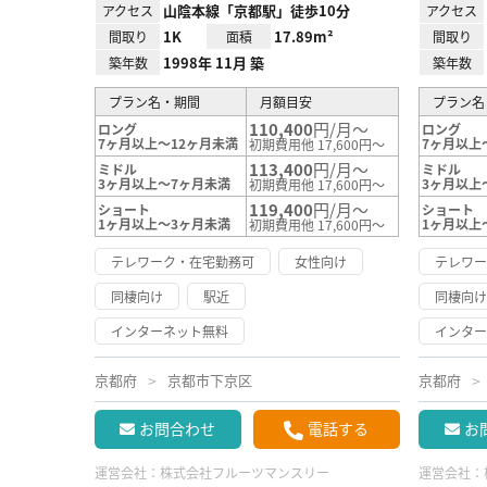
山陰本線「京都駅」徒歩10分
アクセス
アクセス
1K
17.89m²
間取り
面積
間取り
1998年 11月 築
築年数
築年数
プラン名・期間
月額目安
プラン名
110,400
円/月～
ロング
ロング
7ヶ月以上～12ヶ月未満
7ヶ月以上
初期費用他 17,600円～
113,400
円/月～
ミドル
ミドル
3ヶ月以上～7ヶ月未満
3ヶ月以上
初期費用他 17,600円～
119,400
円/月～
ショート
ショート
1ヶ月以上～3ヶ月未満
1ヶ月以上
初期費用他 17,600円～
テレワーク・在宅勤務可
女性向け
テレワ
同棲向け
駅近
同棲向
インターネット無料
インタ
京都府
京都市下京区
京都府
お問合わせ
電話する
お
運営会社：
株式会社フルーツマンスリー
運営会社：