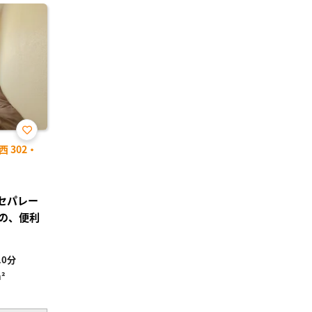
お気
 302・
に入
り登
録
レセパレー
の、便利
0分
²