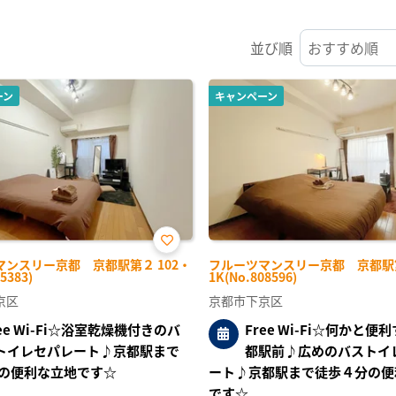
並び順
ーン
キャンペーン
お気
マンスリー京都 京都駅第２ 102・
フルーツマンスリー京都 京都駅第
に入
5383)
1K(No.808596)
り登
録
京区
京都市下京区
ree Wi-Fi☆浴室乾燥機付きのバ
Free Wi-Fi☆何かと便
トイレセパレート♪京都駅まで
都駅前♪広めのバストイ
の便利な立地です☆
ート♪京都駅まで徒歩４分の便
です☆