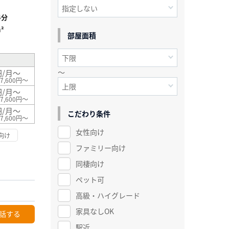
4分
²
部屋面積
～
円/月～
7,600円～
円/月～
7,600円～
円/月～
こだわり条件
7,600円～
女性向け
向け
ファミリー向け
同棲向け
ペット可
高級・ハイグレード
家具なしOK
話する
駅近