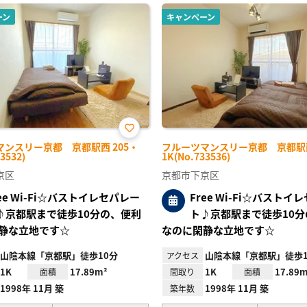
ーン
キャンペーン
お気
マンスリー京都 京都駅西 205・
フルーツマンスリー京都 京都駅西
に入
3532)
1K(No.733536)
り登
録
京区
京都市下京区
ree Wi-Fi☆バストイレセパレー
Free Wi-Fi☆バストイ
♪京都駅まで徒歩10分の、便利
ト♪京都駅まで徒歩10分
静な立地です☆
なのに閑静な立地です☆
山陰本線「京都駅」徒歩10分
山陰本線「京都駅」徒歩1
アクセス
1K
17.89m²
1K
17.89m
面積
間取り
面積
1998年 11月 築
1998年 11月 築
築年数