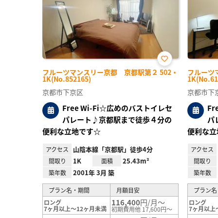
お気
フルーツマンスリー京都 京都駅第２ 502・
フルーツ
に入
1K(No.852165)
1K(No.61
り登
録
京都市下京区
京都市下
Free Wi-Fi☆広めのバストイレセ
F
パレート♪京都駅まで徒歩４分の
パ
便利な立地です☆
便利な立
山陰本線「京都駅」徒歩4分
アクセス
アクセス
1K
25.43m²
間取り
面積
間取り
2001年 3月 築
築年数
築年数
プラン名・期間
月額目安
プラン名
116,400
円/月～
ロング
ロング
7ヶ月以上～12ヶ月未満
7ヶ月以上
初期費用他 17,600円～