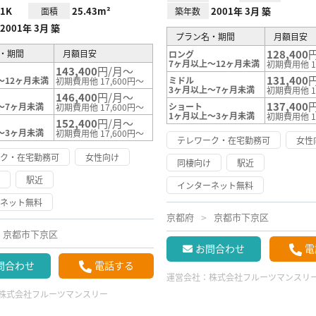
1K
25.43m²
2001年 3月 築
面積
築年数
2001年 3月 築
プラン名・期間
月額目安
128,400
・期間
月額目安
ロング
7ヶ月以上～12ヶ月未満
初期費用他 1
143,400
円/月～
131,400
～12ヶ月未満
ミドル
初期費用他 17,600円～
3ヶ月以上～7ヶ月未満
初期費用他 1
146,400
円/月～
137,400
～7ヶ月未満
ショート
初期費用他 17,600円～
1ヶ月以上～3ヶ月未満
初期費用他 1
152,400
円/月～
～3ヶ月未満
初期費用他 17,600円～
テレワーク・在宅勤務可
女性
ーク・在宅勤務可
女性向け
同棲向け
駅近
け
駅近
インターネット無料
ーネット無料
京都府
京都市下京区
京都市下京区
お問合わせ
電
問合わせ
電話する
運営会社：
株式会社フルーツマンスリ
株式会社フルーツマンスリー