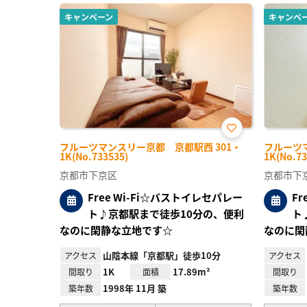
キャンペーン
キャンペ
お気
フルーツマンスリー京都 京都駅西 301・
フルーツ
に入
1K(No.733535)
1K(No.73
り登
録
京都市下京区
京都市下
Free Wi-Fi☆バストイレセパレー
F
ト♪京都駅まで徒歩10分の、便利
ト
なのに閑静な立地です☆
なのに閑
山陰本線「京都駅」徒歩10分
アクセス
アクセス
1K
17.89m²
間取り
面積
間取り
1998年 11月 築
築年数
築年数