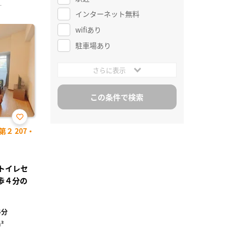
ー
インターネット無料
wifiあり
駐車場あり
さらに表示
お気
２ 207・
に入
り登
録
ストイレセ
歩４分の
4分
²