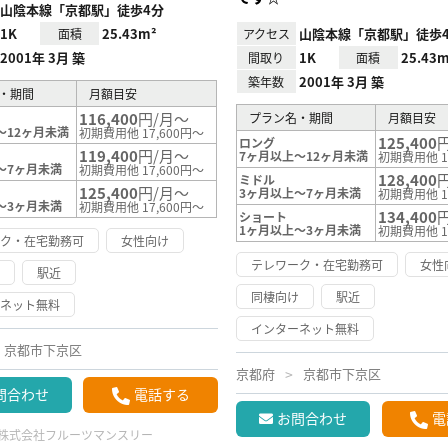
山陰本線「京都駅」徒歩4分
1K
25.43m²
山陰本線「京都駅」徒歩
面積
アクセス
2001年 3月 築
1K
25.43m
間取り
面積
2001年 3月 築
築年数
・期間
月額目安
116,400
円/月～
プラン名・期間
月額目安
～12ヶ月未満
初期費用他 17,600円～
125,400
ロング
119,400
円/月～
7ヶ月以上～12ヶ月未満
初期費用他 1
～7ヶ月未満
初期費用他 17,600円～
128,400
ミドル
125,400
円/月～
3ヶ月以上～7ヶ月未満
初期費用他 1
～3ヶ月未満
初期費用他 17,600円～
134,400
ショート
1ヶ月以上～3ヶ月未満
初期費用他 1
ーク・在宅勤務可
女性向け
テレワーク・在宅勤務可
女性
け
駅近
同棲向け
駅近
ーネット無料
インターネット無料
京都市下京区
京都府
京都市下京区
問合わせ
電話する
お問合わせ
電
株式会社フルーツマンスリー