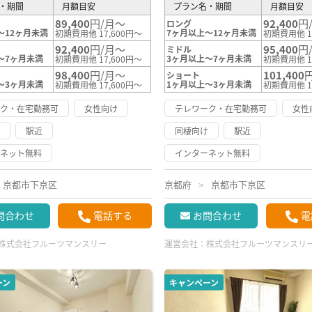
・期間
月額目安
プラン名・期間
月額目安
89,400
円/月～
92,400
円
ロング
～12ヶ月未満
7ヶ月以上～12ヶ月未満
初期費用他 17,600円～
初期費用他 1
92,400
円/月～
95,400
円
ミドル
～7ヶ月未満
3ヶ月以上～7ヶ月未満
初期費用他 17,600円～
初期費用他 1
98,400
円/月～
101,400
ショート
～3ヶ月未満
1ヶ月以上～3ヶ月未満
初期費用他 17,600円～
初期費用他 1
ーク・在宅勤務可
女性向け
テレワーク・在宅勤務可
女性
け
駅近
同棲向け
駅近
ーネット無料
インターネット無料
京都市下京区
京都府
京都市下京区
問合わせ
電話する
お問合わせ
電
株式会社フルーツマンスリー
運営会社：
株式会社フルーツマンスリ
ーン
キャンペーン