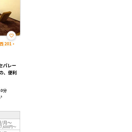
お気
 201・
に入
り登
録
レセパレー
の、便利
0分
²
円/月～
7,600円～