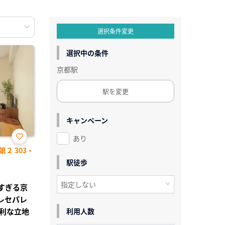
選択条件変更
選択中の条件
京都駅
駅を変更
キャンペーン
あり
お気
２ 303・
に入
り登
駅徒歩
録
利すぎる京
レセパレ
利な立地
利用人数