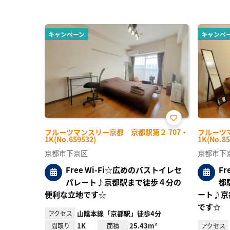
キャンペーン
キャンペ
お気
フルーツマンスリー京都 京都駅第２ 707・
フルーツ
に入
1K(No.659532)
1K(No.85
り登
録
京都市下京区
京都市下
Free Wi-Fi☆広めのバストイレセ
F
パレート♪京都駅まで徒歩４分の
都
便利な立地です☆
ート♪京
です☆
山陰本線「京都駅」徒歩4分
アクセス
1K
25.43m²
間取り
面積
アクセス