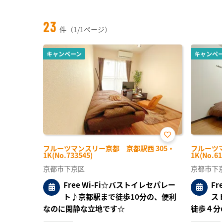
23
件（1/1ページ）
キャンペーン
キャンペ
お気
フルーツマンスリー京都 京都駅西 305・
フルーツ
に入
1K(No.733545)
1K(No.61
り登
録
京都市下京区
京都市下
Free Wi-Fi☆バストイレセパレー
F
ト♪京都駅まで徒歩10分の、便利
ス
なのに閑静な立地です☆
徒歩４分