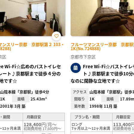
お気
マンスリー京都 京都駅第２ 103・
フルーツマンスリー京都 京都駅西
に入
8288)
1K(No.724888)
り登
録
京区
京都市下京区
ree Wi-Fi☆広めのバストイレセ
Free Wi-Fi☆バストイ
レート♪京都駅まで徒歩４分の
ト♪京都駅まで徒歩10分
地です☆
なのに閑静な立地です☆
山陰本線「京都駅」徒歩4分
山陰本線「京都駅」徒歩1
アクセス
1K
25.43m²
1K
17.89m
面積
間取り
面積
2001年 3月 築
1998年 11月 築
築年数
・期間
月額目安
プラン名・期間
月額目安
128,400
円/月～
113,400
ロング
～12ヶ月未満
7ヶ月以上～12ヶ月未満
初期費用他 17,600円～
初期費用他 1