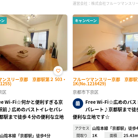
運営会社：
株式会社フルーツマンスリ
ーン
キャンペーン
お気
マンスリー京都 京都駅第２ 503・
フルーツマンスリー京都 京都駅第
に入
1255)
1K(No.1216429)
り登
録
京区
京都市下京区
ree Wi-Fi☆何かと便利すぎる京
Free Wi-Fi☆広めのバ
駅前♪広めのバストイレセパレ
パレート♪京都駅まで徒
都駅まで徒歩４分の便利な立地
便利な立地です☆
山陰本線「京都駅」徒歩
アクセス
山陰本線「京都駅」徒歩4分
1K
25.43m
間取り
面積