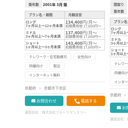
2001年 3月 築
築年数
間取り
築年数
プラン名・期間
月額目安
134,400
円/月～
プラン名
ロング
7ヶ月以上～12ヶ月未満
初期費用他 17,600円～
ロング
137,400
円/月～
ミドル
7ヶ月以上
3ヶ月以上～7ヶ月未満
初期費用他 17,600円～
ミドル
143,400
円/月～
ショート
3ヶ月以上
1ヶ月以上～3ヶ月未満
初期費用他 17,600円～
ショート
1ヶ月以上
テレワーク・在宅勤務可
女性向け
テレワ
同棲向け
駅近
同棲向
インターネット無料
インタ
京都府
京都市下京区
京都府
お問合わせ
電話する
お
運営会社：
株式会社フルーツマンスリー
運営会社：