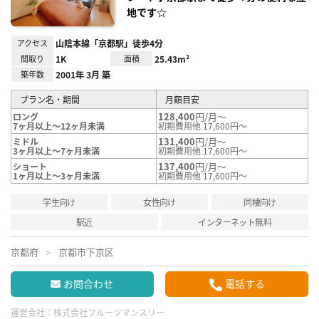
地です☆
アクセス
山陰本線「京都駅」徒歩4分
間取り
1K
面積
25.43m²
築年数
2001年 3月 築
プラン名・期間
月額目安
128,400
円/月～
ロング
7ヶ月以上～12ヶ月未満
初期費用他 17,600円～
131,400
円/月～
ミドル
3ヶ月以上～7ヶ月未満
初期費用他 17,600円～
137,400
円/月～
ショート
1ヶ月以上～3ヶ月未満
初期費用他 17,600円～
学生向け
女性向け
同棲向け
駅近
インターネット無料
京都府
京都市下京区
お問合わせ
電話する
運営会社：
株式会社フルーツマンスリー