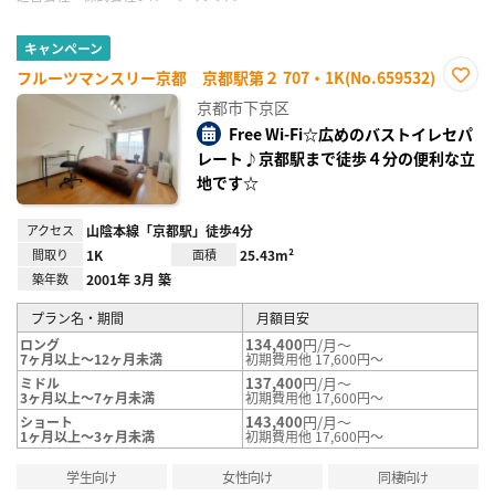
キャンペーン
フルーツマンスリー京都 京都駅第２ 707・1K(No.659532)
お気
京都市下京区
に入
り登
Free Wi-Fi☆広めのバストイレセパ
録
レート♪京都駅まで徒歩４分の便利な立
地です☆
アクセス
山陰本線「京都駅」徒歩4分
間取り
1K
面積
25.43m²
築年数
2001年 3月 築
プラン名・期間
月額目安
134,400
円/月～
ロング
7ヶ月以上～12ヶ月未満
初期費用他 17,600円～
137,400
円/月～
ミドル
3ヶ月以上～7ヶ月未満
初期費用他 17,600円～
143,400
円/月～
ショート
1ヶ月以上～3ヶ月未満
初期費用他 17,600円～
学生向け
女性向け
同棲向け