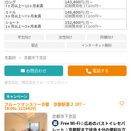
143,400
円/月～
ロング
7ヶ月以上～12ヶ月未満
初期費用他 17,600円～
146,400
円/月～
ミドル
3ヶ月以上～7ヶ月未満
初期費用他 17,600円～
152,400
円/月～
ショート
1ヶ月以上～3ヶ月未満
初期費用他 17,600円～
学生向け
女性向け
同棲向け
駅近
インターネット無料
京都府
京都市下京区
お問合わせ
電話する
運営会社：
株式会社フルーツマンスリー
キャンペーン
フルーツマンスリー京都 京都駅第２ 207・
1K(No.1216429)
お気
に入
京都市下京区
り登
録
Free Wi-Fi☆広めのバストイレセパ
レート♪京都駅まで徒歩４分の便利な立