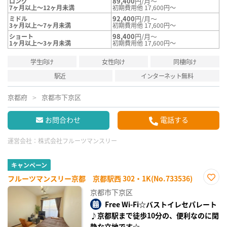
89,400
円/月～
ロング
7ヶ月以上～12ヶ月未満
初期費用他 17,600円～
92,400
円/月～
ミドル
3ヶ月以上～7ヶ月未満
初期費用他 17,600円～
98,400
円/月～
ショート
1ヶ月以上～3ヶ月未満
初期費用他 17,600円～
学生向け
女性向け
同棲向け
駅近
インターネット無料
京都府
京都市下京区
お問合わせ
電話する
運営会社：
株式会社フルーツマンスリー
キャンペーン
フルーツマンスリー京都 京都駅西 302・1K(No.733536)
お気
京都市下京区
に入
り登
Free Wi-Fi☆バストイレセパレート
録
♪京都駅まで徒歩10分の、便利なのに閑
静な立地です☆