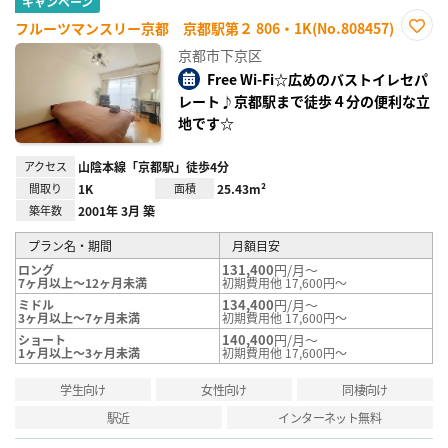
キャンペーン
フルーツマンスリー京都 京都駅第２ 806・1K(No.808457)
お気
京都市下京区
に入
り登
Free Wi-Fi☆広めのバストイレセパ
録
レート♪京都駅まで徒歩４分の便利な立
地です☆
アクセス
山陰本線「京都駅」徒歩4分
間取り
1K
面積
25.43m²
築年数
2001年 3月 築
プラン名・期間
月額目安
131,400
円/月～
ロング
7ヶ月以上～12ヶ月未満
初期費用他 17,600円～
134,400
円/月～
ミドル
3ヶ月以上～7ヶ月未満
初期費用他 17,600円～
140,400
円/月～
ショート
1ヶ月以上～3ヶ月未満
初期費用他 17,600円～
学生向け
女性向け
同棲向け
駅近
インターネット無料