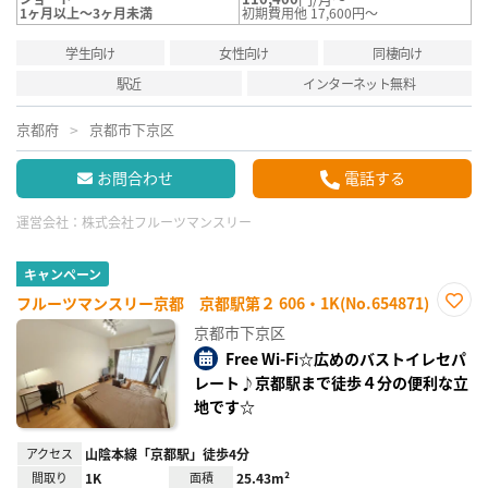
1ヶ月以上～3ヶ月未満
初期費用他 17,600円～
学生向け
女性向け
同棲向け
駅近
インターネット無料
京都府
京都市下京区
お問合わせ
電話する
運営会社：
株式会社フルーツマンスリー
キャンペーン
フルーツマンスリー京都 京都駅第２ 606・1K(No.654871)
お気
京都市下京区
に入
り登
Free Wi-Fi☆広めのバストイレセパ
録
レート♪京都駅まで徒歩４分の便利な立
地です☆
アクセス
山陰本線「京都駅」徒歩4分
間取り
1K
面積
25.43m²