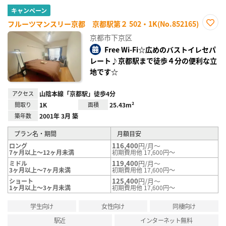
キャンペーン
フルーツマンスリー京都 京都駅第２ 502・1K(No.852165)
お気
京都市下京区
に入
り登
Free Wi-Fi☆広めのバストイレセパ
録
レート♪京都駅まで徒歩４分の便利な立
地です☆
アクセス
山陰本線「京都駅」徒歩4分
間取り
1K
面積
25.43m²
築年数
2001年 3月 築
プラン名・期間
月額目安
116,400
円/月～
ロング
7ヶ月以上～12ヶ月未満
初期費用他 17,600円～
119,400
円/月～
ミドル
3ヶ月以上～7ヶ月未満
初期費用他 17,600円～
125,400
円/月～
ショート
1ヶ月以上～3ヶ月未満
初期費用他 17,600円～
学生向け
女性向け
同棲向け
駅近
インターネット無料