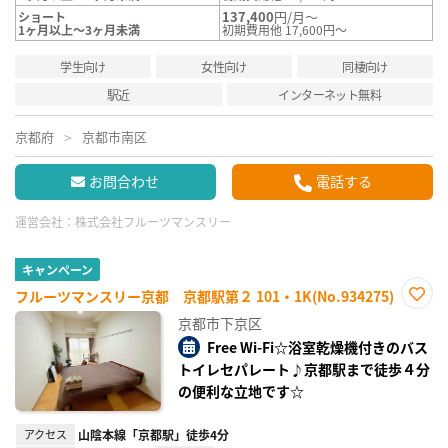
137,400
円/月～
ショート
1ヶ月以上～3ヶ月未満
初期費用他 17,600円～
学生向け
女性向け
同棲向け
駅近
インターネット無料
京都府
京都市南区
お問合わせ
電話する
運営会社：
株式会社フルーツマンスリー
キャンペーン
フルーツマンスリー京都 京都駅第２ 101・1K(No.934275)
お気
京都市下京区
に入
り登
Free Wi-Fi☆浴室乾燥機付きのバス
録
トイレセパレート♪京都駅まで徒歩４分
の便利な立地です☆
アクセス
山陰本線「京都駅」徒歩4分