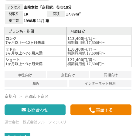
アクセス
山陰本線「京都駅」徒歩10分
間取り
1K
面積
17.89m²
築年数
1998年 11月 築
プラン名・期間
月額目安
113,400
円/月～
ロング
7ヶ月以上～12ヶ月未満
初期費用他 17,600円～
116,400
円/月～
ミドル
3ヶ月以上～7ヶ月未満
初期費用他 17,600円～
122,400
円/月～
ショート
1ヶ月以上～3ヶ月未満
初期費用他 17,600円～
学生向け
女性向け
同棲向け
駅近
インターネット無料
京都府
京都市下京区
お問合わせ
電話する
運営会社：
株式会社フルーツマンスリー