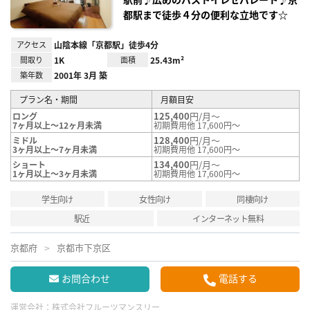
都駅まで徒歩４分の便利な立地です☆
アクセス
山陰本線「京都駅」徒歩4分
間取り
1K
面積
25.43m²
築年数
2001年 3月 築
プラン名・期間
月額目安
125,400
円/月～
ロング
7ヶ月以上～12ヶ月未満
初期費用他 17,600円～
128,400
円/月～
ミドル
3ヶ月以上～7ヶ月未満
初期費用他 17,600円～
134,400
円/月～
ショート
1ヶ月以上～3ヶ月未満
初期費用他 17,600円～
学生向け
女性向け
同棲向け
駅近
インターネット無料
京都府
京都市下京区
お問合わせ
電話する
運営会社：
株式会社フルーツマンスリー