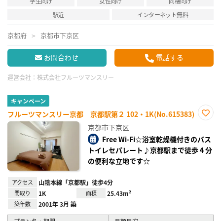
学生向け
女性向け
同棲向け
駅近
インターネット無料
京都府
京都市下京区
お問合わせ
電話する
運営会社：
株式会社フルーツマンスリー
キャンペーン
フルーツマンスリー京都 京都駅第２ 102・1K(No.615383)
お気
京都市下京区
に入
り登
Free Wi-Fi☆浴室乾燥機付きのバス
録
トイレセパレート♪京都駅まで徒歩４分
の便利な立地です☆
アクセス
山陰本線「京都駅」徒歩4分
間取り
1K
面積
25.43m²
築年数
2001年 3月 築