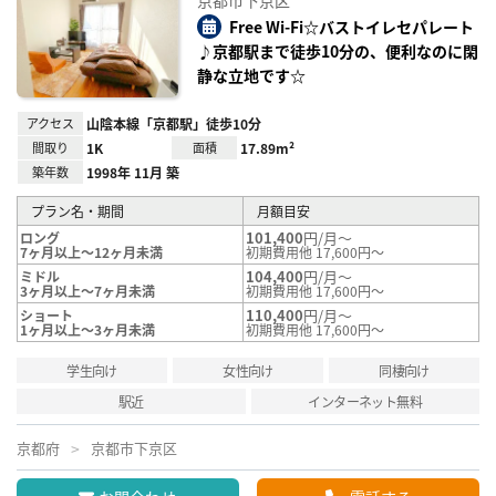
京都市下京区
に入
り登
Free Wi-Fi☆バストイレセパレート
録
♪京都駅まで徒歩10分の、便利なのに閑
静な立地です☆
アクセス
山陰本線「京都駅」徒歩10分
間取り
1K
面積
17.89m²
築年数
1998年 11月 築
プラン名・期間
月額目安
101,400
円/月～
ロング
7ヶ月以上～12ヶ月未満
初期費用他 17,600円～
104,400
円/月～
ミドル
3ヶ月以上～7ヶ月未満
初期費用他 17,600円～
110,400
円/月～
ショート
1ヶ月以上～3ヶ月未満
初期費用他 17,600円～
学生向け
女性向け
同棲向け
駅近
インターネット無料
京都府
京都市下京区