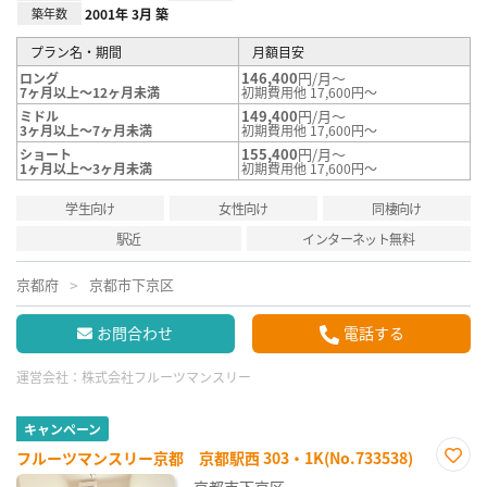
築年数
2001年 3月 築
プラン名・期間
月額目安
146,400
円/月～
ロング
7ヶ月以上～12ヶ月未満
初期費用他 17,600円～
149,400
円/月～
ミドル
3ヶ月以上～7ヶ月未満
初期費用他 17,600円～
155,400
円/月～
ショート
1ヶ月以上～3ヶ月未満
初期費用他 17,600円～
学生向け
女性向け
同棲向け
駅近
インターネット無料
京都府
京都市下京区
お問合わせ
電話する
運営会社：
株式会社フルーツマンスリー
キャンペーン
フルーツマンスリー京都 京都駅西 303・1K(No.733538)
お気