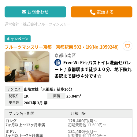
お問合わせ
電話する
運営会社：
株式会社フルーツマンスリー
キャンペーン
フルーツマンスリー京都 京都駅南 502・1K(No.1059248)
お気
京都市南区
に入
り登
Free Wi-Fi☆バストイレ洗面セパレ
録
ート♪京都駅まで徒歩１０分、地下鉄九
条駅まで徒歩４分です☆
アクセス
山陰本線「京都駅」徒歩10分
間取り
1K
面積
25.84m²
築年数
2007年 3月 築
プラン名・期間
月額目安
128,400
円/月～
ロング
7ヶ月以上～12ヶ月未満
初期費用他 17,600円～
131,400
円/月～
ミドル
3ヶ月以上～7ヶ月未満
初期費用他 17,600円～