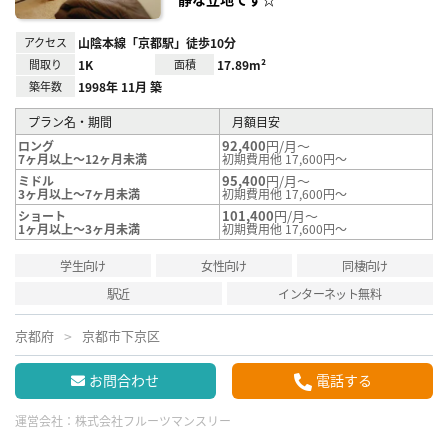
アクセス
山陰本線「京都駅」徒歩10分
間取り
1K
面積
17.89m²
築年数
1998年 11月 築
プラン名・期間
月額目安
92,400
円/月～
ロング
7ヶ月以上～12ヶ月未満
初期費用他 17,600円～
95,400
円/月～
ミドル
3ヶ月以上～7ヶ月未満
初期費用他 17,600円～
101,400
円/月～
ショート
1ヶ月以上～3ヶ月未満
初期費用他 17,600円～
学生向け
女性向け
同棲向け
駅近
インターネット無料
京都府
京都市下京区
お問合わせ
電話する
運営会社：
株式会社フルーツマンスリー