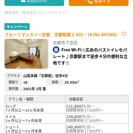
お問合わせ
電話する
運営会社：
株式会社フルーツマンスリー
キャンペーン
フルーツマンスリー京都 京都駅第２ 602・1K(No.847666)
お気
京都市下京区
に入
り登
Free Wi-Fi☆広めのバストイレセパ
録
レート♪京都駅まで徒歩４分の便利な立
地です☆
アクセス
山陰本線「京都駅」徒歩4分
間取り
1K
面積
25.43m²
築年数
2001年 3月 築
プラン名・期間
月額目安
131,400
円/月～
ロング
7ヶ月以上～12ヶ月未満
初期費用他 17,600円～
134,400
円/月～
ミドル
3ヶ月以上～7ヶ月未満
初期費用他 17,600円～
140,400
円/月～
ショート
1ヶ月以上～3ヶ月未満
初期費用他 17,600円～