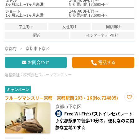
140,400
円/月～
ミドル
3ヶ月以上～7ヶ月未満
初期費用他 17,600円～
146,400
円/月～
ショート
1ヶ月以上～3ヶ月未満
初期費用他 17,600円～
学生向け
女性向け
同棲向け
駅近
インターネット無料
京都府
京都市下京区
お問合わせ
電話する
運営会社：
株式会社フルーツマンスリー
キャンペーン
フルーツマンスリー京都 京都駅西 203・1K(No.724895)
お気
京都市下京区
に入
り登
Free Wi-Fi☆バストイレセパレート
録
♪京都駅まで徒歩10分の、便利なのに閑
静な立地です☆