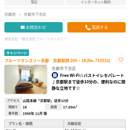
駅近
インターネット無料
京都府
京都市下京区
お問合わせ
電話する
運営会社：
株式会社フルーツマンスリー
キャンペーン
フルーツマンスリー京都 京都駅西 205・1K(No.733532)
お気
京都市下京区
に入
り登
Free Wi-Fi☆バストイレセパレート
録
♪京都駅まで徒歩10分の、便利なのに閑
静な立地です☆
アクセス
山陰本線「京都駅」徒歩10分
間取り
1K
面積
17.89m²
築年数
1998年 11月 築
プラン名・期間
月額目安