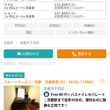
131,400
円/月～
ミドル
3ヶ月以上～7ヶ月未満
初期費用他 17,600円～
137,400
円/月～
ショート
1ヶ月以上～3ヶ月未満
初期費用他 17,600円～
学生向け
女性向け
同棲向け
駅近
インターネット無料
京都府
京都市下京区
お問合わせ
電話する
運営会社：
株式会社フルーツマンスリー
キャンペーン
フルーツマンスリー京都 京都駅西 201・1K(No.724888)
お気
京都市下京区
に入
り登
Free Wi-Fi☆バストイレセパレート
録
♪京都駅まで徒歩10分の、便利なのに閑
静な立地です☆