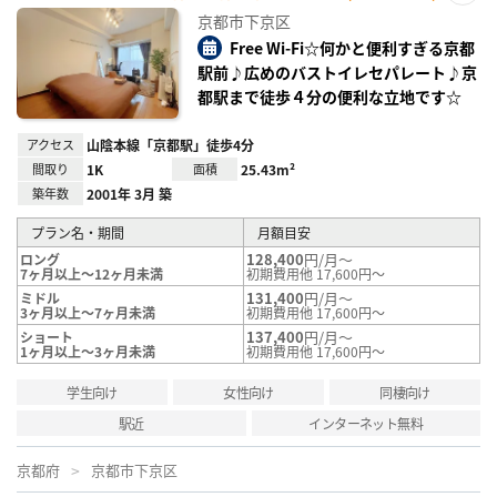
お気
京都市下京区
に入
り登
Free Wi-Fi☆何かと便利すぎる京都
録
駅前♪広めのバストイレセパレート♪京
都駅まで徒歩４分の便利な立地です☆
アクセス
山陰本線「京都駅」徒歩4分
間取り
1K
面積
25.43m²
築年数
2001年 3月 築
プラン名・期間
月額目安
128,400
円/月～
ロング
7ヶ月以上～12ヶ月未満
初期費用他 17,600円～
131,400
円/月～
ミドル
3ヶ月以上～7ヶ月未満
初期費用他 17,600円～
137,400
円/月～
ショート
1ヶ月以上～3ヶ月未満
初期費用他 17,600円～
学生向け
女性向け
同棲向け
駅近
インターネット無料
京都府
京都市下京区