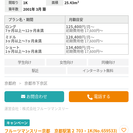
間取り
1K
面積
25.43m²
築年数
2001年 3月 築
プラン名・期間
月額目安
125,400
円/月～
ロング
7ヶ月以上～12ヶ月未満
初期費用他 17,600円～
128,400
円/月～
ミドル
3ヶ月以上～7ヶ月未満
初期費用他 17,600円～
134,400
円/月～
ショート
1ヶ月以上～3ヶ月未満
初期費用他 17,600円～
学生向け
女性向け
同棲向け
駅近
インターネット無料
京都府
京都市下京区
お問合わせ
電話する
運営会社：
株式会社フルーツマンスリー
キャンペーン
フルーツマンスリー京都 京都駅第２ 703・1K(No.659533)