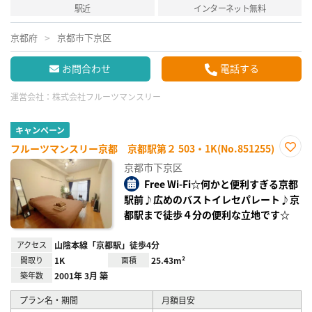
駅近
インターネット無料
京都府
京都市下京区
お問合わせ
電話する
運営会社：
株式会社フルーツマンスリー
キャンペーン
フルーツマンスリー京都 京都駅第２ 503・1K(No.851255)
お気
京都市下京区
に入
り登
Free Wi-Fi☆何かと便利すぎる京都
録
駅前♪広めのバストイレセパレート♪京
都駅まで徒歩４分の便利な立地です☆
アクセス
山陰本線「京都駅」徒歩4分
間取り
1K
面積
25.43m²
築年数
2001年 3月 築
プラン名・期間
月額目安