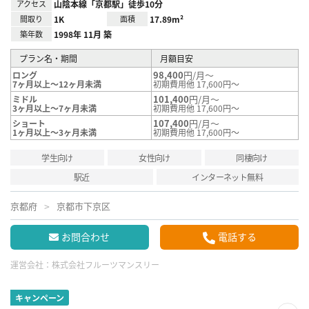
アクセス
山陰本線「京都駅」徒歩10分
間取り
1K
面積
17.89m²
築年数
1998年 11月 築
プラン名・期間
月額目安
98,400
円/月～
ロング
7ヶ月以上～12ヶ月未満
初期費用他 17,600円～
101,400
円/月～
ミドル
3ヶ月以上～7ヶ月未満
初期費用他 17,600円～
107,400
円/月～
ショート
1ヶ月以上～3ヶ月未満
初期費用他 17,600円～
学生向け
女性向け
同棲向け
駅近
インターネット無料
京都府
京都市下京区
お問合わせ
電話する
運営会社：
株式会社フルーツマンスリー
キャンペーン