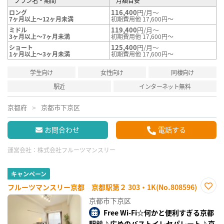
プラン名・期間
月額目安
116,400
円/月～
ロング
7ヶ月以上～12ヶ月未満
初期費用他 17,600円～
119,400
円/月～
ミドル
3ヶ月以上～7ヶ月未満
初期費用他 17,600円～
125,400
円/月～
ショート
1ヶ月以上～3ヶ月未満
初期費用他 17,600円～
学生向け
女性向け
同棲向け
駅近
インターネット無料
京都府
京都市下京区
お問合わせ
電話する
運営会社：
株式会社フルーツマンスリー
キャンペーン
フルーツマンスリー京都 京都駅第２ 303・1K(No.808596)
お気
京都市下京区
に入
り登
Free Wi-Fi☆何かと便利すぎる京都
録
駅前♪広めのバストイレセパレート♪京