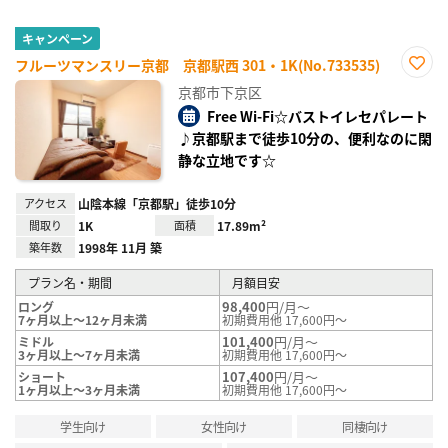
キャンペーン
フルーツマンスリー京都 京都駅西 301・1K(No.733535)
お気
京都市下京区
に入
り登
Free Wi-Fi☆バストイレセパレート
録
♪京都駅まで徒歩10分の、便利なのに閑
静な立地です☆
アクセス
山陰本線「京都駅」徒歩10分
間取り
1K
面積
17.89m²
築年数
1998年 11月 築
プラン名・期間
月額目安
98,400
円/月～
ロング
7ヶ月以上～12ヶ月未満
初期費用他 17,600円～
101,400
円/月～
ミドル
3ヶ月以上～7ヶ月未満
初期費用他 17,600円～
107,400
円/月～
ショート
1ヶ月以上～3ヶ月未満
初期費用他 17,600円～
学生向け
女性向け
同棲向け