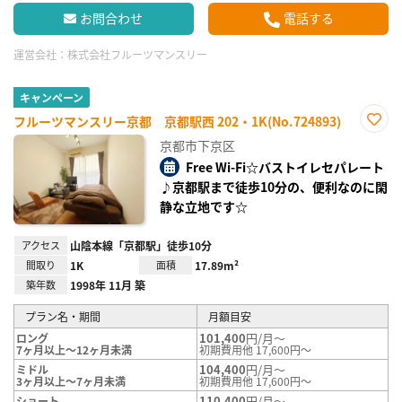
お問合わせ
電話する
運営会社：
株式会社フルーツマンスリー
キャンペーン
フルーツマンスリー京都 京都駅西 202・1K(No.724893)
お気
京都市下京区
に入
り登
Free Wi-Fi☆バストイレセパレート
録
♪京都駅まで徒歩10分の、便利なのに閑
静な立地です☆
アクセス
山陰本線「京都駅」徒歩10分
間取り
1K
面積
17.89m²
築年数
1998年 11月 築
プラン名・期間
月額目安
101,400
円/月～
ロング
7ヶ月以上～12ヶ月未満
初期費用他 17,600円～
104,400
円/月～
ミドル
3ヶ月以上～7ヶ月未満
初期費用他 17,600円～
110,400
円/月～
ショート