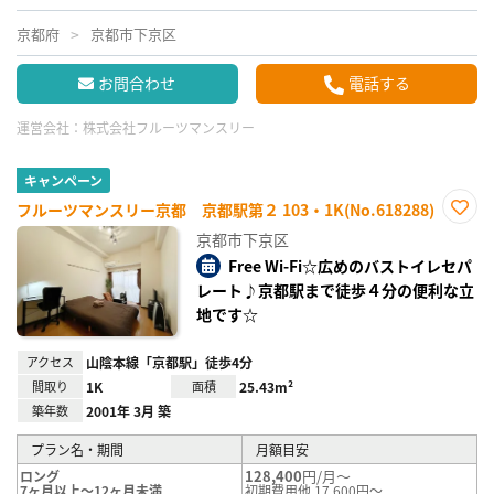
京都府
京都市下京区
お問合わせ
電話する
運営会社：
株式会社フルーツマンスリー
キャンペーン
フルーツマンスリー京都 京都駅第２ 103・1K(No.618288)
お気
京都市下京区
に入
り登
Free Wi-Fi☆広めのバストイレセパ
録
レート♪京都駅まで徒歩４分の便利な立
地です☆
アクセス
山陰本線「京都駅」徒歩4分
間取り
1K
面積
25.43m²
築年数
2001年 3月 築
プラン名・期間
月額目安
128,400
円/月～
ロング
7ヶ月以上～12ヶ月未満
初期費用他 17,600円～