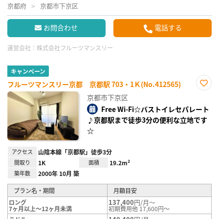
京都府
京都市下京区
お問合わせ
電話する
運営会社：
株式会社フルーツマンスリー
キャンペーン
フルーツマンスリー京都 京都駅 703・1Ｋ(No.412565)
お気
京都市下京区
に入
り登
Free Wi-Fi☆バストイレセパレート
録
♪京都駅まで徒歩3分の便利な立地です
☆
アクセス
山陰本線「京都駅」徒歩3分
間取り
1K
面積
19.2m²
築年数
2000年 10月 築
プラン名・期間
月額目安
137,400
円/月～
ロング
7ヶ月以上～12ヶ月未満
初期費用他 17,600円～