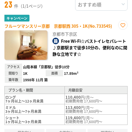
23
件（1/1ページ）
キャンペーン
フルーツマンスリー京都 京都駅西 305・1K(No.733545)
お気
京都市下京区
に入
り登
Free Wi-Fi☆バストイレセパレート
録
♪京都駅まで徒歩10分の、便利なのに閑
静な立地です☆
アクセス
山陰本線「京都駅」徒歩10分
間取り
1K
面積
17.89m²
築年数
1998年 11月 築
プラン名・期間
月額目安
110,400
円/月～
ロング
7ヶ月以上～12ヶ月未満
初期費用他 17,600円～
113,400
円/月～
ミドル
3ヶ月以上～7ヶ月未満
初期費用他 17,600円～
119,400
円/月～
ショート
1ヶ月以上～3ヶ月未満
初期費用他 17,600円～