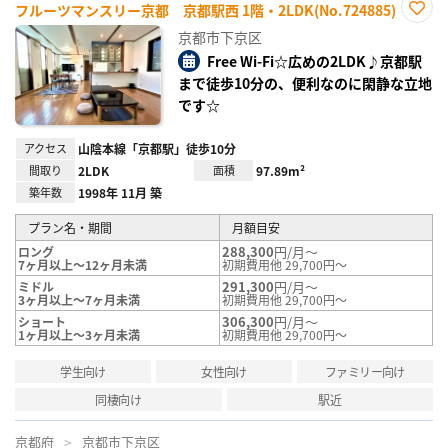
フルーツマンスリー京都 京都駅西 1階・2LDK(No.724885)
お気
京都市下京区
に入
り登
Free Wi-Fi☆広めの2LDK♪京都駅
録
まで徒歩10分の、便利なのに閑静な立地
です☆
アクセス
山陰本線「京都駅」徒歩10分
間取り
2LDK
面積
97.89m²
築年数
1998年 11月 築
プラン名・期間
月額目安
288,300
円/月～
ロング
7ヶ月以上～12ヶ月未満
初期費用他 29,700円～
291,300
円/月～
ミドル
3ヶ月以上～7ヶ月未満
初期費用他 29,700円～
306,300
円/月～
ショート
1ヶ月以上～3ヶ月未満
初期費用他 29,700円～
学生向け
女性向け
ファミリー向け
同棲向け
駅近
京都府
京都市下京区