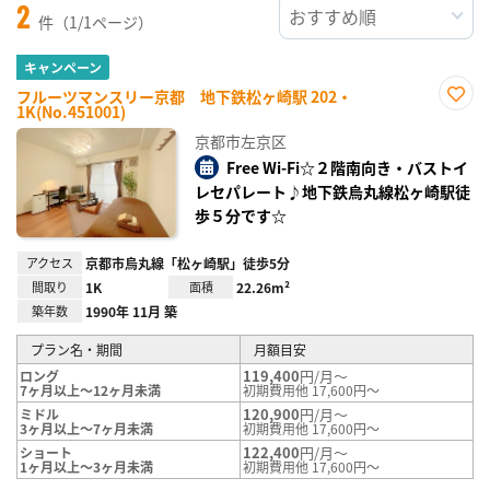
2
件（1/1ページ）
キャンペーン
フルーツマンスリー京都 地下鉄松ヶ崎駅 202・
1K(No.451001)
お気
に入
京都市左京区
り登
録
Free Wi-Fi☆２階南向き・バストイ
レセパレート♪地下鉄烏丸線松ヶ崎駅徒
歩５分です☆
アクセス
京都市烏丸線「松ヶ崎駅」徒歩5分
間取り
1K
面積
22.26m²
築年数
1990年 11月 築
プラン名・期間
月額目安
119,400
円/月～
ロング
7ヶ月以上～12ヶ月未満
初期費用他 17,600円～
120,900
円/月～
ミドル
3ヶ月以上～7ヶ月未満
初期費用他 17,600円～
122,400
円/月～
ショート
1ヶ月以上～3ヶ月未満
初期費用他 17,600円～