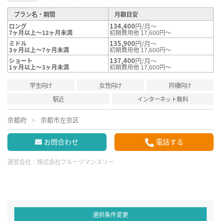
プラン名・期間
月額目安
134,400
円/月～
ロング
7ヶ月以上～12ヶ月未満
初期費用他 17,600円～
135,900
円/月～
ミドル
3ヶ月以上～7ヶ月未満
初期費用他 17,600円～
137,400
円/月～
ショート
1ヶ月以上～3ヶ月未満
初期費用他 17,600円～
学生向け
女性向け
同棲向け
駅近
インターネット無料
京都府
京都市左京区
お問合わせ
電話する
運営会社：
株式会社フルーツマンスリー
選択条件変更