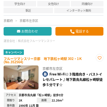
学生向け
女性向け
同棲向け
駅近
インターネット無料
京都府
京都市左京区
お問合わせ
電話する
運営会社：
株式会社フルーツマンスリー
キャンペーン
フルーツマンスリー京都 地下鉄松ヶ崎駅 302・1Ｋ
(No.352564)
お気
に入
京都市左京区
り登
録
Free Wi-Fi☆３階南向き・バストイ
レセパレート♪地下鉄烏丸線松ヶ崎駅徒
歩５分です☆
アクセス
京都市烏丸線「松ヶ崎駅」徒歩5分
間取り
1K
面積
22.26m²
築年数
1990年 11月 築