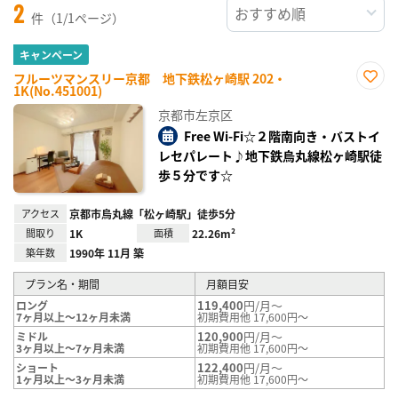
2
件（1/1ページ）
キャンペーン
フルーツマンスリー京都 地下鉄松ヶ崎駅 202・
1K(No.451001)
お気
に入
京都市左京区
り登
録
Free Wi-Fi☆２階南向き・バストイ
レセパレート♪地下鉄烏丸線松ヶ崎駅徒
歩５分です☆
アクセス
京都市烏丸線「松ヶ崎駅」徒歩5分
間取り
1K
面積
22.26m²
築年数
1990年 11月 築
プラン名・期間
月額目安
119,400
円/月～
ロング
7ヶ月以上～12ヶ月未満
初期費用他 17,600円～
120,900
円/月～
ミドル
3ヶ月以上～7ヶ月未満
初期費用他 17,600円～
122,400
円/月～
ショート
1ヶ月以上～3ヶ月未満
初期費用他 17,600円～