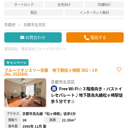
オートロック
女性向け
同棲向け
駅近
インターネット無料
京都府
京都市左京区
お問合わせ
電話する
運営会社：
株式会社フルーツマンスリー
キャンペーン
フルーツマンスリー京都 地下鉄松ヶ崎駅 302・1Ｋ
(No.352564)
お気
に入
京都市左京区
り登
録
Free Wi-Fi☆３階南向き・バストイ
レセパレート♪地下鉄烏丸線松ヶ崎駅徒
歩５分です☆
アクセス
京都市烏丸線「松ヶ崎駅」徒歩5分
間取り
1K
面積
22.26m²
築年数
1990年 11月 築