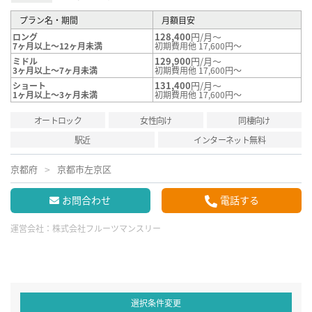
プラン名・期間
月額目安
128,400
円/月～
ロング
7ヶ月以上～12ヶ月未満
初期費用他 17,600円～
129,900
円/月～
ミドル
3ヶ月以上～7ヶ月未満
初期費用他 17,600円～
131,400
円/月～
ショート
1ヶ月以上～3ヶ月未満
初期費用他 17,600円～
オートロック
女性向け
同棲向け
駅近
インターネット無料
京都府
京都市左京区
お問合わせ
電話する
運営会社：
株式会社フルーツマンスリー
選択条件変更