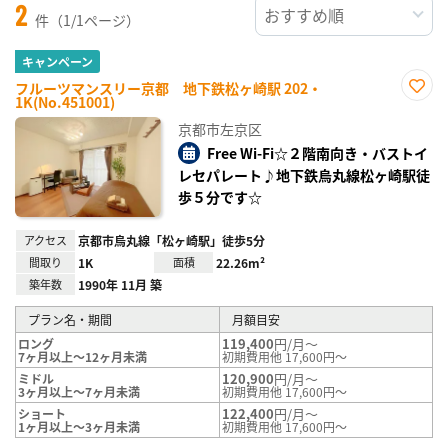
2
件（1/1ページ）
キャンペーン
フルーツマンスリー京都 地下鉄松ヶ崎駅 202・
1K(No.451001)
お気
に入
京都市左京区
り登
録
Free Wi-Fi☆２階南向き・バストイ
レセパレート♪地下鉄烏丸線松ヶ崎駅徒
歩５分です☆
アクセス
京都市烏丸線「松ヶ崎駅」徒歩5分
間取り
1K
面積
22.26m²
築年数
1990年 11月 築
プラン名・期間
月額目安
119,400
円/月～
ロング
7ヶ月以上～12ヶ月未満
初期費用他 17,600円～
120,900
円/月～
ミドル
3ヶ月以上～7ヶ月未満
初期費用他 17,600円～
122,400
円/月～
ショート
1ヶ月以上～3ヶ月未満
初期費用他 17,600円～