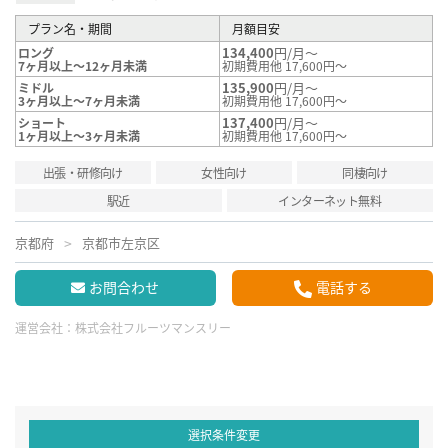
プラン名・期間
月額目安
134,400
円/月～
ロング
7ヶ月以上～12ヶ月未満
初期費用他 17,600円～
135,900
円/月～
ミドル
3ヶ月以上～7ヶ月未満
初期費用他 17,600円～
137,400
円/月～
ショート
1ヶ月以上～3ヶ月未満
初期費用他 17,600円～
出張・研修向け
女性向け
同棲向け
駅近
インターネット無料
京都府
京都市左京区
お問合わせ
電話する
運営会社：
株式会社フルーツマンスリー
選択条件変更