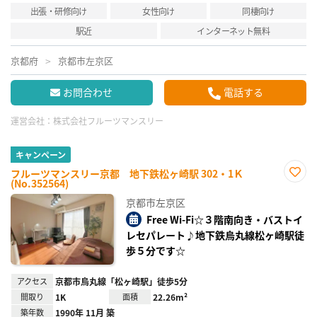
出張・研修向け
女性向け
同棲向け
駅近
インターネット無料
京都府
京都市左京区
お問合わせ
電話する
運営会社：
株式会社フルーツマンスリー
キャンペーン
フルーツマンスリー京都 地下鉄松ヶ崎駅 302・1Ｋ
(No.352564)
お気
に入
京都市左京区
り登
録
Free Wi-Fi☆３階南向き・バストイ
レセパレート♪地下鉄烏丸線松ヶ崎駅徒
歩５分です☆
アクセス
京都市烏丸線「松ヶ崎駅」徒歩5分
間取り
1K
面積
22.26m²
築年数
1990年 11月 築