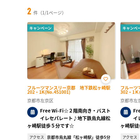
2
件（1/1ページ）
キャンペーン
キャンペ
お気
フルーツマンスリー京都 地下鉄松ヶ崎駅
フルーツ
に入
202・1K(No.451001)
302・1Ｋ(
り登
録
京都市左京区
京都市左
Free Wi-Fi☆２階南向き・バスト
F
イレセパレート♪地下鉄烏丸線松
イ
ヶ崎駅徒歩５分です☆
ヶ崎駅徒
京都市烏丸線「松ヶ崎駅」徒歩5分
アクセス
アクセス