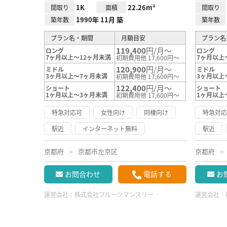
1K
22.26m²
間取り
面積
間取り
1990年 11月 築
築年数
築年数
プラン名・期間
月額目安
プラン名
119,400
円/月～
ロング
ロング
7ヶ月以上～12ヶ月未満
7ヶ月以上
初期費用他 17,600円～
120,900
円/月～
ミドル
ミドル
3ヶ月以上～7ヶ月未満
3ヶ月以上
初期費用他 17,600円～
122,400
円/月～
ショート
ショート
1ヶ月以上～3ヶ月未満
1ヶ月以上
初期費用他 17,600円～
特急対応可
女性向け
同棲向け
特急対
駅近
インターネット無料
駅近
京都府
京都市左京区
京都府
お問合わせ
電話する
お
運営会社：
株式会社フルーツマンスリー
運営会社：