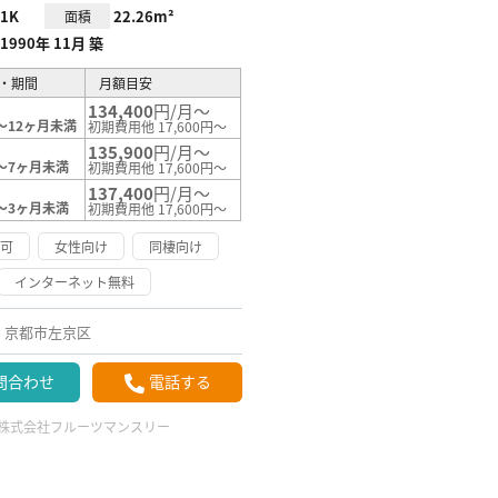
1K
22.26m²
面積
1990年 11月 築
・期間
月額目安
134,400
円/月～
～12ヶ月未満
初期費用他 17,600円～
135,900
円/月～
～7ヶ月未満
初期費用他 17,600円～
137,400
円/月～
～3ヶ月未満
初期費用他 17,600円～
応可
女性向け
同棲向け
インターネット無料
京都市左京区
問合わせ
電話する
株式会社フルーツマンスリー