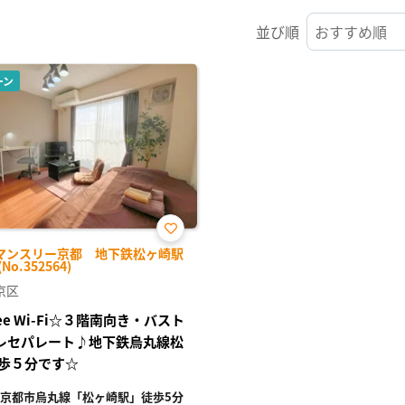
並び順
ーン
お気
マンスリー京都 地下鉄松ヶ崎駅
に入
No.352564)
り登
録
京区
ree Wi-Fi☆３階南向き・バスト
レセパレート♪地下鉄烏丸線松
歩５分です☆
京都市烏丸線「松ヶ崎駅」徒歩5分