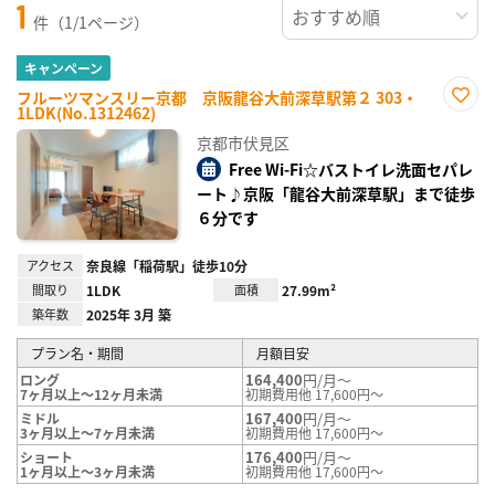
1
件（1/1ページ）
キャンペーン
フルーツマンスリー京都 京阪龍谷大前深草駅第２ 303・
1LDK(No.1312462)
お気
に入
京都市伏見区
り登
録
Free Wi-Fi☆バストイレ洗面セパレ
ート♪京阪「龍谷大前深草駅」まで徒歩
６分です
アクセス
奈良線「稲荷駅」徒歩10分
間取り
1LDK
面積
27.99m²
築年数
2025年 3月 築
プラン名・期間
月額目安
164,400
円/月～
ロング
7ヶ月以上～12ヶ月未満
初期費用他 17,600円～
167,400
円/月～
ミドル
3ヶ月以上～7ヶ月未満
初期費用他 17,600円～
176,400
円/月～
ショート
1ヶ月以上～3ヶ月未満
初期費用他 17,600円～