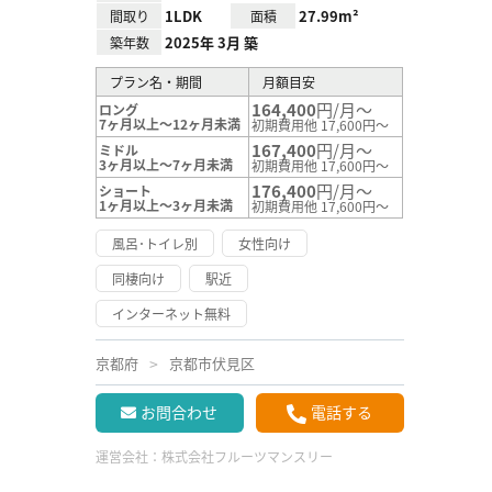
1LDK
27.99m²
間取り
面積
2025年 3月 築
築年数
プラン名・期間
月額目安
164,400
円/月～
ロング
7ヶ月以上～12ヶ月未満
初期費用他 17,600円～
167,400
円/月～
ミドル
3ヶ月以上～7ヶ月未満
初期費用他 17,600円～
176,400
円/月～
ショート
1ヶ月以上～3ヶ月未満
初期費用他 17,600円～
風呂･トイレ別
女性向け
同棲向け
駅近
インターネット無料
京都府
京都市伏見区
お問合わせ
電話する
運営会社：
株式会社フルーツマンスリー