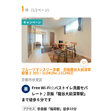
1
件（1/1ページ）
キャンペーン
お気
フルーツマンスリー京都 京阪龍谷大前深草
に入
駅第２ 303・1LDK(No.1312462)
り登
録
京都市伏見区
Free Wi-Fi☆バストイレ洗面セパ
レート♪京阪「龍谷大前深草駅」
まで徒歩６分です
奈良線「稲荷駅」徒歩10分
アクセス