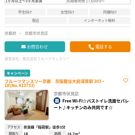
1ヶ月以上～3ヶ月未満
初期費用他 17,600円～
学生向け
女性向け
同棲向け
駅近
インターネット無料
京都府
京都市伏見区
お問合わせ
電話する
運営会社：
株式会社フルーツマンスリー
キャンペーン
フルーツマンスリー京都 京阪龍谷大前深草駅 203・
1R(No.433733)
お気
に入
京都市伏見区
り登
録
Free Wi-Fi☆バストイレ洗面セパレ
ート♪キッチンのみ共同です☆
アクセス
奈良線「稲荷駅」徒歩3分
間取り
1R
面積
16.7m²