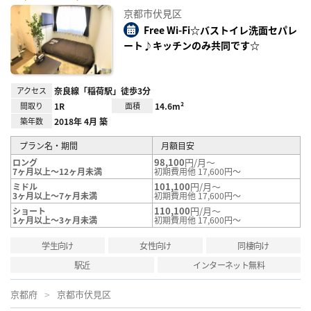
に入
京都市伏見区
り登
録
Free Wi-Fi☆バストイレ洗面セパレ
ート♪キッチンのみ共同です☆
アクセス
奈良線「稲荷駅」徒歩3分
間取り
1R
面積
14.6m²
築年数
2018年 4月 築
プラン名・期間
月額目安
98,100
円/月～
ロング
7ヶ月以上～12ヶ月未満
初期費用他 17,600円～
101,100
円/月～
ミドル
3ヶ月以上～7ヶ月未満
初期費用他 17,600円～
110,100
円/月～
ショート
1ヶ月以上～3ヶ月未満
初期費用他 17,600円～
学生向け
女性向け
同棲向け
駅近
インターネット無料
京都府
京都市伏見区