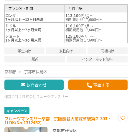
プラン名・期間
月額目安
113,100
円/月～
ロング
7ヶ月以上～12ヶ月未満
初期費用他 17,600円～
116,100
円/月～
ミドル
3ヶ月以上～7ヶ月未満
初期費用他 17,600円～
125,100
円/月～
ショート
1ヶ月以上～3ヶ月未満
初期費用他 17,600円～
学生向け
女性向け
同棲向け
駅近
インターネット無料
京都府
京都市伏見区
お問合わせ
電話する
運営会社：
株式会社フルーツマンスリー
キャンペーン
フルーツマンスリー京都 京阪龍谷大前深草駅第２ 303・
1LDK(No.1312462)
お気
に入
京都市伏見区