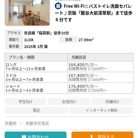
り登
録
Free Wi-Fi☆バストイレ洗面セパレ
ート♪京阪「龍谷大前深草駅」まで徒歩
６分です
アクセス
奈良線「稲荷駅」徒歩10分
間取り
1LDK
面積
27.99m²
築年数
2025年 3月 築
プラン名・期間
月額目安
164,400
円/月～
ロング
7ヶ月以上～12ヶ月未満
初期費用他 17,600円～
167,400
円/月～
ミドル
3ヶ月以上～7ヶ月未満
初期費用他 17,600円～
176,400
円/月～
ショート
1ヶ月以上～3ヶ月未満
初期費用他 17,600円～
学生向け
女性向け
同棲向け
駅近
インターネット無料
京都府
京都市伏見区
お問合わせ
電話する