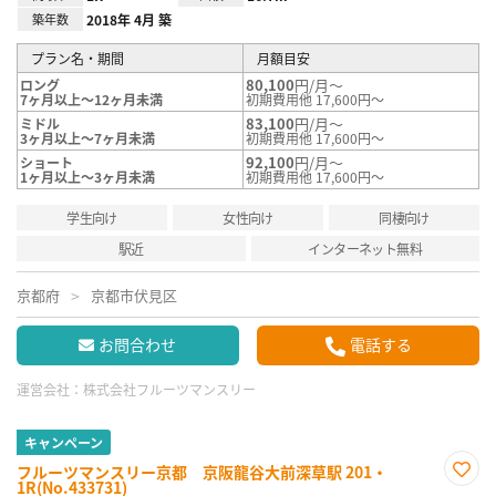
築年数
2018年 4月 築
プラン名・期間
月額目安
80,100
円/月～
ロング
7ヶ月以上～12ヶ月未満
初期費用他 17,600円～
83,100
円/月～
ミドル
3ヶ月以上～7ヶ月未満
初期費用他 17,600円～
92,100
円/月～
ショート
1ヶ月以上～3ヶ月未満
初期費用他 17,600円～
学生向け
女性向け
同棲向け
駅近
インターネット無料
京都府
京都市伏見区
お問合わせ
電話する
運営会社：
株式会社フルーツマンスリー
キャンペーン
フルーツマンスリー京都 京阪龍谷大前深草駅 201・
1R(No.433731)
お気