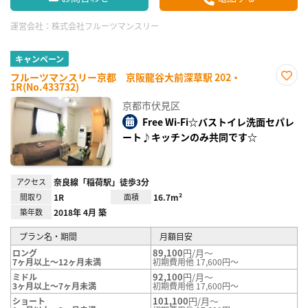
運営会社：
株式会社フルーツマンスリー
キャンペーン
フルーツマンスリー京都 京阪龍谷大前深草駅 202・
1R(No.433732)
お気
に入
京都市伏見区
り登
録
Free Wi-Fi☆バストイレ洗面セパレ
ート♪キッチンのみ共同です☆
アクセス
奈良線「稲荷駅」徒歩3分
間取り
1R
面積
16.7m²
築年数
2018年 4月 築
プラン名・期間
月額目安
89,100
円/月～
ロング
7ヶ月以上～12ヶ月未満
初期費用他 17,600円～
92,100
円/月～
ミドル
3ヶ月以上～7ヶ月未満
初期費用他 17,600円～
101,100
円/月～
ショート