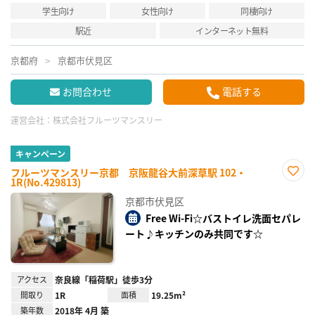
学生向け
女性向け
同棲向け
駅近
インターネット無料
京都府
京都市伏見区
お問合わせ
電話する
運営会社：
株式会社フルーツマンスリー
キャンペーン
フルーツマンスリー京都 京阪龍谷大前深草駅 102・
1R(No.429813)
お気
に入
京都市伏見区
り登
録
Free Wi-Fi☆バストイレ洗面セパレ
ート♪キッチンのみ共同です☆
アクセス
奈良線「稲荷駅」徒歩3分
間取り
1R
面積
19.25m²
築年数
2018年 4月 築