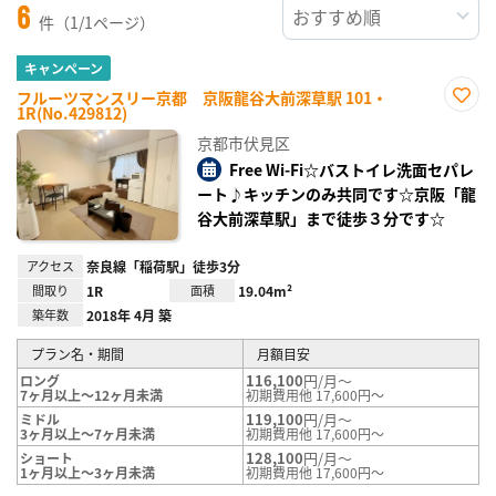
6
件（1/1ページ）
キャンペーン
フルーツマンスリー京都 京阪龍谷大前深草駅 101・
1R(No.429812)
お気
に入
京都市伏見区
り登
録
Free Wi-Fi☆バストイレ洗面セパレ
ート♪キッチンのみ共同です☆京阪「龍
谷大前深草駅」まで徒歩３分です☆
アクセス
奈良線「稲荷駅」徒歩3分
間取り
1R
面積
19.04m²
築年数
2018年 4月 築
プラン名・期間
月額目安
116,100
円/月～
ロング
7ヶ月以上～12ヶ月未満
初期費用他 17,600円～
119,100
円/月～
ミドル
3ヶ月以上～7ヶ月未満
初期費用他 17,600円～
128,100
円/月～
ショート
1ヶ月以上～3ヶ月未満
初期費用他 17,600円～