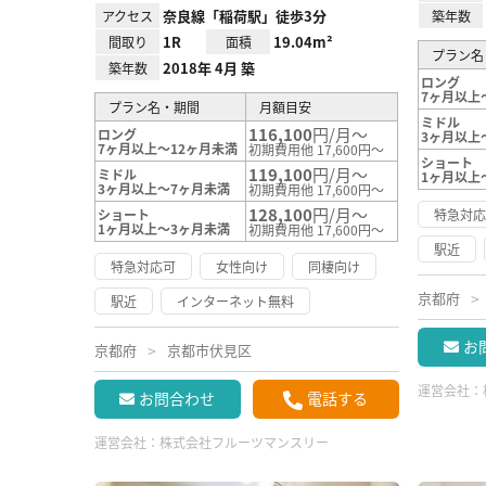
奈良線「稲荷駅」徒歩3分
アクセス
築年数
1R
19.04m²
間取り
面積
プラン名
2018年 4月 築
築年数
ロング
7ヶ月以上
プラン名・期間
月額目安
ミドル
116,100
円/月～
ロング
3ヶ月以上
7ヶ月以上～12ヶ月未満
初期費用他 17,600円～
ショート
119,100
円/月～
ミドル
1ヶ月以上
3ヶ月以上～7ヶ月未満
初期費用他 17,600円～
128,100
円/月～
ショート
特急対
1ヶ月以上～3ヶ月未満
初期費用他 17,600円～
駅近
特急対応可
女性向け
同棲向け
京都府
駅近
インターネット無料
お
京都府
京都市伏見区
運営会社：
お問合わせ
電話する
運営会社：
株式会社フルーツマンスリー