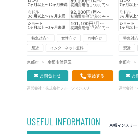
89,100
円/月～
ロング
ロング
7ヶ月以上～12ヶ月未満
7ヶ月以上
初期費用他 17,600円～
92,100
円/月～
ミドル
ミドル
3ヶ月以上～7ヶ月未満
3ヶ月以上
初期費用他 17,600円～
101,100
円/月～
ショート
ショート
1ヶ月以上～3ヶ月未満
1ヶ月以上
初期費用他 17,600円～
特急対応可
女性向け
同棲向け
特急対
駅近
インターネット無料
駅近
京都府
京都市伏見区
京都府
お問合わせ
電話する
お
運営会社：
株式会社フルーツマンスリー
運営会社：
USEFUL INFORMATION
京都マンスリー