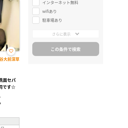
インターネット無料
wifiあり
駐車場あり
さらに表示
お気
谷大前深草
に入
り登
録
レ洗面セパ
同です☆
分
²