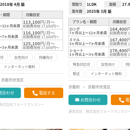
2018年 4月 築
1LDK
27.
間取り
面積
2025年 3月 築
築年数
・期間
月額目安
113,100
円/月～
プラン名・期間
月額目安
～12ヶ月未満
初期費用他 17,600円～
164,400
ロング
116,100
円/月～
7ヶ月以上～12ヶ月未満
初期費用他 1
～7ヶ月未満
初期費用他 17,600円～
167,400
ミドル
125,100
円/月～
3ヶ月以上～7ヶ月未満
初期費用他 1
～3ヶ月未満
初期費用他 17,600円～
176,400
ショート
1ヶ月以上～3ヶ月未満
初期費用他 1
応可
女性向け
同棲向け
特急対応可
女性向け
同
インターネット無料
駅近
インターネット無料
京都市伏見区
京都府
京都市伏見区
問合わせ
電話する
お問合わせ
電
株式会社フルーツマンスリー
運営会社：
株式会社フルーツマンスリ