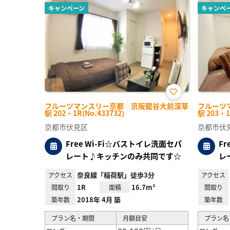
キャンペーン
キャンペ
お気
フルーツマンスリー京都 京阪龍谷大前深草
フルーツ
に入
駅 202・1R(No.433732)
駅 203・1
り登
録
京都市伏見区
京都市伏
Free Wi-Fi☆バストイレ洗面セパ
F
レート♪キッチンのみ共同です☆
レ
奈良線「稲荷駅」徒歩3分
アクセス
アクセス
1R
16.7m²
間取り
面積
間取り
2018年 4月 築
築年数
築年数
プラン名・期間
月額目安
プラン名