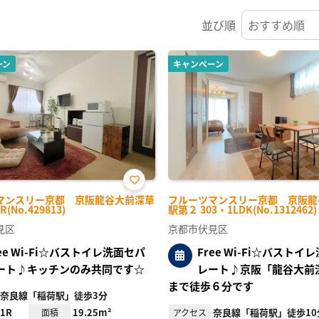
並び順
ーン
キャンペーン
お気
マンスリー京都 京阪龍谷大前深草
フルーツマンスリー京都 京阪龍
に入
R(No.429813)
駅第２ 303・1LDK(No.1312462)
り登
録
見区
京都市伏見区
ree Wi-Fi☆バストイレ洗面セパ
Free Wi-Fi☆バストイ
ート♪キッチンのみ共同です☆
レート♪京阪「龍谷大前
まで徒歩６分です
奈良線「稲荷駅」徒歩3分
1R
19.25m²
奈良線「稲荷駅」徒歩10
面積
アクセス