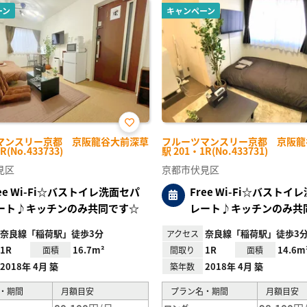
ーン
キャンペーン
お気
マンスリー京都 京阪龍谷大前深草
フルーツマンスリー京都 京阪龍
に入
R(No.433733)
駅 201・1R(No.433731)
り登
録
見区
京都市伏見区
ree Wi-Fi☆バストイレ洗面セパ
Free Wi-Fi☆バストイ
ート♪キッチンのみ共同です☆
レート♪キッチンのみ共
奈良線「稲荷駅」徒歩3分
奈良線「稲荷駅」徒歩3
アクセス
1R
16.7m²
1R
14.6m
面積
間取り
面積
2018年 4月 築
2018年 4月 築
築年数
・期間
月額目安
プラン名・期間
月額目安