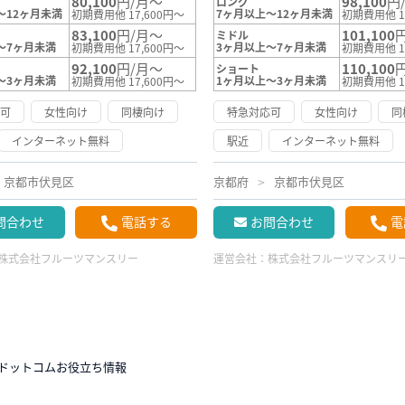
80,100
円/月～
98,100
円
ロング
～12ヶ月未満
7ヶ月以上～12ヶ月未満
初期費用他 17,600円～
初期費用他 1
83,100
円/月～
101,100
ミドル
～7ヶ月未満
3ヶ月以上～7ヶ月未満
初期費用他 17,600円～
初期費用他 1
92,100
円/月～
110,100
ショート
～3ヶ月未満
1ヶ月以上～3ヶ月未満
初期費用他 17,600円～
初期費用他 1
応可
女性向け
同棲向け
特急対応可
女性向け
同
インターネット無料
駅近
インターネット無料
京都市伏見区
京都府
京都市伏見区
問合わせ
電話する
お問合わせ
電
株式会社フルーツマンスリー
運営会社：
株式会社フルーツマンスリ
ドットコムお役立ち情報