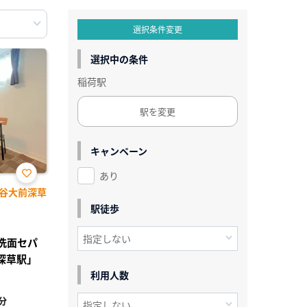
選択条件変更
選択中の条件
稲荷駅
駅を変更
キャンペーン
あり
お気
谷大前深草
に入
り登
駅徒歩
録
レ洗面セパ
深草駅」
利用人数
分