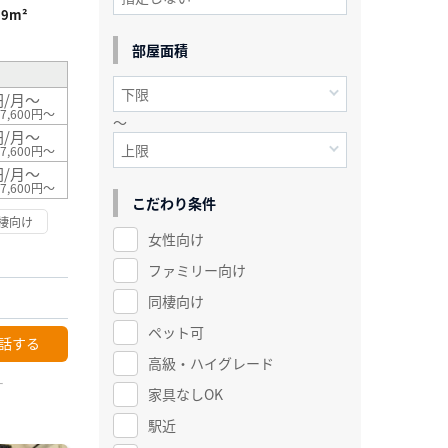
99m²
部屋面積
円/月～
7,600円～
～
円/月～
7,600円～
円/月～
7,600円～
こだわり条件
棲向け
女性向け
ファミリー向け
同棲向け
ペット可
話する
高級・ハイグレード
ー
家具なしOK
駅近