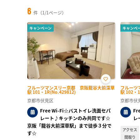
6
件（1/1ページ）
キャンペーン
キャンペ
お気
フルーツマンスリー京都 京阪龍谷大前深草
フルーツ
に入
駅 101・1R(No.429812)
駅 102・1
り登
録
京都市伏見区
京都市伏
Free Wi-Fi☆バストイレ洗面セパ
F
レート♪キッチンのみ共同です☆
レ
京阪「龍谷大前深草駅」まで徒歩３分で
アクセス
す☆
間取り