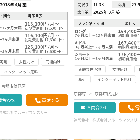
2018年 4月 築
1LDK
27.
間取り
面積
2025年 3月 築
築年数
・期間
月額目安
113,100
円/月～
プラン名・期間
月額目安
～12ヶ月未満
初期費用他 17,600円～
164,400
ロング
116,100
円/月～
7ヶ月以上～12ヶ月未満
初期費用他 1
～7ヶ月未満
初期費用他 17,600円～
167,400
ミドル
125,100
円/月～
3ヶ月以上～7ヶ月未満
初期費用他 1
～3ヶ月未満
初期費用他 17,600円～
176,400
ショート
1ヶ月以上～3ヶ月未満
初期費用他 1
住宅地
女性向け
同棲向け
閑静な住宅地
女性向け
インターネット無料
駅近
インターネット無料
京都市伏見区
京都府
京都市伏見区
問合わせ
電話する
お問合わせ
電
株式会社フルーツマンスリー
運営会社：
株式会社フルーツマンスリ