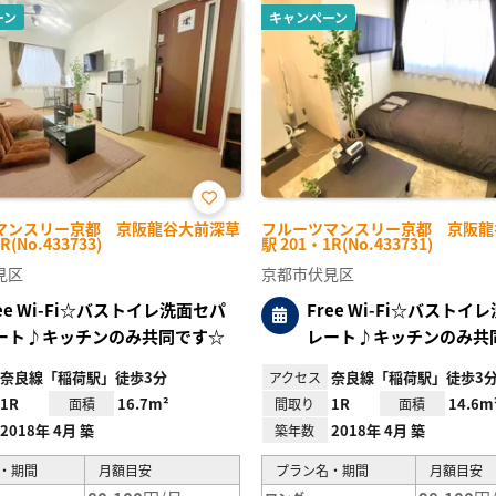
ーン
キャンペーン
お気
マンスリー京都 京阪龍谷大前深草
フルーツマンスリー京都 京阪龍
に入
R(No.433733)
駅 201・1R(No.433731)
り登
録
見区
京都市伏見区
ree Wi-Fi☆バストイレ洗面セパ
Free Wi-Fi☆バストイ
ート♪キッチンのみ共同です☆
レート♪キッチンのみ共
奈良線「稲荷駅」徒歩3分
奈良線「稲荷駅」徒歩3
アクセス
1R
16.7m²
1R
14.6m
面積
間取り
面積
2018年 4月 築
2018年 4月 築
築年数
・期間
月額目安
プラン名・期間
月額目安