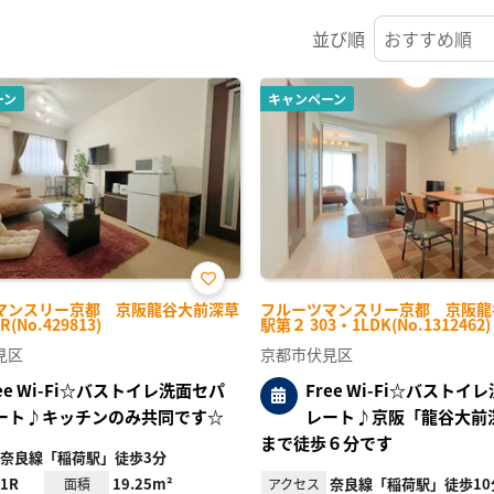
並び順
ーン
キャンペーン
お気
マンスリー京都 京阪龍谷大前深草
フルーツマンスリー京都 京阪龍
に入
R(No.429813)
駅第２ 303・1LDK(No.1312462)
り登
録
見区
京都市伏見区
ree Wi-Fi☆バストイレ洗面セパ
Free Wi-Fi☆バストイ
ート♪キッチンのみ共同です☆
レート♪京阪「龍谷大前
まで徒歩６分です
奈良線「稲荷駅」徒歩3分
1R
19.25m²
奈良線「稲荷駅」徒歩10
面積
アクセス