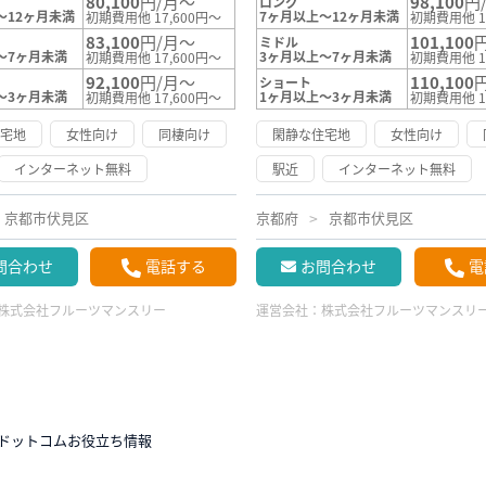
80,100
円/月～
98,100
円
ロング
～12ヶ月未満
7ヶ月以上～12ヶ月未満
初期費用他 17,600円～
初期費用他 1
83,100
円/月～
101,100
ミドル
～7ヶ月未満
3ヶ月以上～7ヶ月未満
初期費用他 17,600円～
初期費用他 1
92,100
円/月～
110,100
ショート
～3ヶ月未満
1ヶ月以上～3ヶ月未満
初期費用他 17,600円～
初期費用他 1
住宅地
女性向け
同棲向け
閑静な住宅地
女性向け
インターネット無料
駅近
インターネット無料
京都市伏見区
京都府
京都市伏見区
問合わせ
電話する
お問合わせ
電
株式会社フルーツマンスリー
運営会社：
株式会社フルーツマンスリ
ドットコムお役立ち情報