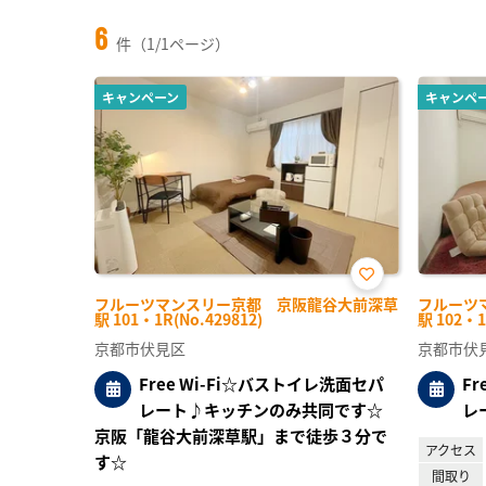
6
件（1/1ページ）
キャンペーン
キャンペ
お気
フルーツマンスリー京都 京阪龍谷大前深草
フルーツ
に入
駅 101・1R(No.429812)
駅 102・1
り登
録
京都市伏見区
京都市伏
Free Wi-Fi☆バストイレ洗面セパ
F
レート♪キッチンのみ共同です☆
レ
京阪「龍谷大前深草駅」まで徒歩３分で
アクセス
す☆
間取り