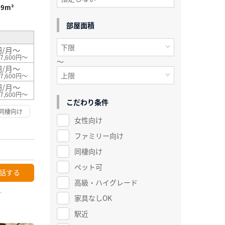
99m²
部屋面積
円/月～
7,600円～
～
円/月～
7,600円～
円/月～
7,600円～
こだわり条件
同棲向け
女性向け
ファミリー向け
同棲向け
ペット可
話する
高級・ハイグレード
ー
家具なしOK
駅近