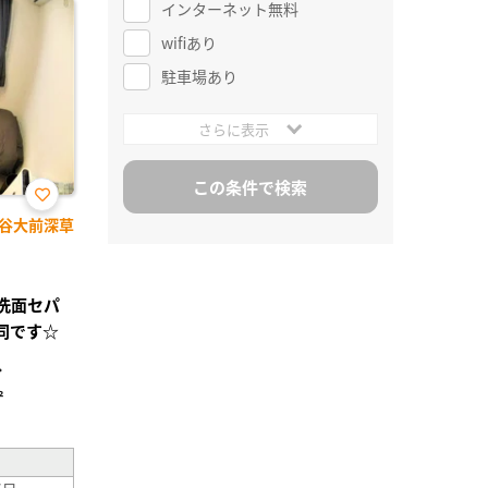
インターネット無料
wifiあり
駐車場あり
さらに表示
お気
谷大前深草
に入
り登
録
レ洗面セパ
同です☆
分
²