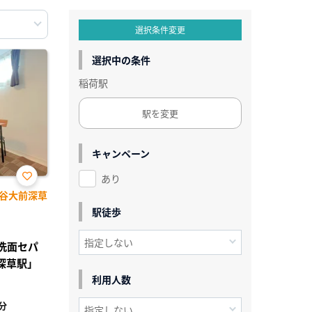
選択条件変更
選択中の条件
稲荷駅
駅を変更
キャンペーン
あり
お気
谷大前深草
に入
り登
駅徒歩
録
レ洗面セパ
深草駅」
利用人数
分