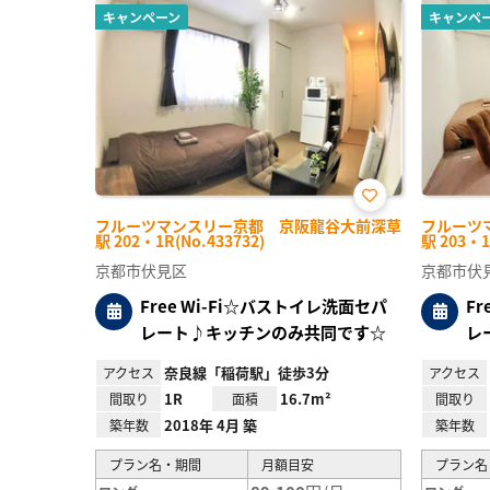
キャンペーン
キャンペ
お気
フルーツマンスリー京都 京阪龍谷大前深草
フルーツ
に入
駅 202・1R(No.433732)
駅 203・1
り登
録
京都市伏見区
京都市伏
Free Wi-Fi☆バストイレ洗面セパ
F
レート♪キッチンのみ共同です☆
レ
奈良線「稲荷駅」徒歩3分
アクセス
アクセス
1R
16.7m²
間取り
面積
間取り
2018年 4月 築
築年数
築年数
プラン名・期間
月額目安
プラン名