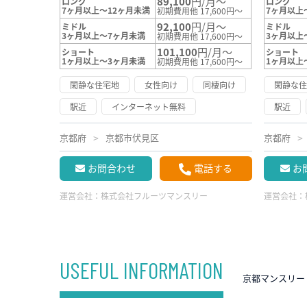
89,100
円/月～
ロング
ロング
7ヶ月以上～12ヶ月未満
7ヶ月以上
初期費用他 17,600円～
92,100
円/月～
ミドル
ミドル
3ヶ月以上～7ヶ月未満
3ヶ月以上
初期費用他 17,600円～
101,100
円/月～
ショート
ショート
1ヶ月以上～3ヶ月未満
1ヶ月以上
初期費用他 17,600円～
閑静な住宅地
女性向け
同棲向け
閑静な
駅近
インターネット無料
駅近
京都府
京都市伏見区
京都府
お問合わせ
電話する
お
運営会社：
株式会社フルーツマンスリー
運営会社：
USEFUL INFORMATION
京都マンスリー