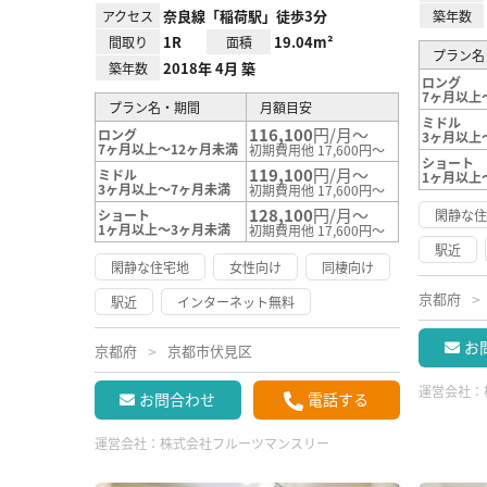
奈良線「稲荷駅」徒歩3分
アクセス
築年数
1R
19.04m²
間取り
面積
プラン名
2018年 4月 築
築年数
ロング
7ヶ月以上
プラン名・期間
月額目安
ミドル
116,100
円/月～
ロング
3ヶ月以上
7ヶ月以上～12ヶ月未満
初期費用他 17,600円～
ショート
119,100
円/月～
ミドル
1ヶ月以上
3ヶ月以上～7ヶ月未満
初期費用他 17,600円～
128,100
円/月～
ショート
閑静な
1ヶ月以上～3ヶ月未満
初期費用他 17,600円～
駅近
閑静な住宅地
女性向け
同棲向け
京都府
駅近
インターネット無料
お
京都府
京都市伏見区
運営会社：
お問合わせ
電話する
運営会社：
株式会社フルーツマンスリー