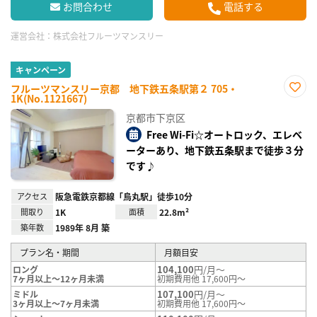
お問合わせ
電話する
運営会社：
株式会社フルーツマンスリー
キャンペーン
フルーツマンスリー京都 地下鉄五条駅第２ 705・
1K(No.1121667)
お気
に入
京都市下京区
り登
録
Free Wi-Fi☆オートロック、エレベ
ーターあり、地下鉄五条駅まで徒歩３分
です♪
アクセス
阪急電鉄京都線「烏丸駅」徒歩10分
間取り
1K
面積
22.8m²
築年数
1989年 8月 築
プラン名・期間
月額目安
104,100
円/月～
ロング
7ヶ月以上～12ヶ月未満
初期費用他 17,600円～
107,100
円/月～
ミドル
3ヶ月以上～7ヶ月未満
初期費用他 17,600円～