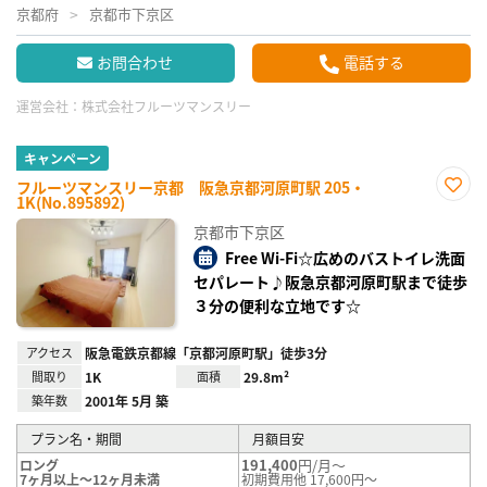
京都府
京都市下京区
お問合わせ
電話する
運営会社：
株式会社フルーツマンスリー
キャンペーン
フルーツマンスリー京都 阪急京都河原町駅 205・
1K(No.895892)
お気
に入
京都市下京区
り登
録
Free Wi-Fi☆広めのバストイレ洗面
セパレート♪阪急京都河原町駅まで徒歩
３分の便利な立地です☆
アクセス
阪急電鉄京都線「京都河原町駅」徒歩3分
間取り
1K
面積
29.8m²
築年数
2001年 5月 築
プラン名・期間
月額目安
191,400
円/月～
ロング
7ヶ月以上～12ヶ月未満
初期費用他 17,600円～