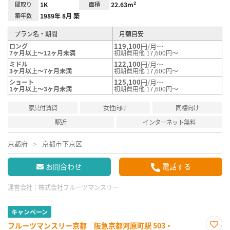
間取り
1K
面積
22.63m²
築年数
1989年 8月 築
プラン名・期間
月額目安
119,100
円/月～
ロング
7ヶ月以上～12ヶ月未満
初期費用他 17,600円～
122,100
円/月～
ミドル
3ヶ月以上～7ヶ月未満
初期費用他 17,600円～
125,100
円/月～
ショート
1ヶ月以上～3ヶ月未満
初期費用他 17,600円～
家具付賃貸
女性向け
同棲向け
駅近
インターネット無料
京都府
京都市下京区
お問合わせ
電話する
運営会社：
株式会社フルーツマンスリー
キャンペーン
フルーツマンスリー京都 阪急京都河原町駅 503・