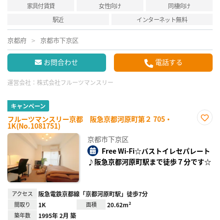
家具付賃貸
女性向け
同棲向け
駅近
インターネット無料
京都府
京都市下京区
お問合わせ
電話する
運営会社：
株式会社フルーツマンスリー
キャンペーン
フルーツマンスリー京都 阪急京都河原町第２ 705・
1K(No.1081751)
お気
に入
京都市下京区
り登
録
Free Wi-Fi☆バストイレセパレート
♪阪急京都河原町駅まで徒歩７分です☆
アクセス
阪急電鉄京都線「京都河原町駅」徒歩7分
間取り
1K
面積
20.62m²
築年数
1995年 2月 築