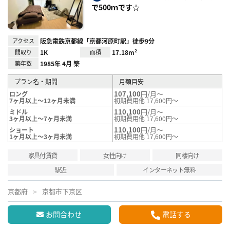
で500ｍです☆
アクセス
阪急電鉄京都線「京都河原町駅」徒歩9分
間取り
1K
面積
17.18m²
築年数
1985年 4月 築
プラン名・期間
月額目安
107,100
円/月～
ロング
7ヶ月以上～12ヶ月未満
初期費用他 17,600円～
110,100
円/月～
ミドル
3ヶ月以上～7ヶ月未満
初期費用他 17,600円～
110,100
円/月～
ショート
1ヶ月以上～3ヶ月未満
初期費用他 17,600円～
家具付賃貸
女性向け
同棲向け
駅近
インターネット無料
京都府
京都市下京区
お問合わせ
電話する