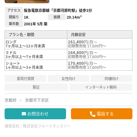
アクセス
阪急電鉄京都線「京都河原町駅」徒歩3分
間取り
1K
面積
29.14m²
築年数
2001年 5月 築
プラン名・期間
月額目安
161,400
円/月～
ロング
7ヶ月以上～12ヶ月未満
初期費用他 17,600円～
164,400
円/月～
ミドル
3ヶ月以上～7ヶ月未満
初期費用他 17,600円～
170,400
円/月～
ショート
1ヶ月以上～3ヶ月未満
初期費用他 17,600円～
家具付賃貸
女性向け
同棲向け
駅近
インターネット無料
京都府
京都市下京区
お問合わせ
電話する
運営会社：
株式会社フルーツマンスリー