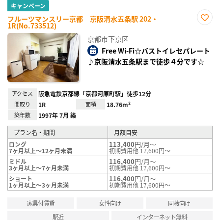
キャンペーン
フルーツマンスリー京都 京阪清水五条駅 202・
1R(No.733512)
お気
に入
京都市下京区
り登
録
Free Wi-Fi☆バストイレセパレート
♪京阪清水五条駅まで徒歩４分です☆
アクセス
阪急電鉄京都線「京都河原町駅」徒歩12分
間取り
1R
面積
18.76m²
築年数
1997年 7月 築
プラン名・期間
月額目安
113,400
円/月～
ロング
7ヶ月以上～12ヶ月未満
初期費用他 17,600円～
116,400
円/月～
ミドル
3ヶ月以上～7ヶ月未満
初期費用他 17,600円～
116,400
円/月～
ショート
1ヶ月以上～3ヶ月未満
初期費用他 17,600円～
家具付賃貸
女性向け
同棲向け
駅近
インターネット無料