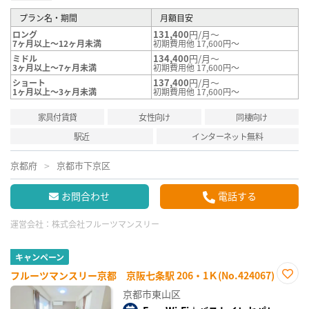
プラン名・期間
月額目安
131,400
円/月～
ロング
7ヶ月以上～12ヶ月未満
初期費用他 17,600円～
134,400
円/月～
ミドル
3ヶ月以上～7ヶ月未満
初期費用他 17,600円～
137,400
円/月～
ショート
1ヶ月以上～3ヶ月未満
初期費用他 17,600円～
家具付賃貸
女性向け
同棲向け
駅近
インターネット無料
京都府
京都市下京区
お問合わせ
電話する
運営会社：
株式会社フルーツマンスリー
キャンペーン
フルーツマンスリー京都 京阪七条駅 206・1Ｋ(No.424067)
お気
京都市東山区
に入
り登