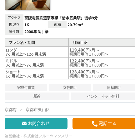
アクセス
京阪電気鉄道京阪線「清水五条駅」徒歩9分
間取り
1K
面積
20.79m²
築年数
2000年 3月 築
プラン名・期間
月額目安
119,400
円/月～
ロング
7ヶ月以上～12ヶ月未満
初期費用他 17,600円～
122,400
円/月～
ミドル
3ヶ月以上～7ヶ月未満
初期費用他 17,600円～
128,400
円/月～
ショート
1ヶ月以上～3ヶ月未満
初期費用他 17,600円～
家具付賃貸
女性向け
同棲向け
駅近
インターネット無料
京都府
京都市東山区
お問合わせ
電話する
運営会社：
株式会社フルーツマンスリー