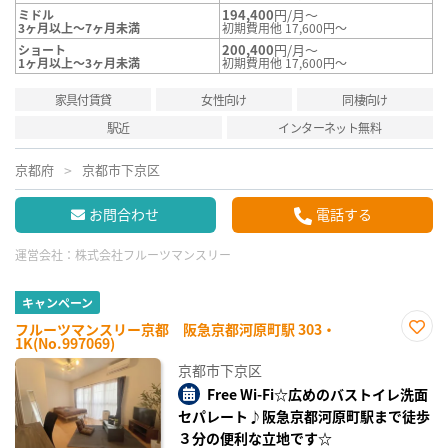
194,400
円/月～
ミドル
3ヶ月以上～7ヶ月未満
初期費用他 17,600円～
200,400
円/月～
ショート
1ヶ月以上～3ヶ月未満
初期費用他 17,600円～
家具付賃貸
女性向け
同棲向け
駅近
インターネット無料
京都府
京都市下京区
お問合わせ
電話する
運営会社：
株式会社フルーツマンスリー
キャンペーン
フルーツマンスリー京都 阪急京都河原町駅 303・
1K(No.997069)
お気
に入
京都市下京区
り登
録
Free Wi-Fi☆広めのバストイレ洗面
セパレート♪阪急京都河原町駅まで徒歩
３分の便利な立地です☆