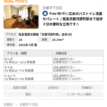
1K(No.797917)
お気
に入
京都市下京区
り登
録
Free Wi-Fi☆広めのバストイレ洗面
セパレート♪阪急京都河原町駅まで徒歩
３分の便利な立地です☆
アクセス
阪急電鉄京都線「京都河原町駅」徒歩3分
間取り
1K
面積
29.14m²
築年数
2001年 5月 築
プラン名・期間
月額目安
152,400
円/月～
ロング
7ヶ月以上～12ヶ月未満
初期費用他 17,600円～
155,400
円/月～
ミドル
3ヶ月以上～7ヶ月未満
初期費用他 17,600円～
161,400
円/月～
ショート
1ヶ月以上～3ヶ月未満
初期費用他 17,600円～
家具付賃貸
女性向け
同棲向け
駅近
インターネット無料
京都府
京都市下京区