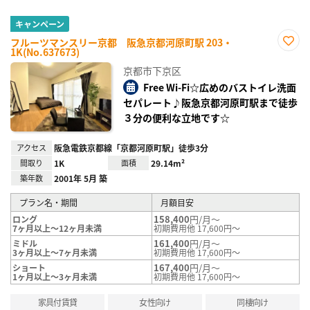
キャンペーン
フルーツマンスリー京都 阪急京都河原町駅 203・
1K(No.637673)
お気
に入
京都市下京区
り登
録
Free Wi-Fi☆広めのバストイレ洗面
セパレート♪阪急京都河原町駅まで徒歩
３分の便利な立地です☆
アクセス
阪急電鉄京都線「京都河原町駅」徒歩3分
間取り
1K
面積
29.14m²
築年数
2001年 5月 築
プラン名・期間
月額目安
158,400
円/月～
ロング
7ヶ月以上～12ヶ月未満
初期費用他 17,600円～
161,400
円/月～
ミドル
3ヶ月以上～7ヶ月未満
初期費用他 17,600円～
167,400
円/月～
ショート
1ヶ月以上～3ヶ月未満
初期費用他 17,600円～
家具付賃貸
女性向け
同棲向け