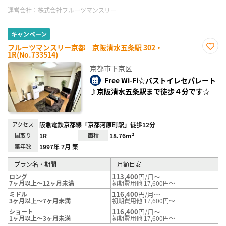
運営会社：
株式会社フルーツマンスリー
キャンペーン
フルーツマンスリー京都 京阪清水五条駅 302・
1R(No.733514)
お気
に入
京都市下京区
り登
録
Free Wi-Fi☆バストイレセパレート
♪京阪清水五条駅まで徒歩４分です☆
アクセス
阪急電鉄京都線「京都河原町駅」徒歩12分
間取り
1R
面積
18.76m²
築年数
1997年 7月 築
プラン名・期間
月額目安
113,400
円/月～
ロング
7ヶ月以上～12ヶ月未満
初期費用他 17,600円～
116,400
円/月～
ミドル
3ヶ月以上～7ヶ月未満
初期費用他 17,600円～
116,400
円/月～
ショート
1ヶ月以上～3ヶ月未満
初期費用他 17,600円～