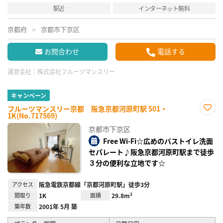
駅近
インターネット無料
京都府
京都市下京区
お問合わせ
電話する
運営会社：
株式会社フルーツマンスリー
キャンペーン
フルーツマンスリー京都 阪急京都河原町駅 501・
1K(No.717569)
お気
に入
京都市下京区
り登
録
Free Wi-Fi☆広めのバストイレ洗面
セパレート♪阪急京都河原町駅まで徒歩
３分の便利な立地です☆
アクセス
阪急電鉄京都線「京都河原町駅」徒歩3分
間取り
1K
面積
29.8m²
築年数
2001年 5月 築