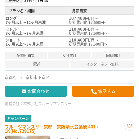
プラン名・期間
月額目安
107,400
円/月～
ロング
7ヶ月以上～12ヶ月未満
初期費用他 17,600円～
110,400
円/月～
ミドル
3ヶ月以上～7ヶ月未満
初期費用他 17,600円～
110,400
円/月～
ショート
1ヶ月以上～3ヶ月未満
初期費用他 17,600円～
家具付賃貸
女性向け
同棲向け
駅近
インターネット無料
京都府
京都市下京区
お問合わせ
電話する
運営会社：
株式会社フルーツマンスリー
キャンペーン
フルーツマンスリー京都 京阪清水五条駅 401・
1K(No.729175)
お気
に入