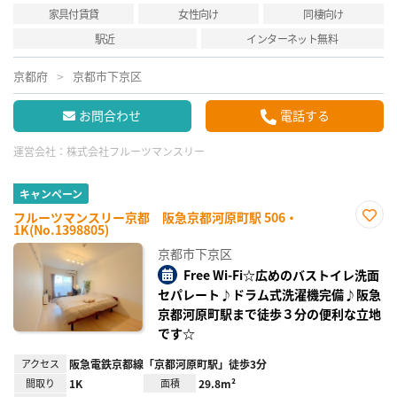
家具付賃貸
女性向け
同棲向け
駅近
インターネット無料
京都府
京都市下京区
お問合わせ
電話する
運営会社：
株式会社フルーツマンスリー
キャンペーン
フルーツマンスリー京都 阪急京都河原町駅 506・
1K(No.1398805)
お気
に入
京都市下京区
り登
録
Free Wi-Fi☆広めのバストイレ洗面
セパレート♪ドラム式洗濯機完備♪阪急
京都河原町駅まで徒歩３分の便利な立地
です☆
アクセス
阪急電鉄京都線「京都河原町駅」徒歩3分
間取り
1K
面積
29.8m²