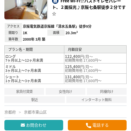
Free Wi-Fi☆バストイレセパレー
録
ト、２面採光♪京阪七条駅徒歩２分です
☆
アクセス
京阪電気鉄道京阪線「清水五条駅」徒歩9分
間取り
1K
面積
20.3m²
築年数
2000年 3月 築
プラン名・期間
月額目安
122,400
円/月～
ロング
7ヶ月以上～12ヶ月未満
初期費用他 17,600円～
125,400
円/月～
ミドル
3ヶ月以上～7ヶ月未満
初期費用他 17,600円～
131,400
円/月～
ショート
1ヶ月以上～3ヶ月未満
初期費用他 17,600円～
家具付賃貸
女性向け
同棲向け
駅近
インターネット無料
京都府
京都市東山区
お問合わせ
電話する