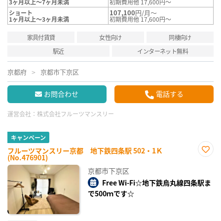
3ヶ月以上～7ヶ月未満
初期費用他 17,600円～
107,100
円/月～
ショート
1ヶ月以上～3ヶ月未満
初期費用他 17,600円～
家具付賃貸
女性向け
同棲向け
駅近
インターネット無料
京都府
京都市下京区
お問合わせ
電話する
運営会社：
株式会社フルーツマンスリー
キャンペーン
フルーツマンスリー京都 地下鉄四条駅 502・1Ｋ
(No.476901)
お気
に入
京都市下京区
り登
録
Free Wi-Fi☆地下鉄烏丸線四条駅ま
で500ｍです☆