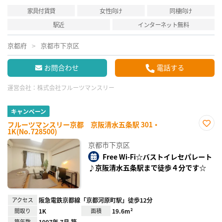
家具付賃貸
女性向け
同棲向け
駅近
インターネット無料
京都府
京都市下京区
お問合わせ
電話する
運営会社：
株式会社フルーツマンスリー
キャンペーン
フルーツマンスリー京都 京阪清水五条駅 301・
1K(No.728500)
お気
に入
京都市下京区
り登
録
Free Wi-Fi☆バストイレセパレート
♪京阪清水五条駅まで徒歩４分です☆
アクセス
阪急電鉄京都線「京都河原町駅」徒歩12分
間取り
1K
面積
19.6m²
築年数
1997年 7月 築