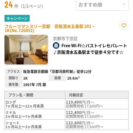
24
件（1/1ページ）
キャンペーン
フルーツマンスリー京都 京阪清水五条駅 201・
1K(No.726851)
お気
に入
京都市下京区
り登
録
Free Wi-Fi☆バストイレセパレート
♪京阪清水五条駅まで徒歩４分です☆
アクセス
阪急電鉄京都線「京都河原町駅」徒歩12分
間取り
1K
面積
19.6m²
築年数
1997年 7月 築
プラン名・期間
月額目安
119,400
円/月～
ロング
7ヶ月以上～12ヶ月未満
初期費用他 17,600円～
122,400
円/月～
ミドル
3ヶ月以上～7ヶ月未満
初期費用他 17,600円～
122,400
円/月～
ショート
1ヶ月以上～3ヶ月未満
初期費用他 17,600円～