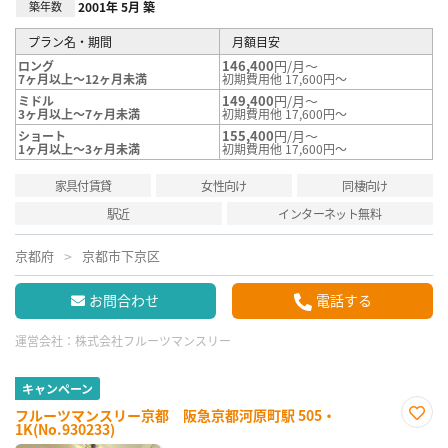
築年数
2001年 5月 築
プラン名・期間
月額目安
146,400
円/月～
ロング
7ヶ月以上～12ヶ月未満
初期費用他 17,600円～
149,400
円/月～
ミドル
3ヶ月以上～7ヶ月未満
初期費用他 17,600円～
155,400
円/月～
ショート
1ヶ月以上～3ヶ月未満
初期費用他 17,600円～
家具付賃貸
女性向け
同棲向け
駅近
インターネット無料
京都府
京都市下京区
お問合わせ
電話する
運営会社：
株式会社フルーツマンスリー
キャンペーン
フルーツマンスリー京都 阪急京都河原町駅 505・
1K(No.930233)
お気