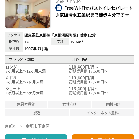
京都市下京区
り登
録
Free Wi-Fi☆バストイレセパレート
♪京阪清水五条駅まで徒歩４分です☆
アクセス
阪急電鉄京都線「京都河原町駅」徒歩12分
間取り
1K
面積
19.6m²
築年数
1997年 7月 築
プラン名・期間
月額目安
110,400
円/月～
ロング
7ヶ月以上～12ヶ月未満
初期費用他 17,600円～
113,400
円/月～
ミドル
3ヶ月以上～7ヶ月未満
初期費用他 17,600円～
113,400
円/月～
ショート
1ヶ月以上～3ヶ月未満
初期費用他 17,600円～
家具付賃貸
女性向け
同棲向け
駅近
インターネット無料
京都府
京都市下京区