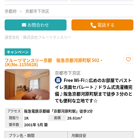
京都府
京都市下京区
お問合わせ
電話する
運営会社：
株式会社フルーツマンスリー
キャンペーン
フルーツマンスリー京都 阪急京都河原町駅 502・
1K(No.1155628)
お気
に入
京都市下京区
り登
録
Free Wi-Fi☆広めのお部屋でバスト
イレ洗面セパレート♪ドラム式洗濯機完
備♪阪急京都河原町駅まで徒歩３分のと
ても便利な立地です☆
アクセス
阪急電鉄京都線「京都河原町駅」徒歩3分
間取り
1K
面積
26.61m²
築年数
2001年 5月 築
プラン名・期間
月額目安