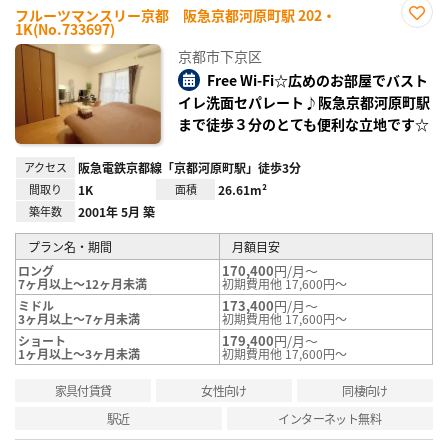
フルーツマンスリー京都 阪急京都河原町駅 202・
1K(No.733697)
お気
に入
京都市下京区
り登
録
Free Wi-Fi☆広めのお部屋でバスト
イレ洗面セパレート♪阪急京都河原町駅
まで徒歩３分のとても便利な立地です☆
アクセス
阪急電鉄京都線「京都河原町駅」徒歩3分
間取り
1K
面積
26.61m²
築年数
2001年 5月 築
プラン名・期間
月額目安
170,400
円/月～
ロング
7ヶ月以上～12ヶ月未満
初期費用他 17,600円～
173,400
円/月～
ミドル
3ヶ月以上～7ヶ月未満
初期費用他 17,600円～
179,400
円/月～
ショート
1ヶ月以上～3ヶ月未満
初期費用他 17,600円～
家具付賃貸
女性向け
同棲向け
駅近
インターネット無料