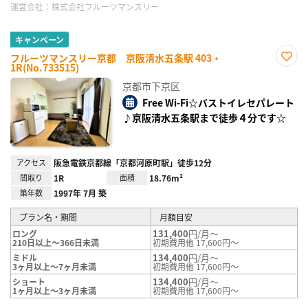
運営会社：
株式会社フルーツマンスリー
キャンペーン
フルーツマンスリー京都 京阪清水五条駅 403・
1R(No.733515)
お気
に入
京都市下京区
り登
録
Free Wi-Fi☆バストイレセパレート
♪京阪清水五条駅まで徒歩４分です☆
アクセス
阪急電鉄京都線「京都河原町駅」徒歩12分
間取り
1R
面積
18.76m²
築年数
1997年 7月 築
プラン名・期間
月額目安
131,400
円/月～
ロング
210日以上～366日未満
初期費用他 17,600円～
134,400
円/月～
ミドル
3ヶ月以上～7ヶ月未満
初期費用他 17,600円～
134,400
円/月～
ショート
1ヶ月以上～3ヶ月未満
初期費用他 17,600円～