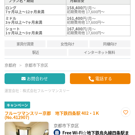
プラン名・期間
月額目安
158,400
円/月～
ロング
7ヶ月以上～12ヶ月未満
初期費用他 17,600円～
161,400
円/月～
ミドル
3ヶ月以上～7ヶ月未満
初期費用他 17,600円～
167,400
円/月～
ショート
1ヶ月以上～3ヶ月未満
初期費用他 17,600円～
家具付賃貸
女性向け
同棲向け
駅近
インターネット無料
京都府
京都市下京区
お問合わせ
電話する
運営会社：
株式会社フルーツマンスリー
キャンペーン
フルーツマンスリー京都 地下鉄四条駅 402・1Ｋ
(No.412907)
お気
に入
京都市下京区
り登
録
Free Wi-Fi☆地下鉄烏丸線四条駅ま