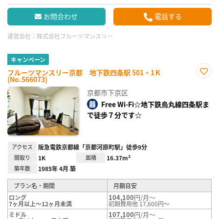
お問合わせ
電話する
運営会社：
株式会社フルーツマンスリー
キャンペーン
フルーツマンスリー京都 地下鉄四条駅 501・1Ｋ
(No.566073)
お気
に入
京都市下京区
り登
録
Free Wi-Fi☆地下鉄烏丸線四条駅ま
で徒歩７分です☆
アクセス
阪急電鉄京都線「京都河原町駅」徒歩9分
間取り
1K
面積
16.37m²
築年数
1985年 4月 築
プラン名・期間
月額目安
104,100
円/月～
ロング
7ヶ月以上～12ヶ月未満
初期費用他 17,600円～
107,100
円/月～
ミドル