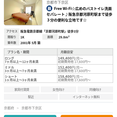
に入
京都市下京区
り登
録
Free Wi-Fi☆広めのバストイレ洗面
セパレート♪阪急京都河原町駅まで徒歩
３分の便利な立地です☆
アクセス
阪急電鉄京都線「京都河原町駅」徒歩3分
間取り
1K
面積
29.8m²
築年数
2001年 5月 築
プラン名・期間
月額目安
149,400
円/月～
ロング
7ヶ月以上～12ヶ月未満
初期費用他 17,600円～
152,400
円/月～
ミドル
3ヶ月以上～7ヶ月未満
初期費用他 17,600円～
158,400
円/月～
ショート
1ヶ月以上～3ヶ月未満
初期費用他 17,600円～
家具付賃貸
女性向け
同棲向け
駅近
インターネット無料
京都府
京都市下京区