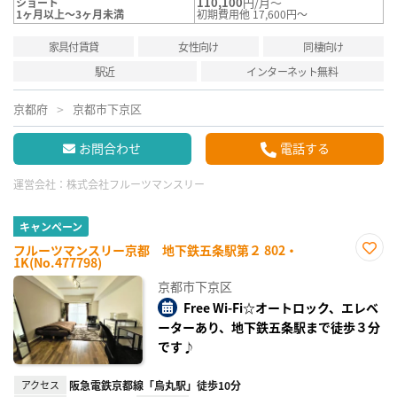
110,100
円/月～
ショート
1ヶ月以上～3ヶ月未満
初期費用他 17,600円～
家具付賃貸
女性向け
同棲向け
駅近
インターネット無料
京都府
京都市下京区
お問合わせ
電話する
運営会社：
株式会社フルーツマンスリー
キャンペーン
フルーツマンスリー京都 地下鉄五条駅第２ 802・
1K(No.477798)
お気
に入
京都市下京区
り登
録
Free Wi-Fi☆オートロック、エレベ
ーターあり、地下鉄五条駅まで徒歩３分
です♪
アクセス
阪急電鉄京都線「烏丸駅」徒歩10分