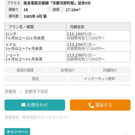
アクセス
阪急電鉄京都線「京都河原町駅」徒歩9分
間取り
1K
面積
17.18m²
築年数
1985年 4月 築
プラン名・期間
月額目安
110,100
円/月～
ロング
7ヶ月以上～12ヶ月未満
初期費用他 17,600円～
113,100
円/月～
ミドル
3ヶ月以上～7ヶ月未満
初期費用他 17,600円～
113,100
円/月～
ショート
1ヶ月以上～3ヶ月未満
初期費用他 17,600円～
家具付賃貸
女性向け
同棲向け
駅近
インターネット無料
京都府
京都市下京区
お問合わせ
電話する
運営会社：
株式会社フルーツマンスリー
キャンペーン