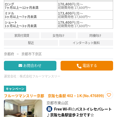
170,400
円/月～
ロング
7ヶ月以上～12ヶ月未満
初期費用他 17,600円～
173,400
円/月～
ミドル
3ヶ月以上～7ヶ月未満
初期費用他 17,600円～
179,400
円/月～
ショート
1ヶ月以上～3ヶ月未満
初期費用他 17,600円～
家具付賃貸
女性向け
同棲向け
駅近
インターネット無料
京都府
京都市下京区
お問合わせ
電話する
運営会社：
株式会社フルーツマンスリー
キャンペーン
フルーツマンスリー京都 京阪七条駅 402・1Ｋ(No.476899)
お気
京都市東山区
に入
り登
Free Wi-Fi☆バストイレセパレート
録
♪京阪七条駅徒歩２分です☆