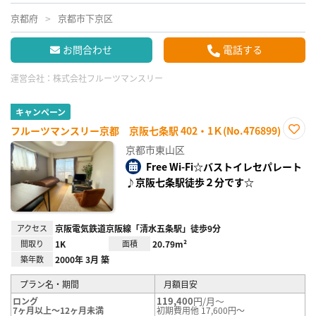
京都府
京都市下京区
お問合わせ
電話する
運営会社：
株式会社フルーツマンスリー
キャンペーン
フルーツマンスリー京都 京阪七条駅 402・1Ｋ(No.476899)
お気
京都市東山区
に入
り登
Free Wi-Fi☆バストイレセパレート
録
♪京阪七条駅徒歩２分です☆
アクセス
京阪電気鉄道京阪線「清水五条駅」徒歩9分
間取り
1K
面積
20.79m²
築年数
2000年 3月 築
プラン名・期間
月額目安
119,400
円/月～
ロング
7ヶ月以上～12ヶ月未満
初期費用他 17,600円～