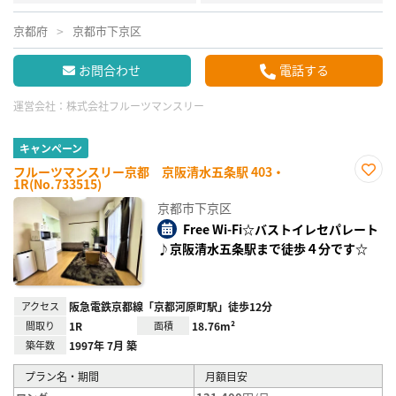
京都府
京都市下京区
お問合わせ
電話する
運営会社：
株式会社フルーツマンスリー
キャンペーン
フルーツマンスリー京都 京阪清水五条駅 403・
1R(No.733515)
お気
に入
京都市下京区
り登
録
Free Wi-Fi☆バストイレセパレート
♪京阪清水五条駅まで徒歩４分です☆
アクセス
阪急電鉄京都線「京都河原町駅」徒歩12分
間取り
1R
面積
18.76m²
築年数
1997年 7月 築
プラン名・期間
月額目安