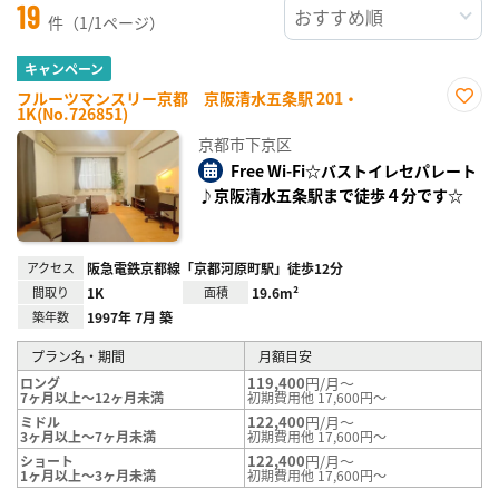
19
件（1/1ページ）
キャンペーン
フルーツマンスリー京都 京阪清水五条駅 201・
1K(No.726851)
お気
に入
京都市下京区
り登
録
Free Wi-Fi☆バストイレセパレート
♪京阪清水五条駅まで徒歩４分です☆
アクセス
阪急電鉄京都線「京都河原町駅」徒歩12分
間取り
1K
面積
19.6m²
築年数
1997年 7月 築
プラン名・期間
月額目安
119,400
円/月～
ロング
7ヶ月以上～12ヶ月未満
初期費用他 17,600円～
122,400
円/月～
ミドル
3ヶ月以上～7ヶ月未満
初期費用他 17,600円～
122,400
円/月～
ショート
1ヶ月以上～3ヶ月未満
初期費用他 17,600円～