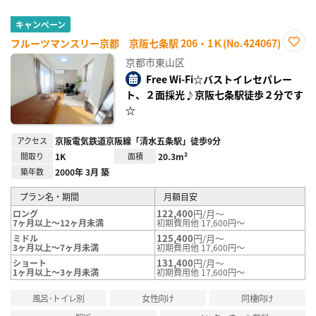
キャンペーン
フルーツマンスリー京都 京阪七条駅 206・1Ｋ(No.424067)
お気
京都市東山区
に入
り登
Free Wi-Fi☆バストイレセパレー
録
ト、２面採光♪京阪七条駅徒歩２分です
☆
アクセス
京阪電気鉄道京阪線「清水五条駅」徒歩9分
間取り
1K
面積
20.3m²
築年数
2000年 3月 築
プラン名・期間
月額目安
122,400
円/月～
ロング
7ヶ月以上～12ヶ月未満
初期費用他 17,600円～
125,400
円/月～
ミドル
3ヶ月以上～7ヶ月未満
初期費用他 17,600円～
131,400
円/月～
ショート
1ヶ月以上～3ヶ月未満
初期費用他 17,600円～
風呂･トイレ別
女性向け
同棲向け