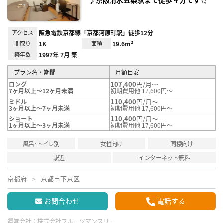
♪京阪清水五条駅まで徒歩４分です☆
アクセス
阪急電鉄京都線「京都河原町駅」徒歩12分
間取り
1K
面積
19.6m²
築年数
1997年 7月 築
プラン名・期間
月額目安
107,400
円/月～
ロング
7ヶ月以上～12ヶ月未満
初期費用他 17,600円～
110,400
円/月～
ミドル
3ヶ月以上～7ヶ月未満
初期費用他 17,600円～
110,400
円/月～
ショート
1ヶ月以上～3ヶ月未満
初期費用他 17,600円～
風呂･トイレ別
女性向け
同棲向け
駅近
インターネット無料
京都府
京都市下京区
お問合わせ
電話する
運営会社：
株式会社フルーツマンスリー