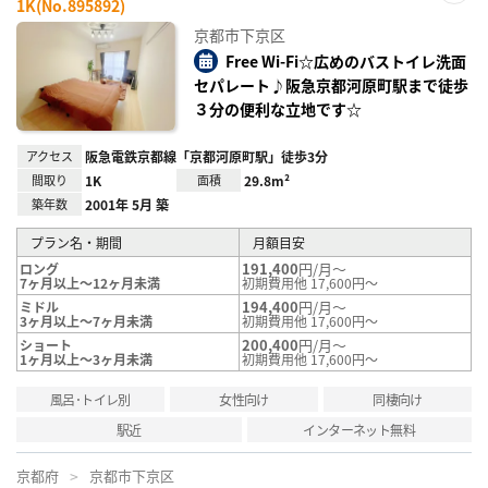
1K(No.895892)
お気
に入
京都市下京区
り登
録
Free Wi-Fi☆広めのバストイレ洗面
セパレート♪阪急京都河原町駅まで徒歩
３分の便利な立地です☆
アクセス
阪急電鉄京都線「京都河原町駅」徒歩3分
間取り
1K
面積
29.8m²
築年数
2001年 5月 築
プラン名・期間
月額目安
191,400
円/月～
ロング
7ヶ月以上～12ヶ月未満
初期費用他 17,600円～
194,400
円/月～
ミドル
3ヶ月以上～7ヶ月未満
初期費用他 17,600円～
200,400
円/月～
ショート
1ヶ月以上～3ヶ月未満
初期費用他 17,600円～
風呂･トイレ別
女性向け
同棲向け
駅近
インターネット無料
京都府
京都市下京区