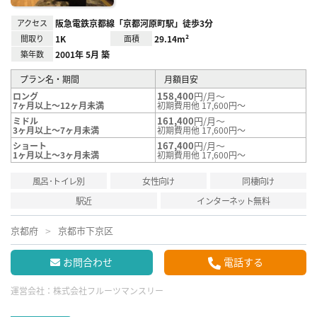
アクセス
阪急電鉄京都線「京都河原町駅」徒歩3分
間取り
1K
面積
29.14m²
築年数
2001年 5月 築
プラン名・期間
月額目安
158,400
円/月～
ロング
7ヶ月以上～12ヶ月未満
初期費用他 17,600円～
161,400
円/月～
ミドル
3ヶ月以上～7ヶ月未満
初期費用他 17,600円～
167,400
円/月～
ショート
1ヶ月以上～3ヶ月未満
初期費用他 17,600円～
風呂･トイレ別
女性向け
同棲向け
駅近
インターネット無料
京都府
京都市下京区
お問合わせ
電話する
運営会社：
株式会社フルーツマンスリー