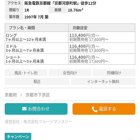
アクセス
阪急電鉄京都線「京都河原町駅」徒歩12分
間取り
1R
面積
18.76m²
築年数
1997年 7月 築
プラン名・期間
月額目安
113,400
円/月～
ロング
7ヶ月以上～12ヶ月未満
初期費用他 17,600円～
116,400
円/月～
ミドル
3ヶ月以上～7ヶ月未満
初期費用他 17,600円～
116,400
円/月～
ショート
1ヶ月以上～3ヶ月未満
初期費用他 17,600円～
風呂･トイレ別
女性向け
同棲向け
駅近
インターネット無料
京都府
京都市下京区
お問合わせ
電話する
運営会社：
株式会社フルーツマンスリー
キャンペーン