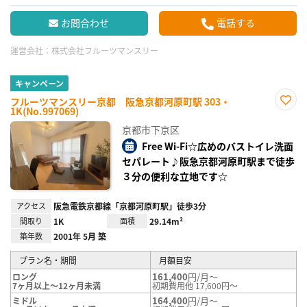
お問合わせ
電話する
運営会社：
株式会社フルーツマンスリー
キャンペーン
フルーツマンスリー京都 阪急京都河原町駅 303・
1K(No.997069)
お気
に入
京都市下京区
り登
録
Free Wi-Fi☆広めのバストイレ洗面
セパレート♪阪急京都河原町駅まで徒歩
３分の便利な立地です☆
アクセス
阪急電鉄京都線「京都河原町駅」徒歩3分
間取り
1K
面積
29.14m²
築年数
2001年 5月 築
プラン名・期間
月額目安
161,400
円/月～
ロング
7ヶ月以上～12ヶ月未満
初期費用他 17,600円～
164,400
円/月～
ミドル