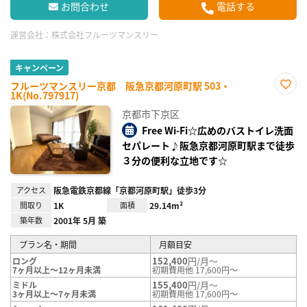
お問合わせ
電話する
運営会社：
株式会社フルーツマンスリー
キャンペーン
フルーツマンスリー京都 阪急京都河原町駅 503・
1K(No.797917)
お気
に入
京都市下京区
り登
録
Free Wi-Fi☆広めのバストイレ洗面
セパレート♪阪急京都河原町駅まで徒歩
３分の便利な立地です☆
アクセス
阪急電鉄京都線「京都河原町駅」徒歩3分
間取り
1K
面積
29.14m²
築年数
2001年 5月 築
プラン名・期間
月額目安
152,400
円/月～
ロング
7ヶ月以上～12ヶ月未満
初期費用他 17,600円～
155,400
円/月～
ミドル
3ヶ月以上～7ヶ月未満
初期費用他 17,600円～