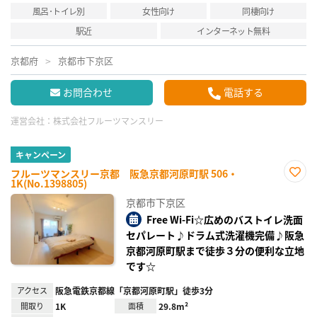
風呂･トイレ別
女性向け
同棲向け
駅近
インターネット無料
京都府
京都市下京区
お問合わせ
電話する
運営会社：
株式会社フルーツマンスリー
キャンペーン
フルーツマンスリー京都 阪急京都河原町駅 506・
1K(No.1398805)
お気
に入
京都市下京区
り登
録
Free Wi-Fi☆広めのバストイレ洗面
セパレート♪ドラム式洗濯機完備♪阪急
京都河原町駅まで徒歩３分の便利な立地
です☆
アクセス
阪急電鉄京都線「京都河原町駅」徒歩3分
間取り
1K
面積
29.8m²