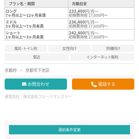
プラン名・期間
月額目安
233,400
円/月～
ロング
7ヶ月以上～12ヶ月未満
初期費用他 17,600円～
236,400
円/月～
ミドル
3ヶ月以上～7ヶ月未満
初期費用他 17,600円～
242,400
円/月～
ショート
1ヶ月以上～3ヶ月未満
初期費用他 17,600円～
風呂･トイレ別
女性向け
同棲向け
駅近
インターネット無料
京都府
京都市下京区
お問合わせ
電話する
運営会社：
株式会社フルーツマンスリー
選択条件変更