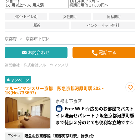
161,400
円/月～
ショート
1ヶ月以上～3ヶ月未満
初期費用他 17,600円～
風呂･トイレ別
女性向け
同棲向け
駅近
インターネット無料
京都府
京都市下京区
お問合わせ
電話する
運営会社：
株式会社フルーツマンスリー
キャンペーン
フルーツマンスリー京都 阪急京都河原町駅 202・
1K(No.733697)
お気
に入
京都市下京区
り登
録
Free Wi-Fi☆広めのお部屋でバスト
イレ洗面セパレート♪阪急京都河原町駅
まで徒歩３分のとても便利な立地です☆
アクセス
阪急電鉄京都線「京都河原町駅」徒歩3分