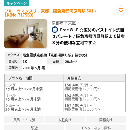
キャンペーン
フルーツマンスリー京都 阪急京都河原町駅 501・
1K(No.717569)
お気
に入
京都市下京区
り登
録
Free Wi-Fi☆広めのバストイレ洗面
セパレート♪阪急京都河原町駅まで徒歩
３分の便利な立地です☆
アクセス
阪急電鉄京都線「京都河原町駅」徒歩3分
間取り
1K
面積
29.8m²
築年数
2001年 5月 築
プラン名・期間
月額目安
158,400
円/月～
ロング
7ヶ月以上～12ヶ月未満
初期費用他 17,600円～
161,400
円/月～
ミドル
3ヶ月以上～7ヶ月未満
初期費用他 17,600円～
167,400
円/月～
ショート
1ヶ月以上～3ヶ月未満
初期費用他 17,600円～
風呂･トイレ別
女性向け
同棲向け
駅近
インターネット無料