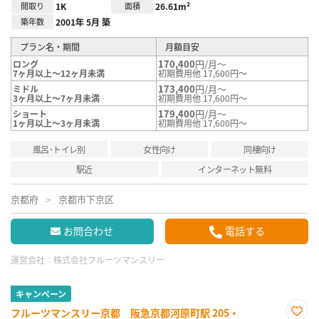
間取り
1K
面積
26.61m²
築年数
2001年 5月 築
プラン名・期間
月額目安
170,400
円/月～
ロング
7ヶ月以上～12ヶ月未満
初期費用他 17,600円～
173,400
円/月～
ミドル
3ヶ月以上～7ヶ月未満
初期費用他 17,600円～
179,400
円/月～
ショート
1ヶ月以上～3ヶ月未満
初期費用他 17,600円～
風呂･トイレ別
女性向け
同棲向け
駅近
インターネット無料
京都府
京都市下京区
お問合わせ
電話する
運営会社：
株式会社フルーツマンスリー
キャンペーン
フルーツマンスリー京都 阪急京都河原町駅 205・