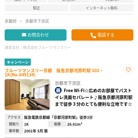
駅近
インターネット無料
京都府
京都市下京区
お問合わせ
電話する
運営会社：
株式会社フルーツマンスリー
キャンペーン
フルーツマンスリー京都 阪急京都河原町駅 102・
1K(No.649134)
お気
に入
京都市下京区
り登
録
Free Wi-Fi☆広めのお部屋でバスト
イレ洗面セパレート♪阪急京都河原町駅
まで徒歩３分のとても便利な立地です☆
アクセス
阪急電鉄京都線「京都河原町駅」徒歩3分
間取り
1K
面積
26.61m²
築年数
2001年 5月 築