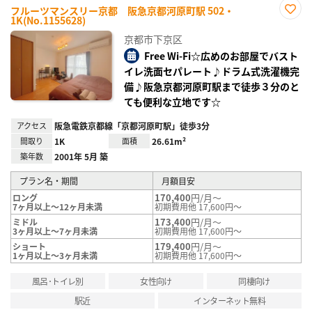
フルーツマンスリー京都 阪急京都河原町駅 502・
1K(No.1155628)
お気
に入
京都市下京区
り登
録
Free Wi-Fi☆広めのお部屋でバスト
イレ洗面セパレート♪ドラム式洗濯機完
備♪阪急京都河原町駅まで徒歩３分のと
ても便利な立地です☆
アクセス
阪急電鉄京都線「京都河原町駅」徒歩3分
間取り
1K
面積
26.61m²
築年数
2001年 5月 築
プラン名・期間
月額目安
170,400
円/月～
ロング
7ヶ月以上～12ヶ月未満
初期費用他 17,600円～
173,400
円/月～
ミドル
3ヶ月以上～7ヶ月未満
初期費用他 17,600円～
179,400
円/月～
ショート
1ヶ月以上～3ヶ月未満
初期費用他 17,600円～
風呂･トイレ別
女性向け
同棲向け
駅近
インターネット無料