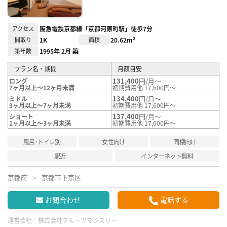
アクセス
阪急電鉄京都線「京都河原町駅」徒歩7分
間取り
1K
面積
20.62m²
築年数
1995年 2月 築
プラン名・期間
月額目安
131,400
円/月～
ロング
7ヶ月以上～12ヶ月未満
初期費用他 17,600円～
134,400
円/月～
ミドル
3ヶ月以上～7ヶ月未満
初期費用他 17,600円～
137,400
円/月～
ショート
1ヶ月以上～3ヶ月未満
初期費用他 17,600円～
風呂･トイレ別
女性向け
同棲向け
駅近
インターネット無料
京都府
京都市下京区
お問合わせ
電話する
運営会社：
株式会社フルーツマンスリー