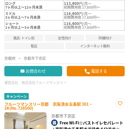
113,400
円/月～
ロング
7ヶ月以上～12ヶ月未満
初期費用他 17,600円～
116,400
円/月～
ミドル
3ヶ月以上～7ヶ月未満
初期費用他 17,600円～
116,400
円/月～
ショート
1ヶ月以上～3ヶ月未満
初期費用他 17,600円～
風呂･トイレ別
女性向け
同棲向け
駅近
インターネット無料
京都府
京都市下京区
お問合わせ
電話する
運営会社：
株式会社フルーツマンスリー
キャンペーン
フルーツマンスリー京都 京阪清水五条駅 301・
1K(No.728500)
お気
に入
京都市下京区
り登
録
Free Wi-Fi☆バストイレセパレート