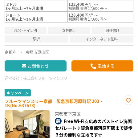
122,400
円/月～
ミドル
3ヶ月以上～7ヶ月未満
初期費用他 17,600円～
128,400
円/月～
ショート
1ヶ月以上～3ヶ月未満
初期費用他 17,600円～
風呂･トイレ別
女性向け
同棲向け
駅近
インターネット無料
京都府
京都市東山区
お問合わせ
電話する
運営会社：
株式会社フルーツマンスリー
キャンペーン
フルーツマンスリー京都 阪急京都河原町駅 203・
1K(No.637673)
お気
に入
京都市下京区
り登
録
Free Wi-Fi☆広めのバストイレ洗面
セパレート♪阪急京都河原町駅まで徒歩
３分の便利な立地です☆