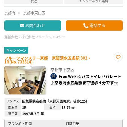
駅近
インターネット無料
京都府
京都市東山区
お問合わせ
電話する
運営会社：
株式会社フルーツマンスリー
キャンペーン
フルーツマンスリー京都 京阪清水五条駅 302・
1R(No.733514)
お気
に入
京都市下京区
り登
録
Free Wi-Fi☆バストイレセパレート
♪京阪清水五条駅まで徒歩４分です☆
アクセス
阪急電鉄京都線「京都河原町駅」徒歩12分
間取り
1R
面積
18.76m²
築年数
1997年 7月 築
プラン名・期間
月額目安