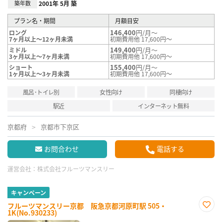
築年数
2001年 5月 築
プラン名・期間
月額目安
146,400
円/月～
ロング
7ヶ月以上～12ヶ月未満
初期費用他 17,600円～
149,400
円/月～
ミドル
3ヶ月以上～7ヶ月未満
初期費用他 17,600円～
155,400
円/月～
ショート
1ヶ月以上～3ヶ月未満
初期費用他 17,600円～
風呂･トイレ別
女性向け
同棲向け
駅近
インターネット無料
京都府
京都市下京区
お問合わせ
電話する
運営会社：
株式会社フルーツマンスリー
キャンペーン
フルーツマンスリー京都 阪急京都河原町駅 505・
1K(No.930233)
お気