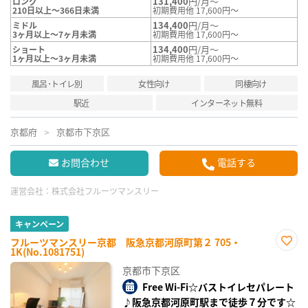
131,400
円/月～
ロング
210日以上～366日未満
初期費用他 17,600円～
134,400
円/月～
ミドル
3ヶ月以上～7ヶ月未満
初期費用他 17,600円～
134,400
円/月～
ショート
1ヶ月以上～3ヶ月未満
初期費用他 17,600円～
風呂･トイレ別
女性向け
同棲向け
駅近
インターネット無料
京都府
京都市下京区
お問合わせ
電話する
運営会社：
株式会社フルーツマンスリー
キャンペーン
フルーツマンスリー京都 阪急京都河原町第２ 705・
1K(No.1081751)
お気
に入
京都市下京区
り登
録
Free Wi-Fi☆バストイレセパレート
♪阪急京都河原町駅まで徒歩７分です☆