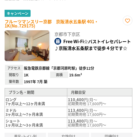
キャンペーン
フルーツマンスリー京都 京阪清水五条駅 401・
1K(No.729175)
お気
に入
京都市下京区
り登
録
Free Wi-Fi☆バストイレセパレート
♪京阪清水五条駅まで徒歩４分です☆
アクセス
阪急電鉄京都線「京都河原町駅」徒歩12分
間取り
1K
面積
19.6m²
築年数
1997年 7月 築
プラン名・期間
月額目安
110,400
円/月～
ロング
7ヶ月以上～12ヶ月未満
初期費用他 17,600円～
113,400
円/月～
ミドル
3ヶ月以上～7ヶ月未満
初期費用他 17,600円～
113,400
円/月～
ショート
1ヶ月以上～3ヶ月未満
初期費用他 17,600円～
風呂･トイレ別
女性向け
同棲向け