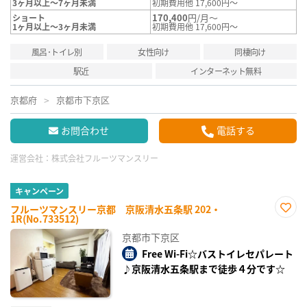
3ヶ月以上～7ヶ月未満
初期費用他 17,600円～
170,400
円/月～
ショート
1ヶ月以上～3ヶ月未満
初期費用他 17,600円～
風呂･トイレ別
女性向け
同棲向け
駅近
インターネット無料
京都府
京都市下京区
お問合わせ
電話する
運営会社：
株式会社フルーツマンスリー
キャンペーン
フルーツマンスリー京都 京阪清水五条駅 202・
1R(No.733512)
お気
に入
京都市下京区
り登
録
Free Wi-Fi☆バストイレセパレート
♪京阪清水五条駅まで徒歩４分です☆