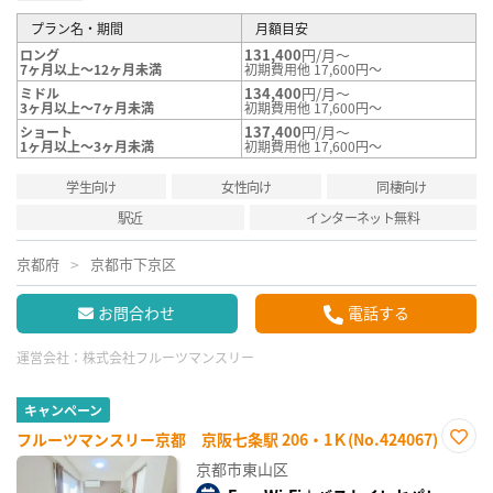
プラン名・期間
月額目安
131,400
円/月～
ロング
7ヶ月以上～12ヶ月未満
初期費用他 17,600円～
134,400
円/月～
ミドル
3ヶ月以上～7ヶ月未満
初期費用他 17,600円～
137,400
円/月～
ショート
1ヶ月以上～3ヶ月未満
初期費用他 17,600円～
学生向け
女性向け
同棲向け
駅近
インターネット無料
京都府
京都市下京区
お問合わせ
電話する
運営会社：
株式会社フルーツマンスリー
キャンペーン
フルーツマンスリー京都 京阪七条駅 206・1Ｋ(No.424067)
お気
京都市東山区
に入
り登