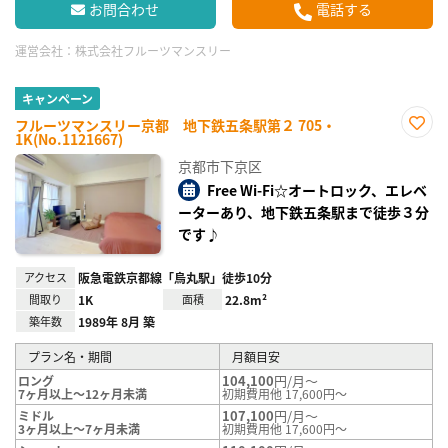
お問合わせ
電話する
運営会社：
株式会社フルーツマンスリー
キャンペーン
フルーツマンスリー京都 地下鉄五条駅第２ 705・
1K(No.1121667)
お気
に入
京都市下京区
り登
録
Free Wi-Fi☆オートロック、エレベ
ーターあり、地下鉄五条駅まで徒歩３分
です♪
アクセス
阪急電鉄京都線「烏丸駅」徒歩10分
間取り
1K
面積
22.8m²
築年数
1989年 8月 築
プラン名・期間
月額目安
104,100
円/月～
ロング
7ヶ月以上～12ヶ月未満
初期費用他 17,600円～
107,100
円/月～
ミドル
3ヶ月以上～7ヶ月未満
初期費用他 17,600円～