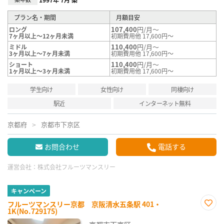
プラン名・期間
月額目安
107,400
円/月～
ロング
7ヶ月以上～12ヶ月未満
初期費用他 17,600円～
110,400
円/月～
ミドル
3ヶ月以上～7ヶ月未満
初期費用他 17,600円～
110,400
円/月～
ショート
1ヶ月以上～3ヶ月未満
初期費用他 17,600円～
学生向け
女性向け
同棲向け
駅近
インターネット無料
京都府
京都市下京区
お問合わせ
電話する
運営会社：
株式会社フルーツマンスリー
キャンペーン
フルーツマンスリー京都 京阪清水五条駅 401・
1K(No.729175)
お気
に入