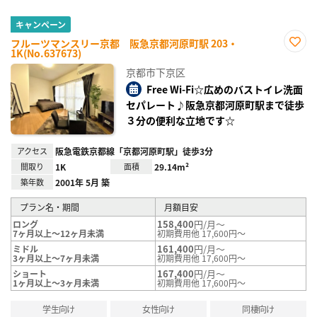
キャンペーン
フルーツマンスリー京都 阪急京都河原町駅 203・
1K(No.637673)
お気
に入
京都市下京区
り登
録
Free Wi-Fi☆広めのバストイレ洗面
セパレート♪阪急京都河原町駅まで徒歩
３分の便利な立地です☆
アクセス
阪急電鉄京都線「京都河原町駅」徒歩3分
間取り
1K
面積
29.14m²
築年数
2001年 5月 築
プラン名・期間
月額目安
158,400
円/月～
ロング
7ヶ月以上～12ヶ月未満
初期費用他 17,600円～
161,400
円/月～
ミドル
3ヶ月以上～7ヶ月未満
初期費用他 17,600円～
167,400
円/月～
ショート
1ヶ月以上～3ヶ月未満
初期費用他 17,600円～
学生向け
女性向け
同棲向け