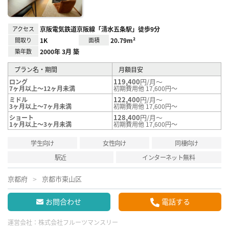
アクセス
京阪電気鉄道京阪線「清水五条駅」徒歩9分
間取り
1K
面積
20.79m²
築年数
2000年 3月 築
プラン名・期間
月額目安
119,400
円/月～
ロング
7ヶ月以上～12ヶ月未満
初期費用他 17,600円～
122,400
円/月～
ミドル
3ヶ月以上～7ヶ月未満
初期費用他 17,600円～
128,400
円/月～
ショート
1ヶ月以上～3ヶ月未満
初期費用他 17,600円～
学生向け
女性向け
同棲向け
駅近
インターネット無料
京都府
京都市東山区
お問合わせ
電話する
運営会社：
株式会社フルーツマンスリー