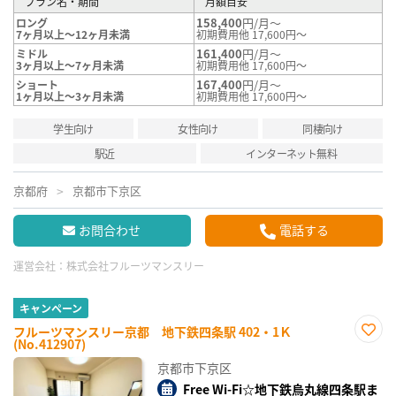
プラン名・期間
月額目安
158,400
円/月～
ロング
7ヶ月以上～12ヶ月未満
初期費用他 17,600円～
161,400
円/月～
ミドル
3ヶ月以上～7ヶ月未満
初期費用他 17,600円～
167,400
円/月～
ショート
1ヶ月以上～3ヶ月未満
初期費用他 17,600円～
学生向け
女性向け
同棲向け
駅近
インターネット無料
京都府
京都市下京区
お問合わせ
電話する
運営会社：
株式会社フルーツマンスリー
キャンペーン
フルーツマンスリー京都 地下鉄四条駅 402・1Ｋ
(No.412907)
お気
に入
京都市下京区
り登
録
Free Wi-Fi☆地下鉄烏丸線四条駅ま