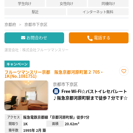
学生向け
女性向け
同棲向け
駅近
インターネット無料
京都府
京都市下京区
お問合わせ
電話する
運営会社：
株式会社フルーツマンスリー
キャンペーン
フルーツマンスリー京都 阪急京都河原町第２ 705・
1K(No.1081751)
お気
に入
京都市下京区
り登
録
Free Wi-Fi☆バストイレセパレート
♪阪急京都河原町駅まで徒歩７分です☆
アクセス
阪急電鉄京都線「京都河原町駅」徒歩7分
間取り
1K
面積
20.62m²
築年数
1995年 2月 築