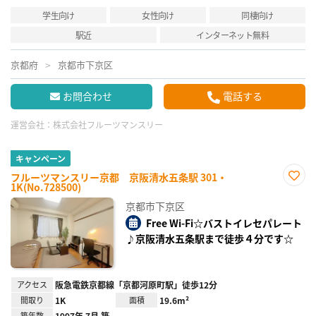
学生向け
女性向け
同棲向け
駅近
インターネット無料
京都府
京都市下京区
お問合わせ
電話する
運営会社：
株式会社フルーツマンスリー
キャンペーン
フルーツマンスリー京都 京阪清水五条駅 301・
1K(No.728500)
お気
に入
京都市下京区
り登
録
Free Wi-Fi☆バストイレセパレート
♪京阪清水五条駅まで徒歩４分です☆
アクセス
阪急電鉄京都線「京都河原町駅」徒歩12分
間取り
1K
面積
19.6m²
築年数
1997年 7月 築