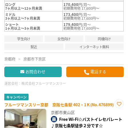
170,400
円/月～
ロング
7ヶ月以上～12ヶ月未満
初期費用他 17,600円～
173,400
円/月～
ミドル
3ヶ月以上～7ヶ月未満
初期費用他 17,600円～
179,400
円/月～
ショート
1ヶ月以上～3ヶ月未満
初期費用他 17,600円～
学生向け
女性向け
同棲向け
駅近
インターネット無料
京都府
京都市下京区
お問合わせ
電話する
運営会社：
株式会社フルーツマンスリー
キャンペーン
フルーツマンスリー京都 京阪七条駅 402・1Ｋ(No.476899)
お気
京都市東山区
に入
り登
Free Wi-Fi☆バストイレセパレート
録
♪京阪七条駅徒歩２分です☆