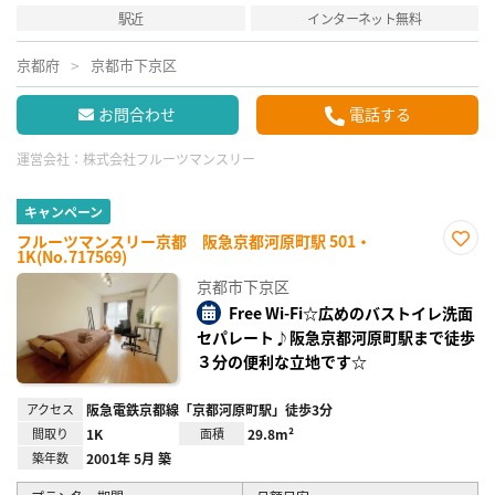
駅近
インターネット無料
京都府
京都市下京区
お問合わせ
電話する
運営会社：
株式会社フルーツマンスリー
キャンペーン
フルーツマンスリー京都 阪急京都河原町駅 501・
1K(No.717569)
お気
に入
京都市下京区
り登
録
Free Wi-Fi☆広めのバストイレ洗面
セパレート♪阪急京都河原町駅まで徒歩
３分の便利な立地です☆
アクセス
阪急電鉄京都線「京都河原町駅」徒歩3分
間取り
1K
面積
29.8m²
築年数
2001年 5月 築