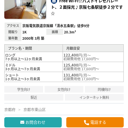
Free Wi-Fi☆バストイレセパレー
録
ト、２面採光♪京阪七条駅徒歩２分です
☆
アクセス
京阪電気鉄道京阪線「清水五条駅」徒歩9分
間取り
1K
面積
20.3m²
築年数
2000年 3月 築
プラン名・期間
月額目安
122,400
円/月～
ロング
7ヶ月以上～12ヶ月未満
初期費用他 17,600円～
125,400
円/月～
ミドル
3ヶ月以上～7ヶ月未満
初期費用他 17,600円～
131,400
円/月～
ショート
1ヶ月以上～3ヶ月未満
初期費用他 17,600円～
学生向け
女性向け
同棲向け
駅近
インターネット無料
京都府
京都市東山区
お問合わせ
電話する