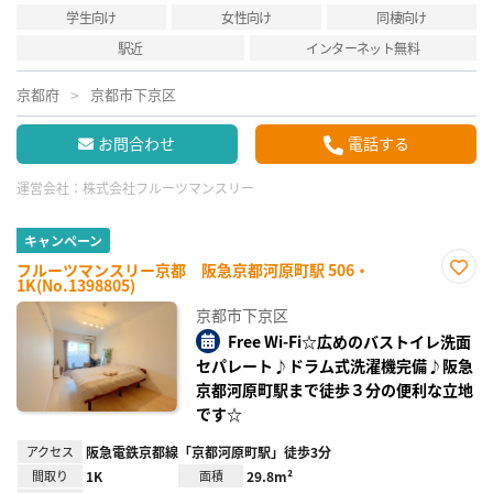
学生向け
女性向け
同棲向け
駅近
インターネット無料
京都府
京都市下京区
お問合わせ
電話する
運営会社：
株式会社フルーツマンスリー
キャンペーン
フルーツマンスリー京都 阪急京都河原町駅 506・
1K(No.1398805)
お気
に入
京都市下京区
り登
録
Free Wi-Fi☆広めのバストイレ洗面
セパレート♪ドラム式洗濯機完備♪阪急
京都河原町駅まで徒歩３分の便利な立地
です☆
アクセス
阪急電鉄京都線「京都河原町駅」徒歩3分
間取り
1K
面積
29.8m²