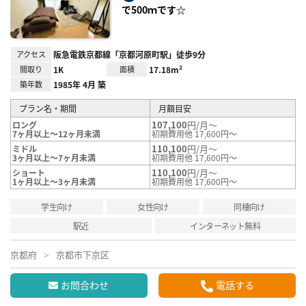
で500ｍです☆
アクセス
阪急電鉄京都線「京都河原町駅」徒歩9分
間取り
1K
面積
17.18m²
築年数
1985年 4月 築
プラン名・期間
月額目安
107,100
円/月～
ロング
7ヶ月以上～12ヶ月未満
初期費用他 17,600円～
110,100
円/月～
ミドル
3ヶ月以上～7ヶ月未満
初期費用他 17,600円～
110,100
円/月～
ショート
1ヶ月以上～3ヶ月未満
初期費用他 17,600円～
学生向け
女性向け
同棲向け
駅近
インターネット無料
京都府
京都市下京区
お問合わせ
電話する