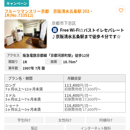
キャンペーン
フルーツマンスリー京都 京阪清水五条駅 202・
1R(No.733512)
お気
に入
京都市下京区
り登
録
Free Wi-Fi☆バストイレセパレート
♪京阪清水五条駅まで徒歩４分です☆
アクセス
阪急電鉄京都線「京都河原町駅」徒歩12分
間取り
1R
面積
18.76m²
築年数
1997年 7月 築
プラン名・期間
月額目安
113,400
円/月～
ロング
7ヶ月以上～12ヶ月未満
初期費用他 17,600円～
116,400
円/月～
ミドル
3ヶ月以上～7ヶ月未満
初期費用他 17,600円～
116,400
円/月～
ショート
1ヶ月以上～3ヶ月未満
初期費用他 17,600円～
学生向け
女性向け
同棲向け
駅近
インターネット無料