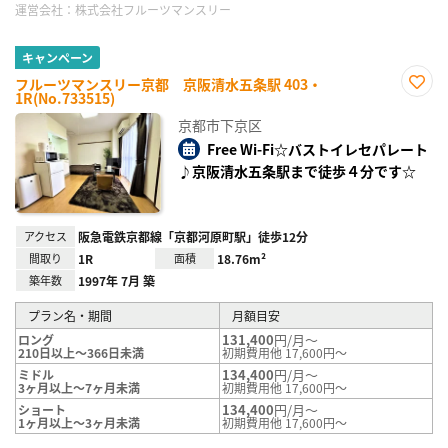
運営会社：
株式会社フルーツマンスリー
キャンペーン
フルーツマンスリー京都 京阪清水五条駅 403・
1R(No.733515)
お気
に入
京都市下京区
り登
録
Free Wi-Fi☆バストイレセパレート
♪京阪清水五条駅まで徒歩４分です☆
アクセス
阪急電鉄京都線「京都河原町駅」徒歩12分
間取り
1R
面積
18.76m²
築年数
1997年 7月 築
プラン名・期間
月額目安
131,400
円/月～
ロング
210日以上～366日未満
初期費用他 17,600円～
134,400
円/月～
ミドル
3ヶ月以上～7ヶ月未満
初期費用他 17,600円～
134,400
円/月～
ショート
1ヶ月以上～3ヶ月未満
初期費用他 17,600円～