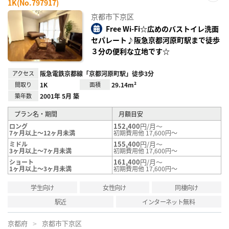
1K(No.797917)
お気
に入
京都市下京区
り登
録
Free Wi-Fi☆広めのバストイレ洗面
セパレート♪阪急京都河原町駅まで徒歩
３分の便利な立地です☆
アクセス
阪急電鉄京都線「京都河原町駅」徒歩3分
間取り
1K
面積
29.14m²
築年数
2001年 5月 築
プラン名・期間
月額目安
152,400
円/月～
ロング
7ヶ月以上～12ヶ月未満
初期費用他 17,600円～
155,400
円/月～
ミドル
3ヶ月以上～7ヶ月未満
初期費用他 17,600円～
161,400
円/月～
ショート
1ヶ月以上～3ヶ月未満
初期費用他 17,600円～
学生向け
女性向け
同棲向け
駅近
インターネット無料
京都府
京都市下京区