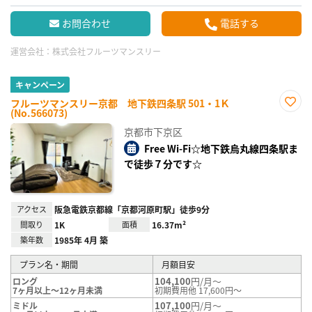
お問合わせ
電話する
運営会社：
株式会社フルーツマンスリー
キャンペーン
フルーツマンスリー京都 地下鉄四条駅 501・1Ｋ
(No.566073)
お気
に入
京都市下京区
り登
録
Free Wi-Fi☆地下鉄烏丸線四条駅ま
で徒歩７分です☆
アクセス
阪急電鉄京都線「京都河原町駅」徒歩9分
間取り
1K
面積
16.37m²
築年数
1985年 4月 築
プラン名・期間
月額目安
104,100
円/月～
ロング
7ヶ月以上～12ヶ月未満
初期費用他 17,600円～
107,100
円/月～
ミドル