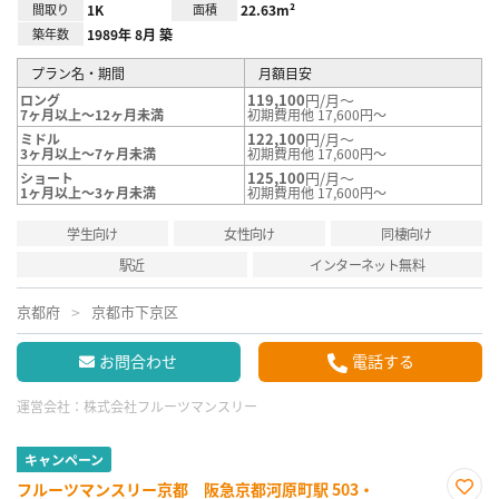
間取り
1K
面積
22.63m²
築年数
1989年 8月 築
プラン名・期間
月額目安
119,100
円/月～
ロング
7ヶ月以上～12ヶ月未満
初期費用他 17,600円～
122,100
円/月～
ミドル
3ヶ月以上～7ヶ月未満
初期費用他 17,600円～
125,100
円/月～
ショート
1ヶ月以上～3ヶ月未満
初期費用他 17,600円～
学生向け
女性向け
同棲向け
駅近
インターネット無料
京都府
京都市下京区
お問合わせ
電話する
運営会社：
株式会社フルーツマンスリー
キャンペーン
フルーツマンスリー京都 阪急京都河原町駅 503・