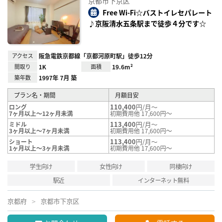
京都市下京区
り登
録
Free Wi-Fi☆バストイレセパレート
♪京阪清水五条駅まで徒歩４分です☆
アクセス
阪急電鉄京都線「京都河原町駅」徒歩12分
間取り
1K
面積
19.6m²
築年数
1997年 7月 築
プラン名・期間
月額目安
110,400
円/月～
ロング
7ヶ月以上～12ヶ月未満
初期費用他 17,600円～
113,400
円/月～
ミドル
3ヶ月以上～7ヶ月未満
初期費用他 17,600円～
113,400
円/月～
ショート
1ヶ月以上～3ヶ月未満
初期費用他 17,600円～
学生向け
女性向け
同棲向け
駅近
インターネット無料
京都府
京都市下京区