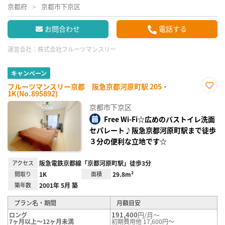
京都府
京都市下京区
お問合わせ
電話する
運営会社：
株式会社フルーツマンスリー
キャンペーン
フルーツマンスリー京都 阪急京都河原町駅 205・
1K(No.895892)
お気
に入
京都市下京区
り登
録
Free Wi-Fi☆広めのバストイレ洗面
セパレート♪阪急京都河原町駅まで徒歩
３分の便利な立地です☆
アクセス
阪急電鉄京都線「京都河原町駅」徒歩3分
間取り
1K
面積
29.8m²
築年数
2001年 5月 築
プラン名・期間
月額目安
191,400
円/月～
ロング
7ヶ月以上～12ヶ月未満
初期費用他 17,600円～