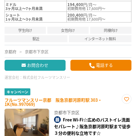
194,400
円/月～
ミドル
3ヶ月以上～7ヶ月未満
初期費用他 17,600円～
200,400
円/月～
ショート
1ヶ月以上～3ヶ月未満
初期費用他 17,600円～
学生向け
女性向け
同棲向け
駅近
インターネット無料
京都府
京都市下京区
お問合わせ
電話する
運営会社：
株式会社フルーツマンスリー
キャンペーン
フルーツマンスリー京都 阪急京都河原町駅 303・
1K(No.997069)
お気
に入
京都市下京区
り登
録
Free Wi-Fi☆広めのバストイレ洗面
セパレート♪阪急京都河原町駅まで徒歩
３分の便利な立地です☆