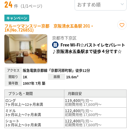
24
件（1/1ページ）
キャンペーン
フルーツマンスリー京都 京阪清水五条駅 201・
1K(No.726851)
お気
に入
京都市下京区
り登
録
Free Wi-Fi☆バストイレセパレート
♪京阪清水五条駅まで徒歩４分です☆
アクセス
阪急電鉄京都線「京都河原町駅」徒歩12分
間取り
1K
面積
19.6m²
築年数
1997年 7月 築
プラン名・期間
月額目安
119,400
円/月～
ロング
7ヶ月以上～12ヶ月未満
初期費用他 17,600円～
122,400
円/月～
ミドル
3ヶ月以上～7ヶ月未満
初期費用他 17,600円～
122,400
円/月～
ショート
1ヶ月以上～3ヶ月未満
初期費用他 17,600円～