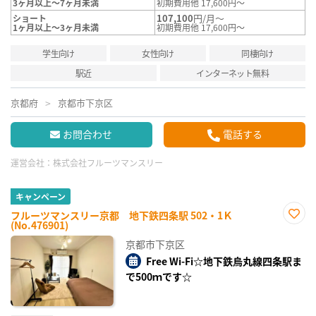
3ヶ月以上～7ヶ月未満
初期費用他 17,600円～
107,100
円/月～
ショート
1ヶ月以上～3ヶ月未満
初期費用他 17,600円～
学生向け
女性向け
同棲向け
駅近
インターネット無料
京都府
京都市下京区
お問合わせ
電話する
運営会社：
株式会社フルーツマンスリー
キャンペーン
フルーツマンスリー京都 地下鉄四条駅 502・1Ｋ
(No.476901)
お気
に入
京都市下京区
り登
録
Free Wi-Fi☆地下鉄烏丸線四条駅ま
で500ｍです☆