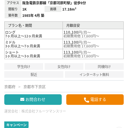
アクセス
阪急電鉄京都線「京都河原町駅」徒歩9分
間取り
1K
面積
17.18m²
築年数
1985年 4月 築
プラン名・期間
月額目安
110,100
円/月～
ロング
7ヶ月以上～12ヶ月未満
初期費用他 17,600円～
113,100
円/月～
ミドル
3ヶ月以上～7ヶ月未満
初期費用他 17,600円～
113,100
円/月～
ショート
1ヶ月以上～3ヶ月未満
初期費用他 17,600円～
学生向け
女性向け
同棲向け
駅近
インターネット無料
京都府
京都市下京区
お問合わせ
電話する
運営会社：
株式会社フルーツマンスリー
キャンペーン