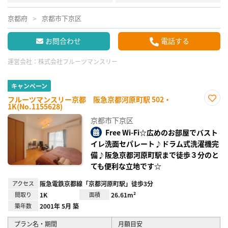
京都府
京都市下京区
お問合わせ
電話する
運営会社：
株式会社フルーツマンスリー
キャンペーン
フルーツマンスリー京都 阪急京都河原町駅 502・
1K(No.1155628)
お気
に入
京都市下京区
り登
録
Free Wi-Fi☆広めのお部屋でバスト
イレ洗面セパレート♪ドラム式洗濯機完
備♪阪急京都河原町駅まで徒歩３分のと
ても便利な立地です☆
アクセス
阪急電鉄京都線「京都河原町駅」徒歩3分
間取り
1K
面積
26.61m²
築年数
2001年 5月 築
プラン名・期間
月額目安