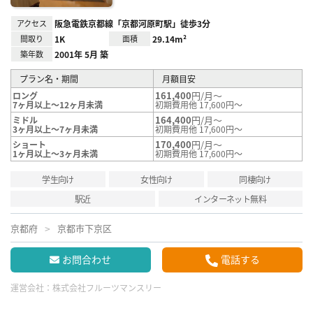
アクセス
阪急電鉄京都線「京都河原町駅」徒歩3分
間取り
1K
面積
29.14m²
築年数
2001年 5月 築
プラン名・期間
月額目安
161,400
円/月～
ロング
7ヶ月以上～12ヶ月未満
初期費用他 17,600円～
164,400
円/月～
ミドル
3ヶ月以上～7ヶ月未満
初期費用他 17,600円～
170,400
円/月～
ショート
1ヶ月以上～3ヶ月未満
初期費用他 17,600円～
学生向け
女性向け
同棲向け
駅近
インターネット無料
京都府
京都市下京区
お問合わせ
電話する
運営会社：
株式会社フルーツマンスリー