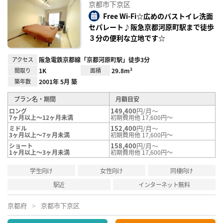
に入
京都市下京区
り登
録
Free Wi-Fi☆広めのバストイレ洗面
セパレート♪阪急京都河原町駅まで徒歩
３分の便利な立地です☆
アクセス
阪急電鉄京都線「京都河原町駅」徒歩3分
間取り
1K
面積
29.8m²
築年数
2001年 5月 築
プラン名・期間
月額目安
149,400
円/月～
ロング
7ヶ月以上～12ヶ月未満
初期費用他 17,600円～
152,400
円/月～
ミドル
3ヶ月以上～7ヶ月未満
初期費用他 17,600円～
158,400
円/月～
ショート
1ヶ月以上～3ヶ月未満
初期費用他 17,600円～
学生向け
女性向け
同棲向け
駅近
インターネット無料
京都府
京都市下京区