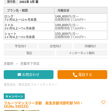
築年数
2001年 5月 築
プラン名・期間
月額目安
146,400
円/月～
ロング
7ヶ月以上～12ヶ月未満
初期費用他 17,600円～
149,400
円/月～
ミドル
3ヶ月以上～7ヶ月未満
初期費用他 17,600円～
155,400
円/月～
ショート
1ヶ月以上～3ヶ月未満
初期費用他 17,600円～
学生向け
女性向け
同棲向け
駅近
インターネット無料
京都府
京都市下京区
お問合わせ
電話する
運営会社：
株式会社フルーツマンスリー
キャンペーン
フルーツマンスリー京都 阪急京都河原町駅 505・
1K(No.930233)
お気