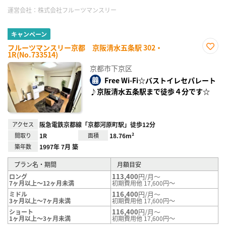
運営会社：
株式会社フルーツマンスリー
キャンペーン
フルーツマンスリー京都 京阪清水五条駅 302・
1R(No.733514)
お気
に入
京都市下京区
り登
録
Free Wi-Fi☆バストイレセパレート
♪京阪清水五条駅まで徒歩４分です☆
アクセス
阪急電鉄京都線「京都河原町駅」徒歩12分
間取り
1R
面積
18.76m²
築年数
1997年 7月 築
プラン名・期間
月額目安
113,400
円/月～
ロング
7ヶ月以上～12ヶ月未満
初期費用他 17,600円～
116,400
円/月～
ミドル
3ヶ月以上～7ヶ月未満
初期費用他 17,600円～
116,400
円/月～
ショート
1ヶ月以上～3ヶ月未満
初期費用他 17,600円～