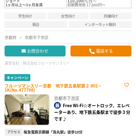
110,100
円/月～
ショート
1ヶ月以上～3ヶ月未満
初期費用他 17,600円～
学生向け
女性向け
同棲向け
駅近
インターネット無料
京都府
京都市下京区
お問合わせ
電話する
運営会社：
株式会社フルーツマンスリー
キャンペーン
フルーツマンスリー京都 地下鉄五条駅第２ 802・
1K(No.477798)
お気
に入
京都市下京区
り登
録
Free Wi-Fi☆オートロック、エレベ
ーターあり、地下鉄五条駅まで徒歩３分
です♪
アクセス
阪急電鉄京都線「烏丸駅」徒歩10分