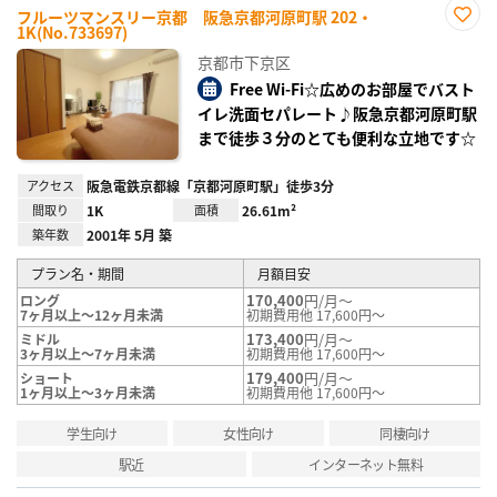
フルーツマンスリー京都 阪急京都河原町駅 202・
1K(No.733697)
お気
に入
京都市下京区
り登
録
Free Wi-Fi☆広めのお部屋でバスト
イレ洗面セパレート♪阪急京都河原町駅
まで徒歩３分のとても便利な立地です☆
アクセス
阪急電鉄京都線「京都河原町駅」徒歩3分
間取り
1K
面積
26.61m²
築年数
2001年 5月 築
プラン名・期間
月額目安
170,400
円/月～
ロング
7ヶ月以上～12ヶ月未満
初期費用他 17,600円～
173,400
円/月～
ミドル
3ヶ月以上～7ヶ月未満
初期費用他 17,600円～
179,400
円/月～
ショート
1ヶ月以上～3ヶ月未満
初期費用他 17,600円～
学生向け
女性向け
同棲向け
駅近
インターネット無料