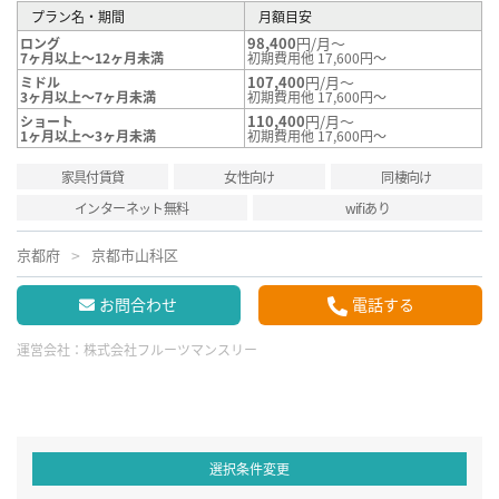
プラン名・期間
月額目安
98,400
円/月～
ロング
7ヶ月以上～12ヶ月未満
初期費用他 17,600円～
107,400
円/月～
ミドル
3ヶ月以上～7ヶ月未満
初期費用他 17,600円～
110,400
円/月～
ショート
1ヶ月以上～3ヶ月未満
初期費用他 17,600円～
家具付賃貸
女性向け
同棲向け
インターネット無料
wifiあり
京都府
京都市山科区
お問合わせ
電話する
運営会社：
株式会社フルーツマンスリー
選択条件変更