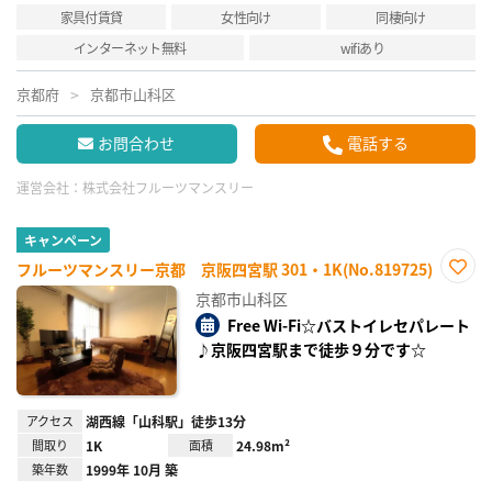
家具付賃貸
女性向け
同棲向け
インターネット無料
wifiあり
京都府
京都市山科区
お問合わせ
電話する
運営会社：
株式会社フルーツマンスリー
キャンペーン
フルーツマンスリー京都 京阪四宮駅 301・1K(No.819725)
お気
京都市山科区
に入
り登
Free Wi-Fi☆バストイレセパレート
録
♪京阪四宮駅まで徒歩９分です☆
アクセス
湖西線「山科駅」徒歩13分
間取り
1K
面積
24.98m²
築年数
1999年 10月 築