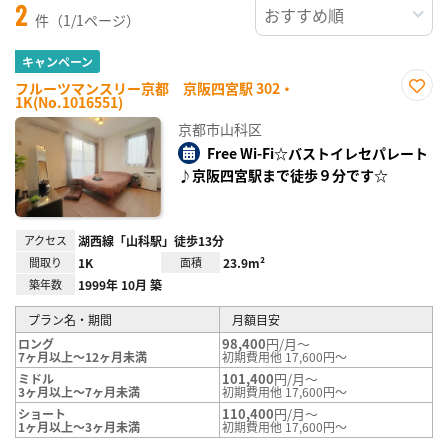
2
件（1/1ページ）
キャンペーン
フルーツマンスリー京都 京阪四宮駅 302・
1K(No.1016551)
お気
に入
京都市山科区
り登
録
Free Wi-Fi☆バストイレセパレート
♪京阪四宮駅まで徒歩９分です☆
アクセス
湖西線「山科駅」徒歩13分
間取り
1K
面積
23.9m²
築年数
1999年 10月 築
プラン名・期間
月額目安
98,400
円/月～
ロング
7ヶ月以上～12ヶ月未満
初期費用他 17,600円～
101,400
円/月～
ミドル
3ヶ月以上～7ヶ月未満
初期費用他 17,600円～
110,400
円/月～
ショート
1ヶ月以上～3ヶ月未満
初期費用他 17,600円～