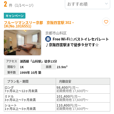
2
件（1/1ページ）
キャンペーン
フルーツマンスリー京都 京阪四宮駅 302・
1K(No.1016551)
お気
に入
京都市山科区
り登
録
Free Wi-Fi☆バストイレセパレート
♪京阪四宮駅まで徒歩９分です☆
アクセス
湖西線「山科駅」徒歩13分
間取り
1K
面積
23.9m²
築年数
1999年 10月 築
プラン名・期間
月額目安
98,400
円/月～
ロング
7ヶ月以上～12ヶ月未満
初期費用他 17,600円～
101,400
円/月～
ミドル
3ヶ月以上～7ヶ月未満
初期費用他 17,600円～
110,400
円/月～
ショート
1ヶ月以上～3ヶ月未満
初期費用他 17,600円～