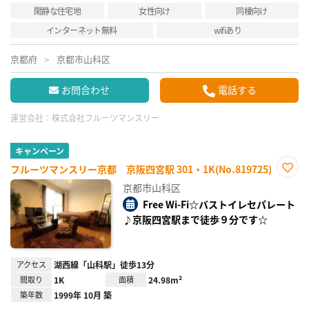
閑静な住宅地
女性向け
同棲向け
インターネット無料
wifiあり
京都府
京都市山科区
お問合わせ
電話する
運営会社：
株式会社フルーツマンスリー
キャンペーン
フルーツマンスリー京都 京阪四宮駅 301・1K(No.819725)
お気
京都市山科区
に入
り登
Free Wi-Fi☆バストイレセパレート
録
♪京阪四宮駅まで徒歩９分です☆
アクセス
湖西線「山科駅」徒歩13分
間取り
1K
面積
24.98m²
築年数
1999年 10月 築