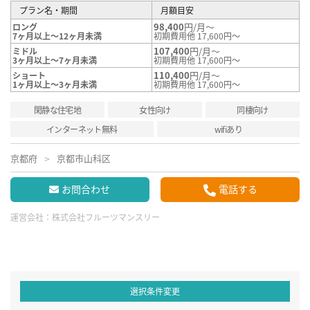
プラン名・期間
月額目安
98,400
円/月～
ロング
7ヶ月以上～12ヶ月未満
初期費用他 17,600円～
107,400
円/月～
ミドル
3ヶ月以上～7ヶ月未満
初期費用他 17,600円～
110,400
円/月～
ショート
1ヶ月以上～3ヶ月未満
初期費用他 17,600円～
閑静な住宅地
女性向け
同棲向け
インターネット無料
wifiあり
京都府
京都市山科区
お問合わせ
電話する
運営会社：
株式会社フルーツマンスリー
選択条件変更