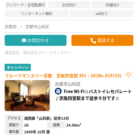
テレワーク・在宅勤務可
女性向け
同棲向け
インターネット無料
wifiあり
京都府
京都市山科区
お問合わせ
電話する
運営会社：
株式会社フルーツマンスリー
キャンペーン
フルーツマンスリー京都 京阪四宮駅 301・1K(No.819725)
お気
京都市山科区
に入
り登
Free Wi-Fi☆バストイレセパレート
録
♪京阪四宮駅まで徒歩９分です☆
アクセス
湖西線「山科駅」徒歩13分
間取り
1K
面積
24.98m²
築年数
1999年 10月 築