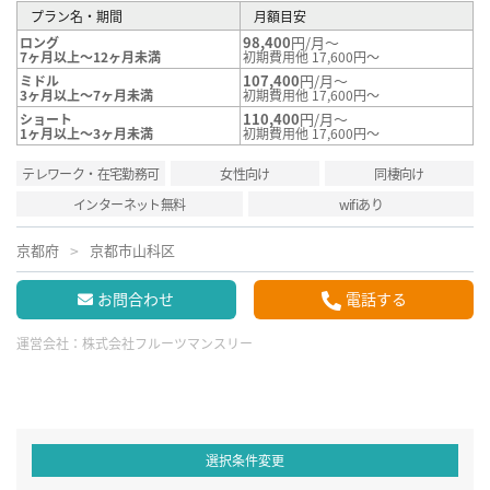
プラン名・期間
月額目安
98,400
円/月～
ロング
7ヶ月以上～12ヶ月未満
初期費用他 17,600円～
107,400
円/月～
ミドル
3ヶ月以上～7ヶ月未満
初期費用他 17,600円～
110,400
円/月～
ショート
1ヶ月以上～3ヶ月未満
初期費用他 17,600円～
テレワーク・在宅勤務可
女性向け
同棲向け
インターネット無料
wifiあり
京都府
京都市山科区
お問合わせ
電話する
運営会社：
株式会社フルーツマンスリー
選択条件変更