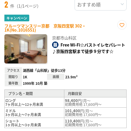
2
件（1/1ページ）
キャンペーン
フルーツマンスリー京都 京阪四宮駅 302・
1K(No.1016551)
お気
に入
京都市山科区
り登
録
Free Wi-Fi☆バストイレセパレート
♪京阪四宮駅まで徒歩９分です☆
アクセス
湖西線「山科駅」徒歩13分
間取り
1K
面積
23.9m²
築年数
1999年 10月 築
プラン名・期間
月額目安
98,400
円/月～
ロング
7ヶ月以上～12ヶ月未満
初期費用他 17,600円～
101,400
円/月～
ミドル
3ヶ月以上～7ヶ月未満
初期費用他 17,600円～
110,400
円/月～
ショート
1ヶ月以上～3ヶ月未満
初期費用他 17,600円～