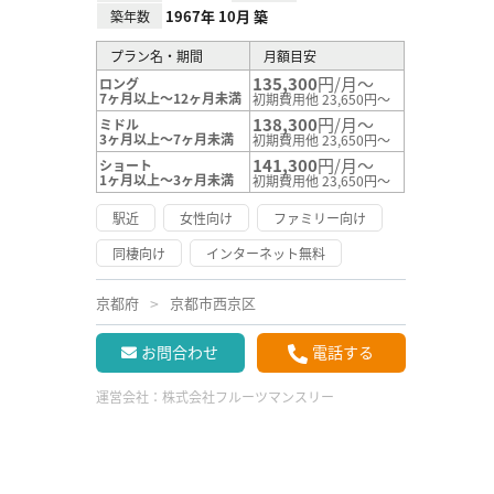
1967年 10月 築
築年数
プラン名・期間
月額目安
135,300
円/月～
ロング
7ヶ月以上～12ヶ月未満
初期費用他 23,650円～
138,300
円/月～
ミドル
3ヶ月以上～7ヶ月未満
初期費用他 23,650円～
141,300
円/月～
ショート
1ヶ月以上～3ヶ月未満
初期費用他 23,650円～
駅近
女性向け
ファミリー向け
同棲向け
インターネット無料
京都府
京都市西京区
お問合わせ
電話する
運営会社：
株式会社フルーツマンスリー