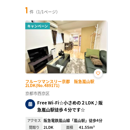
1
件（1/1ページ）
キャンペーン
お気
フルーツマンスリー京都 阪急嵐山駅
に入
2LDK(No.489171)
り登
録
京都市西京区
Free Wi-Fi☆小さめの２LDK♪阪
急嵐山駅徒歩４分です☆
阪急電鉄嵐山線「嵐山駅」徒歩4分
アクセス
2LDK
41.55m²
間取り
面積