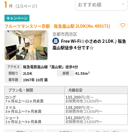
1
件（1/1ページ）
キャンペーン
フルーツマンスリー京都 阪急嵐山駅 2LDK(No.489171)
お気
京都市西京区
に入
り登
Free Wi-Fi☆小さめの２LDK♪阪急
録
嵐山駅徒歩４分です☆
アクセス
阪急電鉄嵐山線「嵐山駅」徒歩4分
間取り
2LDK
面積
41.55m²
築年数
1967年 10月 築
プラン名・期間
月額目安
135,300
円/月～
ロング
7ヶ月以上～12ヶ月未満
初期費用他 23,650円～
138,300
円/月～
ミドル
3ヶ月以上～7ヶ月未満
初期費用他 23,650円～
141,300
円/月～
ショート
1ヶ月以上～3ヶ月未満
初期費用他 23,650円～