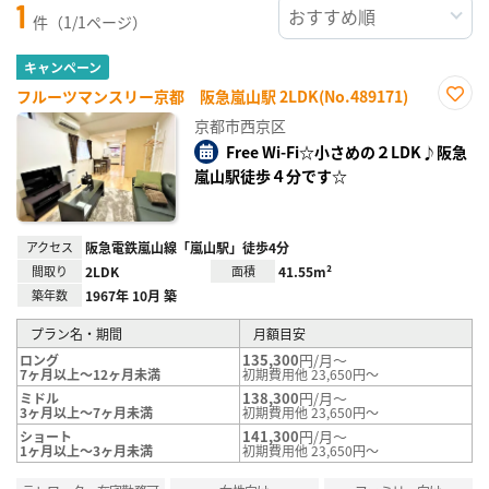
1
件（1/1ページ）
キャンペーン
フルーツマンスリー京都 阪急嵐山駅 2LDK(No.489171)
お気
京都市西京区
に入
り登
Free Wi-Fi☆小さめの２LDK♪阪急
録
嵐山駅徒歩４分です☆
アクセス
阪急電鉄嵐山線「嵐山駅」徒歩4分
間取り
2LDK
面積
41.55m²
築年数
1967年 10月 築
プラン名・期間
月額目安
135,300
円/月～
ロング
7ヶ月以上～12ヶ月未満
初期費用他 23,650円～
138,300
円/月～
ミドル
3ヶ月以上～7ヶ月未満
初期費用他 23,650円～
141,300
円/月～
ショート
1ヶ月以上～3ヶ月未満
初期費用他 23,650円～