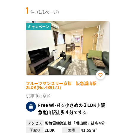
1
件（1/1ページ）
キャンペーン
お気
フルーツマンスリー京都 阪急嵐山駅
に入
2LDK(No.489171)
り登
録
京都市西京区
Free Wi-Fi☆小さめの２LDK♪阪
急嵐山駅徒歩４分です☆
阪急電鉄嵐山線「嵐山駅」徒歩4分
アクセス
2LDK
41.55m²
間取り
面積