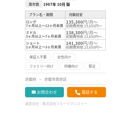
1967年 10月 築
築年数
プラン名・期間
月額目安
135,300
円/月～
ロング
7ヶ月以上～12ヶ月未満
初期費用他 23,650円～
138,300
円/月～
ミドル
3ヶ月以上～7ヶ月未満
初期費用他 23,650円～
141,300
円/月～
ショート
1ヶ月以上～3ヶ月未満
初期費用他 23,650円～
保証人不要
女性向け
ファミリー向け
同棲向け
駅近
京都府
京都市西京区
お問合わせ
電話する
運営会社：
株式会社フルーツマンスリー