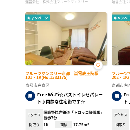
運営会社：
株式会社フルーツマンスリー
運営会社：
キャンペーン
キャンペ
お気
フルーツマンスリー京都 嵐電鹿王院駅
フルーツ
に入
101・1K(No.1383175)
202・1K(
り登
録
京都市右京区
京都市右
Free Wi-Fi☆バストイレセパレー
F
ト♪閑静な住宅街です☆
ト
嵯峨野観光鉄道「トロッコ嵯峨駅」
アクセス
アクセス
徒歩7分
1K
17.75m²
間取り
面積
間取り