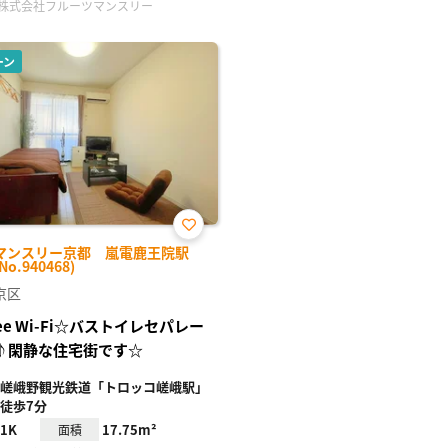
株式会社フルーツマンスリー
ーン
お気
マンスリー京都 嵐電鹿王院駅
に入
No.940468)
り登
録
京区
ree Wi-Fi☆バストイレセパレー
♪閑静な住宅街です☆
嵯峨野観光鉄道「トロッコ嵯峨駅」
徒歩7分
1K
17.75m²
面積