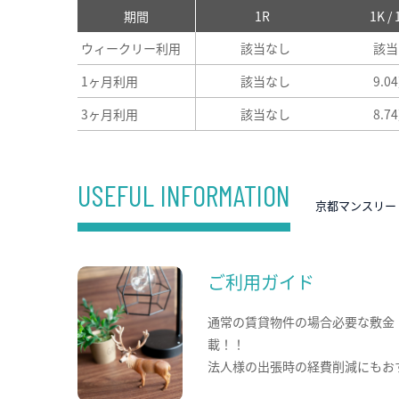
期間
1R
1K /
ウィークリー利用
該当なし
該当
1ヶ月利用
該当なし
9.0
3ヶ月利用
該当なし
8.7
USEFUL INFORMATION
京都マンスリー
ご利用ガイド
通常の賃貸物件の場合必要な敷金
載！！
法人様の出張時の経費削減にもお