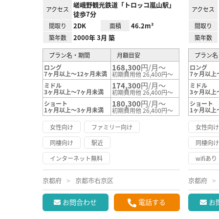
嵯峨野観光鉄道「トロッコ嵐山駅」
アクセス
アクセス
徒歩7分
2DK
46.2m²
間取り
面積
間取り
2000年 3月 築
築年数
築年数
プラン名・期間
月額目安
プラン名
168,300
円/月～
ロング
ロング
7ヶ月以上～12ヶ月未満
7ヶ月以上
初期費用他 26,400円～
174,300
円/月～
ミドル
ミドル
3ヶ月以上～7ヶ月未満
3ヶ月以上
初期費用他 26,400円～
180,300
円/月～
ショート
ショート
1ヶ月以上～3ヶ月未満
1ヶ月以上
初期費用他 26,400円～
女性向け
ファミリー向け
女性向
同棲向け
駅近
同棲向
インターネット無料
wifiあり
京都府
京都市右京区
京都府
お問合わせ
電話する
お