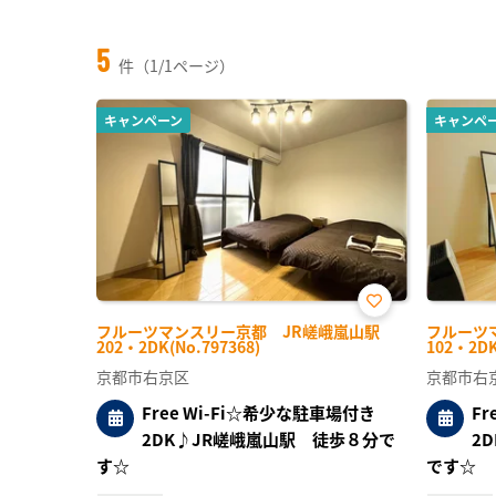
5
件（1/1ページ）
キャンペーン
キャンペ
お気
フルーツマンスリー京都 JR嵯峨嵐山駅
フルーツ
に入
202・2DK(No.797368)
102・2DK
り登
録
京都市右京区
京都市右
Free Wi-Fi☆希少な駐車場付き
F
2DK♪JR嵯峨嵐山駅 徒歩８分で
2
す☆
です☆