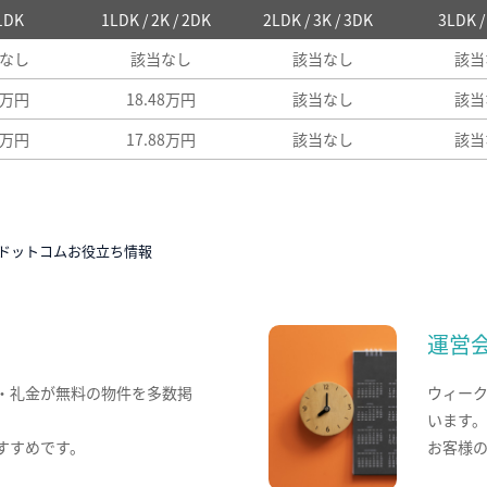
 1DK
1LDK / 2K / 2DK
2LDK / 3K / 3DK
3LDK 
なし
該当なし
該当なし
該当
4万円
18.48万円
該当なし
該当
4万円
17.88万円
該当なし
該当
ドットコムお役立ち情報
運営
・礼金が無料の物件を多数掲
ウィー
います
すすめです。
お客様