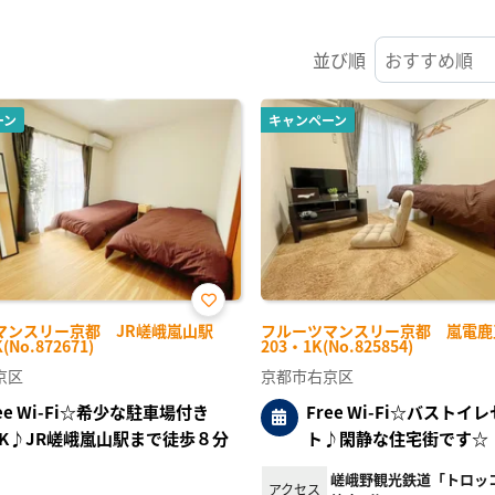
並び順
ーン
キャンペーン
お気
マンスリー京都 JR嵯峨嵐山駅
フルーツマンスリー京都 嵐電鹿
に入
(No.872671)
203・1K(No.825854)
り登
録
京区
京都市右京区
ree Wi-Fi☆希少な駐車場付き
Free Wi-Fi☆バストイ
DK♪JR嵯峨嵐山駅まで徒歩８分
ト♪閑静な住宅街です☆
嵯峨野観光鉄道「トロッ
アクセス