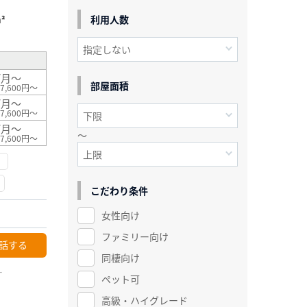
利用人数
²
/月～
部屋面積
7,600円～
/月～
7,600円～
/月～
～
7,600円～
こだわり条件
女性向け
ファミリー向け
話する
同棲向け
ー
ペット可
高級・ハイグレード