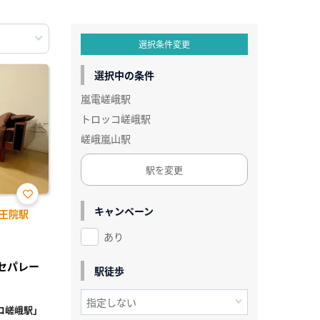
選択条件変更
選択中の条件
嵐電嵯峨駅
トロッコ嵯峨駅
嵯峨嵐山駅
駅を変更
お気
キャンペーン
王院駅
に入
り登
あり
録
レセパレー
駅徒歩
コ嵯峨駅」