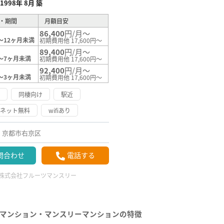
1998年 8月 築
・期間
月額目安
86,400
円/月～
～12ヶ月未満
初期費用他 17,600円～
89,400
円/月～
～7ヶ月未満
初期費用他 17,600円～
92,400
円/月～
～3ヶ月未満
初期費用他 17,600円～
け
同棲向け
駅近
ーネット無料
wifiあり
京都市右京区
問合わせ
電話する
株式会社フルーツマンスリー
マンション・マンスリーマンションの特徴