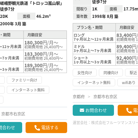
徒歩7分
嵯峨野観光鉄道「トロッコ嵐山駅」
徒歩7分
1K
17.75m
間取り
面積
2DK
46.2m²
1998年 8月 築
面積
築年数
2000年 3月 築
プラン名・期間
月額目安
83,400
円
・期間
月額目安
ロング
7ヶ月以上～12ヶ月未満
初期費用他 1
180,300
円/月～
89,400
円
～12ヶ月未満
ミドル
初期費用他 26,400円～
3ヶ月以上～7ヶ月未満
初期費用他 1
183,300
円/月～
92,400
円
～7ヶ月未満
ショート
初期費用他 26,400円～
1ヶ月以上～3ヶ月未満
初期費用他 1
189,300
円/月～
～3ヶ月未満
初期費用他 26,400円～
女性向け
同棲向け
駅近
け
ファミリー向け
インターネット無料
wifiあり
け
インターネット無料
京都府
京都市右京区
お問合わせ
電
京都市右京区
運営会社：
株式会社フルーツマンスリ
問合わせ
電話する