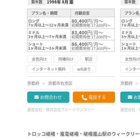
1998年 8月 築
築年数
築年数
プラン名・期間
月額目安
プラン名
80,400
円/月～
ロング
ロング
7ヶ月以上～12ヶ月未満
7ヶ月以上
初期費用他 17,600円～
83,400
円/月～
ミドル
ミドル
3ヶ月以上～7ヶ月未満
3ヶ月以上
初期費用他 17,600円～
86,400
円/月～
ショート
ショート
1ヶ月以上～3ヶ月未満
1ヶ月以上
初期費用他 17,600円～
女性向け
同棲向け
駅近
女性向
インターネット無料
wifiあり
インタ
京都府
京都市右京区
京都府
お問合わせ
電話する
お
運営会社：
株式会社フルーツマンスリー
運営会社：
トロッコ嵯峨・嵐電嵯峨・嵯峨嵐山駅のウィークリー