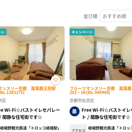
並び順
ーン
キャンペーン
お気
マンスリー京都 嵐電鹿王院駅
フルーツマンスリー京都 嵐電鹿
に入
No.1383175)
202・1K(No.940468)
り登
録
京区
京都市右京区
ree Wi-Fi☆バストイレセパレー
Free Wi-Fi☆バストイ
♪閑静な住宅街です☆
ト♪閑静な住宅街です☆
嵯峨野観光鉄道「トロッコ嵯峨駅」
嵯峨野観光鉄道「トロッ
アクセス