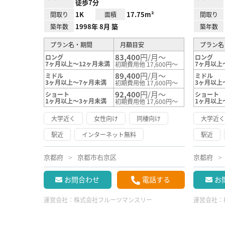
徒歩7分
1K
17.75m²
間取り
面積
間取り
1998年 8月 築
築年数
築年数
プラン名・期間
月額目安
プラン名
83,400
円/月～
ロング
ロング
7ヶ月以上～12ヶ月未満
7ヶ月以上
初期費用他 17,600円～
89,400
円/月～
ミドル
ミドル
3ヶ月以上～7ヶ月未満
3ヶ月以上
初期費用他 17,600円～
92,400
円/月～
ショート
ショート
1ヶ月以上～3ヶ月未満
1ヶ月以上
初期費用他 17,600円～
大学近く
女性向け
同棲向け
大学近
駅近
インターネット無料
駅近
京都府
京都市右京区
京都府
お問合わせ
電話する
お
運営会社：
株式会社フルーツマンスリー
運営会社：