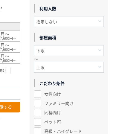
利用人数
²
/月～
部屋面積
7,600円～
/月～
7,600円～
/月～
～
7,600円～
向け
こだわり条件
女性向け
ファミリー向け
話する
同棲向け
ー
ペット可
高級・ハイグレード