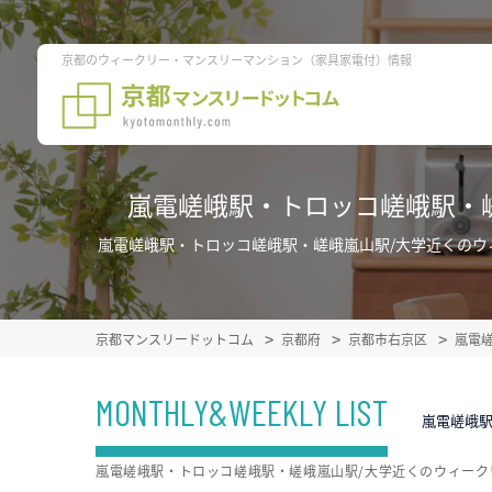
京都のウィークリー・マンスリーマンション（家具家電付）情報
嵐電嵯峨駅・トロッコ嵯峨駅・
嵐電嵯峨駅・トロッコ嵯峨駅・嵯峨嵐山駅/大学近くの
京都マンスリードットコム
京都府
京都市右京区
嵐電
MONTHLY&WEEKLY LIST
嵐電嵯峨
嵐電嵯峨駅・トロッコ嵯峨駅・嵯峨嵐山駅/大学近くのウィー