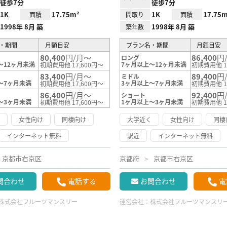
徒歩7分
徒歩7分
1K
17.75m²
1K
17.75m
面積
間取り
面積
1998年 8月 築
1998年 8月 築
築年数
・期間
月額目安
プラン名・期間
月額目安
80,400
円/月～
86,400
円
ロング
～12ヶ月未満
7ヶ月以上～12ヶ月未満
初期費用他 17,600円～
初期費用他 1
83,400
円/月～
89,400
円
ミドル
～7ヶ月未満
3ヶ月以上～7ヶ月未満
初期費用他 17,600円～
初期費用他 1
86,400
円/月～
92,400
円
ショート
～3ヶ月未満
1ヶ月以上～3ヶ月未満
初期費用他 17,600円～
初期費用他 1
く
女性向け
同棲向け
大学近く
女性向け
同棲
インターネット無料
駅近
インターネット無料
京都市右京区
京都府
京都市右京区
問合わせ
電話する
お問合わせ
電
株式会社フルーツマンスリー
運営会社：
株式会社フルーツマンスリ