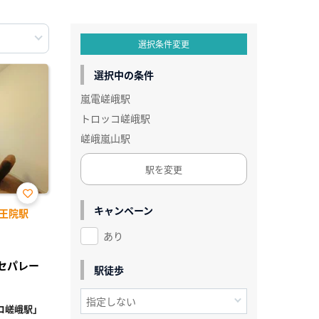
選択条件変更
選択中の条件
嵐電嵯峨駅
トロッコ嵯峨駅
嵯峨嵐山駅
駅を変更
お気
キャンペーン
王院駅
に入
り登
あり
録
レセパレー
駅徒歩
コ嵯峨駅」