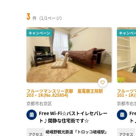
3
件（1/1ページ）
キャンペーン
キャンペ
お気
フルーツマンスリー京都 嵐電鹿王院駅
フルーツ
に入
203・1K(No.825854)
101・1K(
り登
録
京都市右京区
京都市右
Free Wi-Fi☆バストイレセパレー
F
ト♪閑静な住宅街です☆
ト
嵯峨野観光鉄道「トロッコ嵯峨駅」
アクセス
アクセス