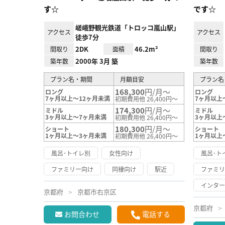
す☆
です☆
嵯峨野観光鉄道「トロッコ嵐山駅」
アクセス
アクセス
徒歩7分
2DK
46.2m²
間取り
面積
間取り
2000年 3月 築
築年数
築年数
プラン名・期間
月額目安
プラン名
168,300
円/月～
ロング
ロング
7ヶ月以上～12ヶ月未満
7ヶ月以上
初期費用他 26,400円～
174,300
円/月～
ミドル
ミドル
3ヶ月以上～7ヶ月未満
3ヶ月以上
初期費用他 26,400円～
180,300
円/月～
ショート
ショート
1ヶ月以上～3ヶ月未満
1ヶ月以上
初期費用他 26,400円～
風呂･トイレ別
女性向け
風呂･ト
ファミリー向け
同棲向け
駅近
ファミ
インタ
京都府
京都市右京区
京都府
お問合わせ
電話する