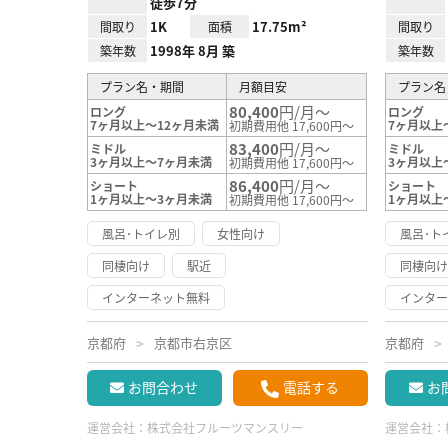
徒歩7分
1K
17.75m²
間取り
面積
間取り
1998年 8月 築
築年数
築年数
プラン名・期間
月額目安
プラン名
80,400
円/月～
ロング
ロング
7ヶ月以上～12ヶ月未満
7ヶ月以上
初期費用他 17,600円～
83,400
円/月～
ミドル
ミドル
3ヶ月以上～7ヶ月未満
3ヶ月以上
初期費用他 17,600円～
86,400
円/月～
ショート
ショート
1ヶ月以上～3ヶ月未満
1ヶ月以上
初期費用他 17,600円～
風呂･トイレ別
女性向け
風呂･ト
同棲向け
駅近
同棲向
インターネット無料
インタ
京都府
京都市右京区
京都府
お問合わせ
電話する
お
運営会社：
株式会社フルーツマンスリー
運営会社：