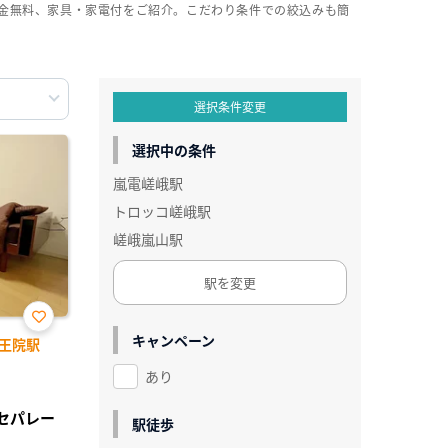
礼金無料、家具・家電付をご紹介。こだわり条件での絞込みも簡
選択条件変更
選択中の条件
嵐電嵯峨駅
トロッコ嵯峨駅
嵯峨嵐山駅
駅を変更
お気
キャンペーン
王院駅
に入
り登
あり
録
レセパレー
駅徒歩