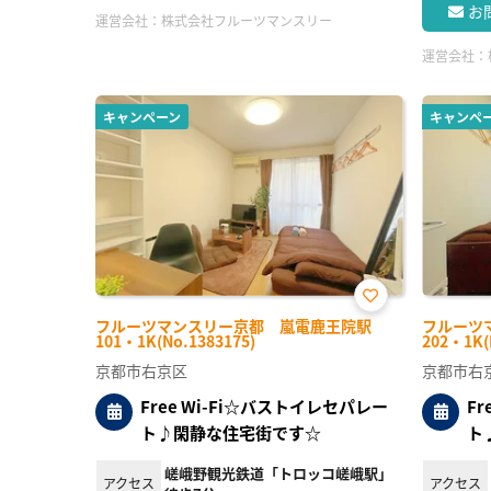
お
運営会社：
株式会社フルーツマンスリー
運営会社：
キャンペーン
キャンペ
お気
フルーツマンスリー京都 嵐電鹿王院駅
フルーツ
に入
101・1K(No.1383175)
202・1K(
り登
録
京都市右京区
京都市右
Free Wi-Fi☆バストイレセパレー
F
ト♪閑静な住宅街です☆
ト
嵯峨野観光鉄道「トロッコ嵯峨駅」
アクセス
アクセス