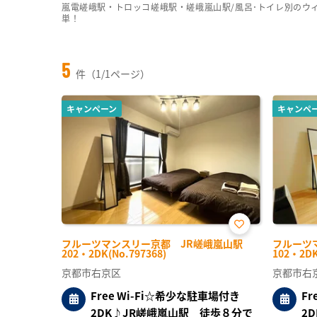
嵐電嵯峨駅・トロッコ嵯峨駅・嵯峨嵐山駅/風呂･トイレ別の
単！
5
件（1/1ページ）
キャンペーン
キャンペ
お気
フルーツマンスリー京都 JR嵯峨嵐山駅
フルーツ
に入
202・2DK(No.797368)
102・2DK
り登
録
京都市右京区
京都市右
Free Wi-Fi☆希少な駐車場付き
F
2DK♪JR嵯峨嵐山駅 徒歩８分で
2