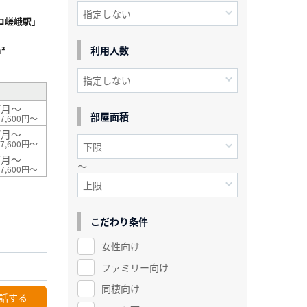
コ嵯峨駅」
利用人数
²
/月～
部屋面積
7,600円～
/月～
7,600円～
/月～
～
7,600円～
こだわり条件
女性向け
ファミリー向け
同棲向け
話する