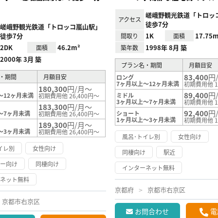
嵯峨野観光鉄道「トロッ
アクセス
徒歩7分
嵯峨野観光鉄道「トロッコ嵐山駅」
徒歩7分
1K
17.75m
間取り
面積
2DK
46.2m²
1998年 8月 築
面積
築年数
2000年 3月 築
プラン名・期間
月額目安
83,400
円
・期間
月額目安
ロング
7ヶ月以上～12ヶ月未満
初期費用他 1
180,300
円/月～
89,400
円
～12ヶ月未満
ミドル
初期費用他 26,400円～
3ヶ月以上～7ヶ月未満
初期費用他 1
183,300
円/月～
92,400
円
～7ヶ月未満
ショート
初期費用他 26,400円～
1ヶ月以上～3ヶ月未満
初期費用他 1
189,300
円/月～
～3ヶ月未満
初期費用他 26,400円～
風呂･トイレ別
女性向け
イレ別
女性向け
同棲向け
駅近
リー向け
同棲向け
インターネット無料
ーネット無料
京都府
京都市右京区
京都市右京区
お問合わせ
電