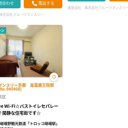
問合わせ
電話する
運営会社：
株式会社フルーツマンスリ
株式会社フルーツマンスリー
ーン
お気
マンスリー京都 嵐電鹿王院駅
に入
No.940468)
り登
録
京区
ree Wi-Fi☆バストイレセパレー
♪閑静な住宅街です☆
嵯峨野観光鉄道「トロッコ嵯峨駅」