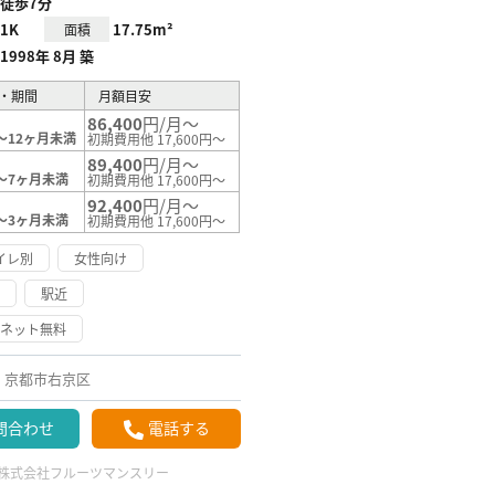
徒歩7分
1K
17.75m²
面積
1998年 8月 築
・期間
月額目安
86,400
円/月～
～12ヶ月未満
初期費用他 17,600円～
89,400
円/月～
～7ヶ月未満
初期費用他 17,600円～
92,400
円/月～
～3ヶ月未満
初期費用他 17,600円～
イレ別
女性向け
け
駅近
ーネット無料
京都市右京区
問合わせ
電話する
株式会社フルーツマンスリー