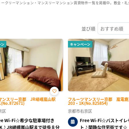
ウィークリーマンション・マンスリーマンション賃貸物件一覧を掲載中。敷金・
並び順
ーン
キャンペーン
お気
マンスリー京都 JR嵯峨嵐山駅
フルーツマンスリー京都 嵐電鹿
に入
(No.872671)
203・1K(No.825854)
り登
録
京区
京都市右京区
ree Wi-Fi☆希少な駐車場付き
Free Wi-Fi☆バストイ
DK♪JR嵯峨嵐山駅まで徒歩８分
ト♪閑静な住宅街です☆