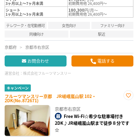
3ヶ月以上～7ヶ月未満
初期費用他 26,400円～
180,300
円/月～
ショート
1ヶ月以上～3ヶ月未満
初期費用他 26,400円～
テレワーク・在宅勤務可
女性向け
ファミリー向け
同棲向け
駅近
京都府
京都市右京区
お問合わせ
電話する
運営会社：
株式会社フルーツマンスリー
キャンペーン
フルーツマンスリー京都 JR嵯峨嵐山駅 102・
2DK(No.872671)
お気
に入
京都市右京区
り登
録
Free Wi-Fi☆希少な駐車場付き
2DK♪JR嵯峨嵐山駅まで徒歩８分です
☆