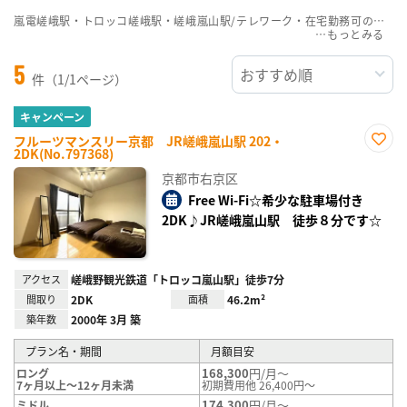
嵐電嵯峨駅・トロッコ嵯峨駅・嵯峨嵐山駅/テレワーク・在宅勤務可のウィークリーマンション・マンスリーマンション賃貸物件一覧を掲載中。敷金・礼金無料、家具・家電付をご紹介。こだわり条件での絞込みも簡単！
…
5
件（1/1ページ）
キャンペーン
フルーツマンスリー京都 JR嵯峨嵐山駅 202・
2DK(No.797368)
お気
に入
京都市右京区
り登
録
Free Wi-Fi☆希少な駐車場付き
2DK♪JR嵯峨嵐山駅 徒歩８分です☆
アクセス
嵯峨野観光鉄道「トロッコ嵐山駅」徒歩7分
間取り
2DK
面積
46.2m²
築年数
2000年 3月 築
プラン名・期間
月額目安
168,300
円/月～
ロング
7ヶ月以上～12ヶ月未満
初期費用他 26,400円～
174,300
円/月～
ミドル