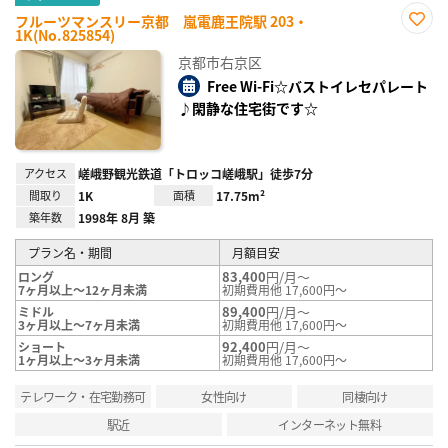
フルーツマンスリー京都 嵐電鹿王院駅 203・
1K(No.825854)
お気
に入
京都市右京区
り登
録
Free Wi-Fi☆バストイレセパレート
♪閑静な住宅街です☆
アクセス
嵯峨野観光鉄道「トロッコ嵯峨駅」徒歩7分
間取り
1K
面積
17.75m²
築年数
1998年 8月 築
プラン名・期間
月額目安
83,400
円/月～
ロング
7ヶ月以上～12ヶ月未満
初期費用他 17,600円～
89,400
円/月～
ミドル
3ヶ月以上～7ヶ月未満
初期費用他 17,600円～
92,400
円/月～
ショート
1ヶ月以上～3ヶ月未満
初期費用他 17,600円～
テレワーク・在宅勤務可
女性向け
同棲向け
駅近
インターネット無料