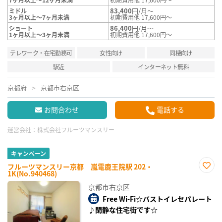
83,400
円/月～
ミドル
3ヶ月以上～7ヶ月未満
初期費用他 17,600円～
86,400
円/月～
ショート
1ヶ月以上～3ヶ月未満
初期費用他 17,600円～
テレワーク・在宅勤務可
女性向け
同棲向け
駅近
インターネット無料
京都府
京都市右京区
お問合わせ
電話する
運営会社：
株式会社フルーツマンスリー
キャンペーン
フルーツマンスリー京都 嵐電鹿王院駅 202・
1K(No.940468)
お気
に入
京都市右京区
り登
録
Free Wi-Fi☆バストイレセパレート
♪閑静な住宅街です☆