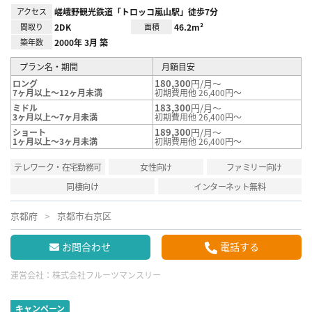
アクセス
嵯峨野観光鉄道「トロッコ嵐山駅」徒歩7分
間取り
2DK
面積
46.2m²
築年数
2000年 3月 築
プラン名・期間
月額目安
180,300
円/月～
ロング
7ヶ月以上～12ヶ月未満
初期費用他 26,400円～
183,300
円/月～
ミドル
3ヶ月以上～7ヶ月未満
初期費用他 26,400円～
189,300
円/月～
ショート
1ヶ月以上～3ヶ月未満
初期費用他 26,400円～
テレワーク・在宅勤務可
女性向け
ファミリー向け
同棲向け
インターネット無料
京都府
京都市右京区
お問合わせ
電話する
運営会社：
株式会社フルーツマンスリー
キャンペーン