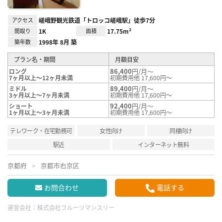
アクセス
嵯峨野観光鉄道「トロッコ嵯峨駅」徒歩7分
間取り
1K
面積
17.75m²
築年数
1998年 8月 築
プラン名・期間
月額目安
86,400
円/月～
ロング
7ヶ月以上～12ヶ月未満
初期費用他 17,600円～
89,400
円/月～
ミドル
3ヶ月以上～7ヶ月未満
初期費用他 17,600円～
92,400
円/月～
ショート
1ヶ月以上～3ヶ月未満
初期費用他 17,600円～
テレワーク・在宅勤務可
女性向け
同棲向け
駅近
インターネット無料
京都府
京都市右京区
お問合わせ
電話する
運営会社：
株式会社フルーツマンスリー