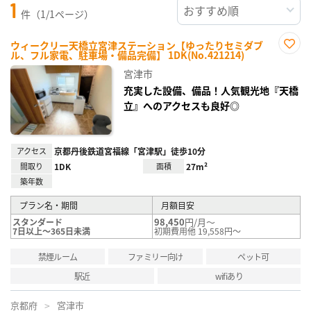
1
件（1/1ページ）
ウィークリー天橋立宮津ステーション【ゆったりセミダブ
ル、フル家電、駐車場・備品完備】 1DK(No.421214)
お気
に入
宮津市
り登
録
充実した設備、備品！人気観光地『天橋
立』へのアクセスも良好◎
アクセス
京都丹後鉄道宮福線「宮津駅」徒歩10分
間取り
1DK
面積
27m²
築年数
プラン名・期間
月額目安
98,450
円/月～
スタンダード
7日以上～365日未満
初期費用他 19,558円～
禁煙ルーム
ファミリー向け
ペット可
駅近
wifiあり
京都府
宮津市