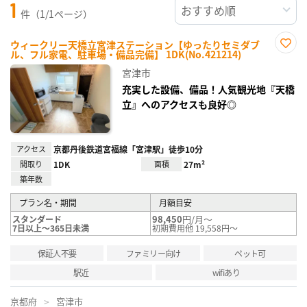
1
件（1/1ページ）
ウィークリー天橋立宮津ステーション【ゆったりセミダブ
ル、フル家電、駐車場・備品完備】 1DK(No.421214)
お気
に入
宮津市
り登
録
充実した設備、備品！人気観光地『天橋
立』へのアクセスも良好◎
アクセス
京都丹後鉄道宮福線「宮津駅」徒歩10分
間取り
1DK
面積
27m²
築年数
プラン名・期間
月額目安
98,450
円/月～
スタンダード
7日以上～365日未満
初期費用他 19,558円～
保証人不要
ファミリー向け
ペット可
駅近
wifiあり
京都府
宮津市