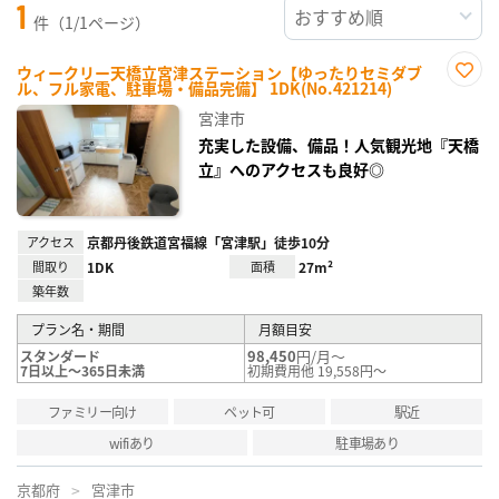
1
件（1/1ページ）
ウィークリー天橋立宮津ステーション【ゆったりセミダブ
ル、フル家電、駐車場・備品完備】 1DK(No.421214)
お気
に入
宮津市
り登
録
充実した設備、備品！人気観光地『天橋
立』へのアクセスも良好◎
アクセス
京都丹後鉄道宮福線「宮津駅」徒歩10分
間取り
1DK
面積
27m²
築年数
プラン名・期間
月額目安
98,450
円/月～
スタンダード
7日以上～365日未満
初期費用他 19,558円～
ファミリー向け
ペット可
駅近
wifiあり
駐車場あり
京都府
宮津市