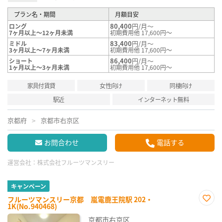
プラン名・期間
月額目安
80,400
円/月～
ロング
7ヶ月以上～12ヶ月未満
初期費用他 17,600円～
83,400
円/月～
ミドル
3ヶ月以上～7ヶ月未満
初期費用他 17,600円～
86,400
円/月～
ショート
1ヶ月以上～3ヶ月未満
初期費用他 17,600円～
家具付賃貸
女性向け
同棲向け
駅近
インターネット無料
京都府
京都市右京区
お問合わせ
電話する
運営会社：
株式会社フルーツマンスリー
キャンペーン
フルーツマンスリー京都 嵐電鹿王院駅 202・
1K(No.940468)
お気
に入
京都市右京区