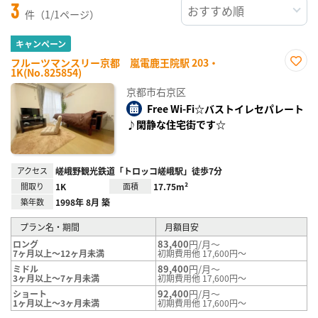
3
件（1/1ページ）
キャンペーン
フルーツマンスリー京都 嵐電鹿王院駅 203・
1K(No.825854)
お気
に入
京都市右京区
り登
録
Free Wi-Fi☆バストイレセパレート
♪閑静な住宅街です☆
アクセス
嵯峨野観光鉄道「トロッコ嵯峨駅」徒歩7分
間取り
1K
面積
17.75m²
築年数
1998年 8月 築
プラン名・期間
月額目安
83,400
円/月～
ロング
7ヶ月以上～12ヶ月未満
初期費用他 17,600円～
89,400
円/月～
ミドル
3ヶ月以上～7ヶ月未満
初期費用他 17,600円～
92,400
円/月～
ショート
1ヶ月以上～3ヶ月未満
初期費用他 17,600円～