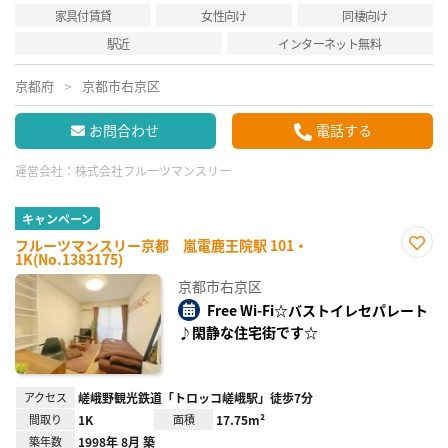
家具付賃貸
女性向け
同棲向け
駅近
インターネット無料
京都府
京都市右京区
お問合わせ
電話する
運営会社：
株式会社フルーツマンスリー
キャンペーン
フルーツマンスリー京都 嵐電鹿王院駅 101・
1K(No.1383175)
お気
に入
京都市右京区
り登
録
Free Wi-Fi☆バストイレセパレート
♪閑静な住宅街です☆
アクセス
嵯峨野観光鉄道「トロッコ嵯峨駅」徒歩7分
間取り
1K
面積
17.75m²
築年数
1998年 8月 築