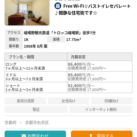
り登
録
Free Wi-Fi☆バストイレセパレート
♪閑静な住宅街です☆
アクセス
嵯峨野観光鉄道「トロッコ嵯峨駅」徒歩7分
間取り
1K
面積
17.75m²
築年数
1998年 8月 築
プラン名・期間
月額目安
86,400
円/月～
ロング
7ヶ月以上～12ヶ月未満
初期費用他 17,600円～
89,400
円/月～
ミドル
3ヶ月以上～7ヶ月未満
初期費用他 17,600円～
92,400
円/月～
ショート
1ヶ月以上～3ヶ月未満
初期費用他 17,600円～
家具付賃貸
女性向け
同棲向け
駅近
インターネット無料
京都府
京都市右京区
お問合わせ
電話する